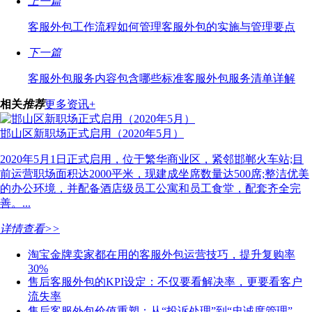
上一篇
客服外包工作流程如何管理客服外包的实施与管理要点
下一篇
客服外包服务内容包含哪些标准客服外包服务清单详解
相关
推荐
更多资讯+
邯山区新职场正式启用（2020年5月）
2020年5月1日正式启用，位于繁华商业区，紧邻邯郸火车站;目
前运营职场面积达2000平米，现建成坐席数量达500席;整洁优美
的办公环境，并配备酒店级员工公寓和员工食堂，配套齐全完
善。...
详情查看>>
淘宝金牌卖家都在用的客服外包运营技巧，提升复购率
30%
售后客服外包的KPI设定：不仅要看解决率，更要看客户
流失率
售后客服外包价值重塑：从“投诉处理”到“忠诚度管理”