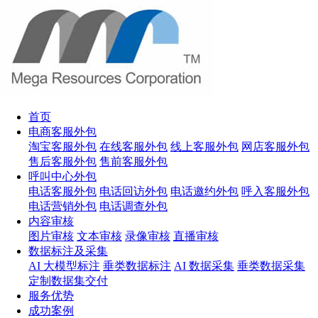
首页
电商客服外包
淘宝客服外包
在线客服外包
线上客服外包
网店客服外包
售后客服外包
售前客服外包
呼叫中心外包
电话客服外包
电话回访外包
电话邀约外包
呼入客服外包
电话营销外包
电话调查外包
内容审核
图片审核
文本审核
录像审核
直播审核
数据标注及采集
AI 大模型标注
垂类数据标注
AI 数据采集
垂类数据采集
定制数据集交付
服务优势
成功案例