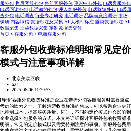
服外包
售后客服外包
售前客服外包
呼叫中心外包
电话客服外包
电话回访外包
电话邀约外包
呼入客服外包
电话营销外包
电话调
查外包
电话调查
行业专项研究
电话调研
品牌满意度调研
市场
调研
内容审核
数据标注及采集
AI 大模型标注
垂类数据标注
AI
数据采集
垂类数据采集
定制数据集交付
首页
>
客服外包
>
电商客服外包
客服外包收费标准明细常见定价
模式与注意事项详解
北京美宸互联
624
2025-06-06 11:20:53
[
导语
]客服外包收费标准是企业在选择外包客服服务时需要重点
考虑的因素之一。了解清楚收费标准的构成，可以帮助企业更好
地控制成本，提高服务质量。同时，不同的定价模式也会影响到
企业选择外包服务的方式。本文将详细探讨客服外包的收费标准
明细，常见的定价模式以及需要特别注意的事项。客服外包费用
构成在探讨客服外包费用构成时，需要特别关注以下几个方面：