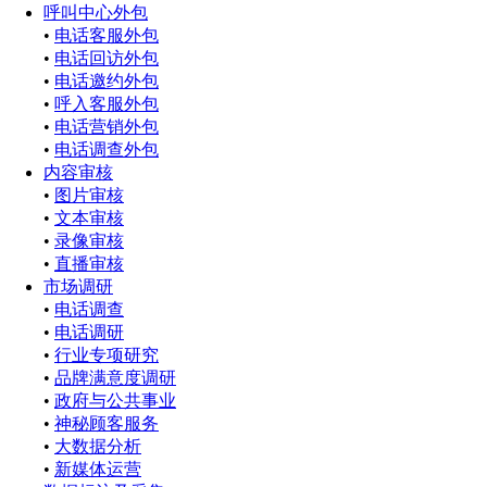
呼叫中心外包
•
电话客服外包
•
电话回访外包
•
电话邀约外包
•
呼入客服外包
•
电话营销外包
•
电话调查外包
内容审核
•
图片审核
•
文本审核
•
录像审核
•
直播审核
市场调研
•
电话调查
•
电话调研
•
行业专项研究
•
品牌满意度调研
•
政府与公共事业
•
神秘顾客服务
•
大数据分析
•
新媒体运营