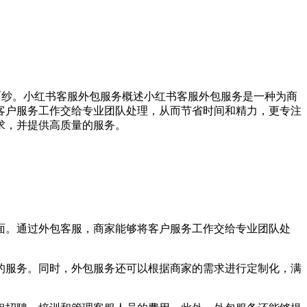
面纱。小红书客服外包服务概述小红书客服外包服务是一种为商
客户服务工作交给专业团队处理，从而节省时间和精力，更专注
求，并提供高质量的服务。
面。通过外包客服，商家能够将客户服务工作交给专业团队处
的服务。同时，外包服务还可以根据商家的需求进行定制化，满