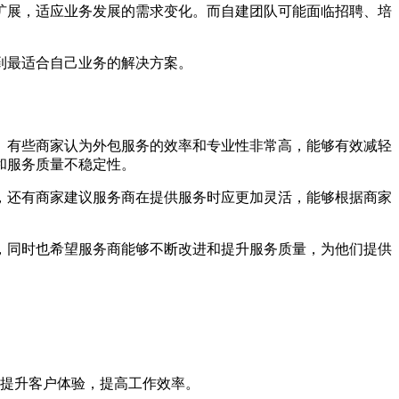
扩展，适应业务发展的需求变化。而自建团队可能面临招聘、培
到最适合自己业务的解决方案。
。有些商家认为外包服务的效率和专业性非常高，能够有效减轻
和服务质量不稳定性。
，还有商家建议服务商在提供服务时应更加灵活，能够根据商家
，同时也希望服务商能够不断改进和提升服务质量，为他们提供
提升客户体验，提高工作效率。