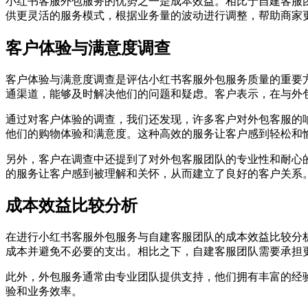
小红书客服外包服务的优势之一是成本效益。相比于自建客服
供更灵活的服务模式，根据业务量的波动进行调整，帮助商家
客户体验与满意度调查
客户体验与满意度调查是评估小红书客服外包服务质量的重要
通渠道，能够及时解决他们的问题和疑虑。客户表示，在与外
通过对客户体验的调查，我们还发现，许多客户对外包客服的
他们的购物体验和满意度。这种高效的服务让客户感到轻松和
另外，客户在调查中还提到了对外包客服团队的专业性和耐心
的服务让客户感到被理解和关怀，从而建立了良好的客户关系
成本效益比较分析
在进行小红书客服外包服务与自建客服团队的成本效益比较分
成本并避免不必要的支出。相比之下，自建客服团队需要承担
此外，外包服务通常由专业团队提供支持，他们拥有丰富的经
验和业务效率。