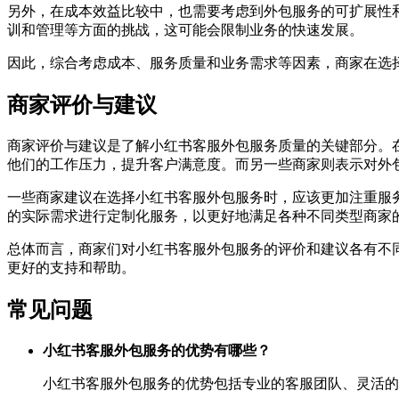
另外，在成本效益比较中，也需要考虑到外包服务的可扩展性
训和管理等方面的挑战，这可能会限制业务的快速发展。
因此，综合考虑成本、服务质量和业务需求等因素，商家在选
商家评价与建议
商家评价与建议是了解小红书客服外包服务质量的关键部分。
他们的工作压力，提升客户满意度。而另一些商家则表示对外
一些商家建议在选择小红书客服外包服务时，应该更加注重服
的实际需求进行定制化服务，以更好地满足各种不同类型商家
总体而言，商家们对小红书客服外包服务的评价和建议各有不
更好的支持和帮助。
常见问题
小红书客服外包服务的优势有哪些？
小红书客服外包服务的优势包括专业的客服团队、灵活的