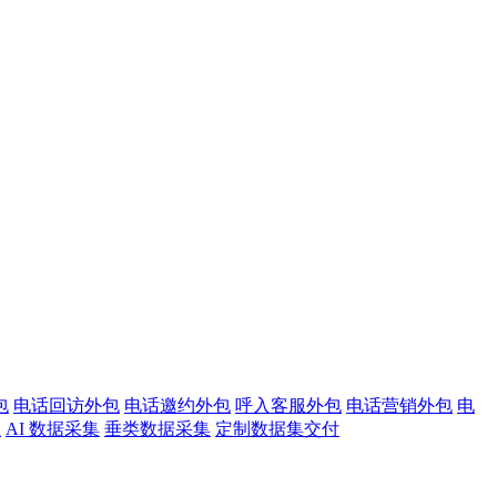
包
电话回访外包
电话邀约外包
呼入客服外包
电话营销外包
电
注
AI 数据采集
垂类数据采集
定制数据集交付