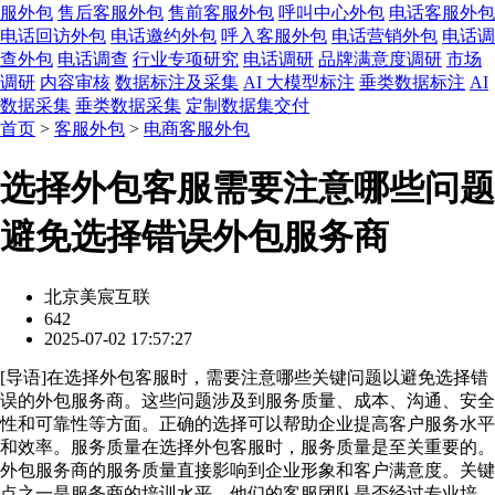
服外包
售后客服外包
售前客服外包
呼叫中心外包
电话客服外包
电话回访外包
电话邀约外包
呼入客服外包
电话营销外包
电话调
查外包
电话调查
行业专项研究
电话调研
品牌满意度调研
市场
调研
内容审核
数据标注及采集
AI 大模型标注
垂类数据标注
AI
数据采集
垂类数据采集
定制数据集交付
首页
>
客服外包
>
电商客服外包
选择外包客服需要注意哪些问题
避免选择错误外包服务商
北京美宸互联
642
2025-07-02 17:57:27
[
导语
]在选择外包客服时，需要注意哪些关键问题以避免选择错
误的外包服务商。这些问题涉及到服务质量、成本、沟通、安全
性和可靠性等方面。正确的选择可以帮助企业提高客户服务水平
和效率。服务质量在选择外包客服时，服务质量是至关重要的。
外包服务商的服务质量直接影响到企业形象和客户满意度。关键
点之一是服务商的培训水平，他们的客服团队是否经过专业培