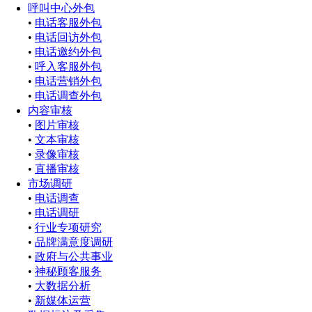
呼叫中心外包
•
电话客服外包
•
电话回访外包
•
电话邀约外包
•
呼入客服外包
•
电话营销外包
•
电话调查外包
内容审核
•
图片审核
•
文本审核
•
录像审核
•
直播审核
市场调研
•
电话调查
•
电话调研
•
行业专项研究
•
品牌满意度调研
•
政府与公共事业
•
神秘顾客服务
•
大数据分析
•
新媒体运营