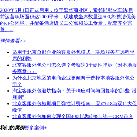
2020年5月1日正式启用，位于繁华商业区，紧邻邯郸火车站;目
前运营职场面积达2000平米，现建成坐席数量达500席;整洁优美
的办公环境，并配备酒店级员工公寓和员工食堂，配套齐全完
善。...
详情查看>>
适用于北京总部企业的客服外包模式：驻场服务与远程坐
席的利弊
北京客服外包公司怎么选？考察这3个硬性指标（附本地服
务商盘点）
为什么北京地区的电商企业更倾向于选择本地客服外包公
司？
淘宝客服外包避坑指南：关于响应时间与回复率的那些“潜
规则”
北京客服外包短期项目弹性计费指南：应对618与双11大促
峰值
北京客服外包如何实现全国400电话转接与统一CRM录入
我们的
案例
更多案例+