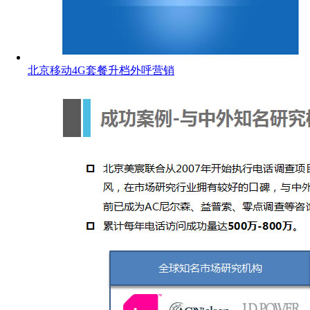
北京移动4G套餐升档外呼营销