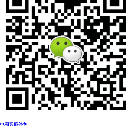
电商客服外包