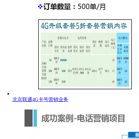
北京联通4G卡号营销业务