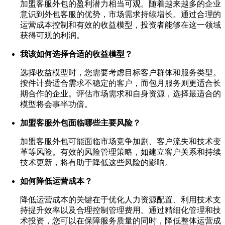
加盟客服外包的盈利潜力相当可观。随着越来越多的企业
意识到外包客服的优势，市场需求持续增长。通过合理的
运营成本控制和有效的收益模型，投资者能够在这一领域
获得可观的利润。
我该如何选择合适的收益模型？
选择收益模型时，您需要考虑目标客户群体和服务类型。
按件计费适合需求不稳定的客户，而包月服务则更适合长
期合作的企业。评估市场需求和自身资源，选择最适合的
模型将会事半功倍。
加盟客服外包面临哪些主要风险？
加盟客服外包可能面临市场竞争加剧、客户流失和技术变
革等风险。有效的风险管理策略，如建立客户关系和持续
技术更新，将有助于降低这些风险的影响。
如何降低运营成本？
降低运营成本的关键在于优化人力资源配置、利用技术支
持提升效率以及合理控制管理费用。通过精细化管理和技
术投资，您可以在保障服务质量的同时，降低整体运营成