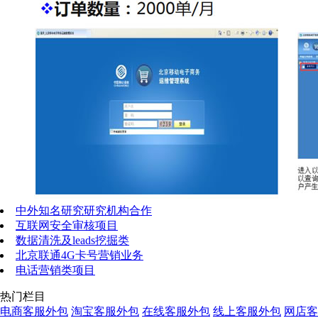
中外知名研究研究机构合作
互联网安全审核项目
数据清洗及leads挖掘类
北京联通4G卡号营销业务
电话营销类项目
热门栏目
电商客服外包
淘宝客服外包
在线客服外包
线上客服外包
网店客