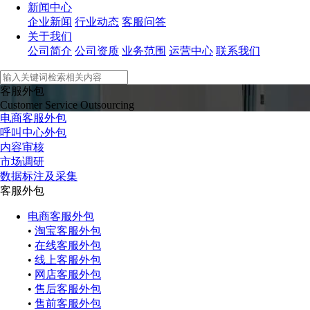
新闻中心
企业新闻
行业动态
客服问答
关于我们
公司简介
公司资质
业务范围
运营中心
联系我们
客服外包
Customer Service Outsourcing
电商客服外包
呼叫中心外包
内容审核
市场调研
数据标注及采集
客服外包
电商客服外包
•
淘宝客服外包
•
在线客服外包
•
线上客服外包
•
网店客服外包
•
售后客服外包
•
售前客服外包