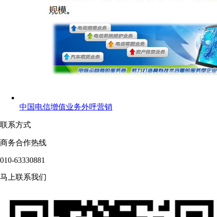
中国电信增值业务外呼营销
联系方式
商务合作热线
010-63330881
马上联系我们