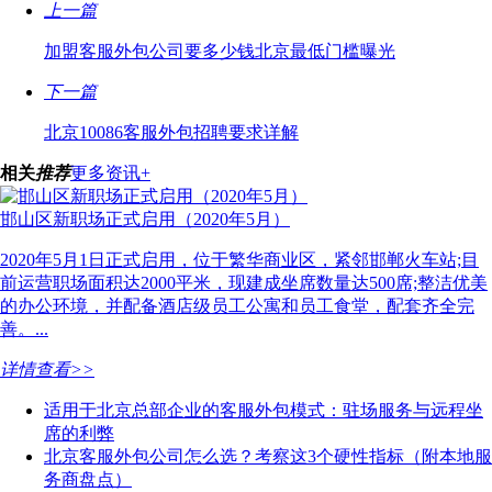
上一篇
加盟客服外包公司要多少钱北京最低门槛曝光
下一篇
北京10086客服外包招聘要求详解
相关
推荐
更多资讯+
邯山区新职场正式启用（2020年5月）
2020年5月1日正式启用，位于繁华商业区，紧邻邯郸火车站;目
前运营职场面积达2000平米，现建成坐席数量达500席;整洁优美
的办公环境，并配备酒店级员工公寓和员工食堂，配套齐全完
善。...
详情查看>>
适用于北京总部企业的客服外包模式：驻场服务与远程坐
席的利弊
北京客服外包公司怎么选？考察这3个硬性指标（附本地服
务商盘点）