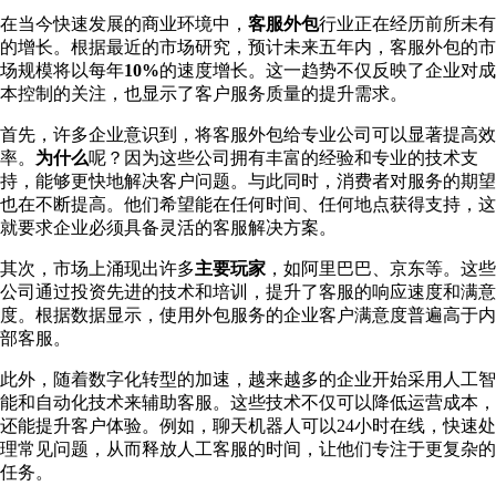
在当今快速发展的商业环境中，
客服外包
行业正在经历前所未有
的增长。根据最近的市场研究，预计未来五年内，客服外包的市
场规模将以每年
10%
的速度增长。这一趋势不仅反映了企业对成
本控制的关注，也显示了客户服务质量的提升需求。
首先，许多企业意识到，将客服外包给专业公司可以显著提高效
率。
为什么
呢？因为这些公司拥有丰富的经验和专业的技术支
持，能够更快地解决客户问题。与此同时，消费者对服务的期望
也在不断提高。他们希望能在任何时间、任何地点获得支持，这
就要求企业必须具备灵活的客服解决方案。
其次，市场上涌现出许多
主要玩家
，如阿里巴巴、京东等。这些
公司通过投资先进的技术和培训，提升了客服的响应速度和满意
度。根据数据显示，使用外包服务的企业客户满意度普遍高于内
部客服。
此外，随着数字化转型的加速，越来越多的企业开始采用人工智
能和自动化技术来辅助客服。这些技术不仅可以降低运营成本，
还能提升客户体验。例如，聊天机器人可以24小时在线，快速处
理常见问题，从而释放人工客服的时间，让他们专注于更复杂的
任务。