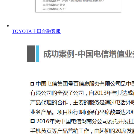
TOYOTA丰田金融客服