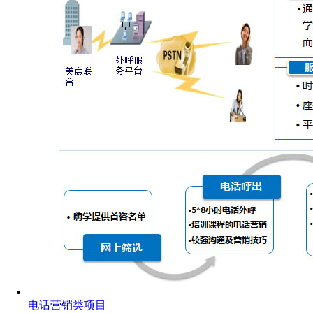
电话营销类项目