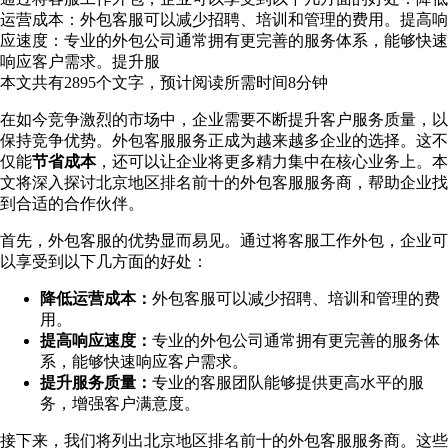
运营成本：外包客服可以减少招聘、培训和管理的费用。提高响
应速度：专业的外包公司通常拥有更完善的服务体系，能够快速
响应客户需求。提升服
本文共有
2895
个文字，预计阅读所需时间
8
分钟
在如今竞争激烈的市场中，企业需要不断提升客户服务质量，以
保持竞争优势。外包客服服务正成为越来越多企业的选择。这不
仅能
节省成本
，还可以让企业将更多精力集中在核心业务上。本
文将深入探讨北京地区排名前十的外包客服服务商，帮助企业找
到合适的合作伙伴。
首先，外包客服的优势显而易见。通过将客服工作外包，企业可
以享受到以下几方面的好处：
降低运营成本：
外包客服可以减少招聘、培训和管理的费
用。
提高响应速度：
专业的外包公司通常拥有更完善的服务体
系，能够快速响应客户需求。
提升服务质量：
专业的客服团队能够提供更高水平的服
务，增强客户满意度。
接下来，我们将列出北京地区排名前十的外包客服服务商。这些