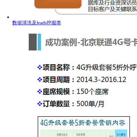
数据清洗及leads挖掘类