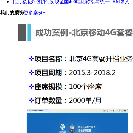
北京客服外包如何实现全国400电话转接与统一CRM录入
我们的
案例
更多案例+