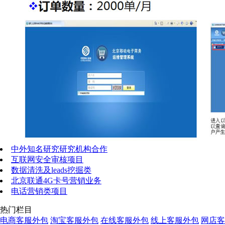
中外知名研究研究机构合作
互联网安全审核项目
数据清洗及leads挖掘类
北京联通4G卡号营销业务
电话营销类项目
热门栏目
电商客服外包
淘宝客服外包
在线客服外包
线上客服外包
网店客