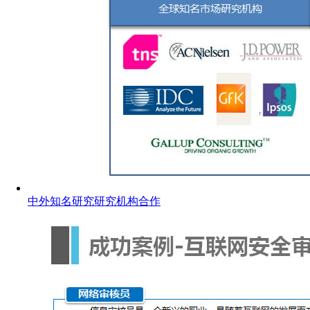
中外知名研究研究机构合作