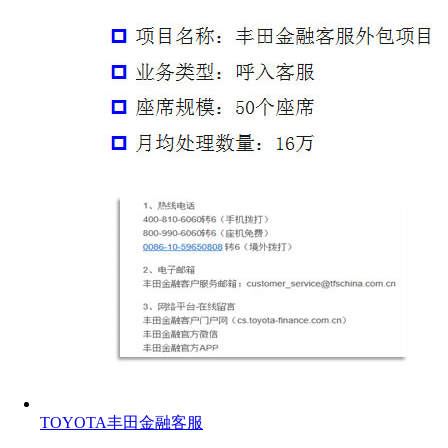
TOYOTA丰田金融客服