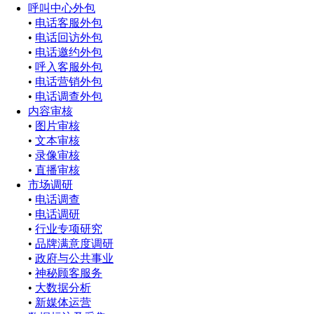
呼叫中心外包
•
电话客服外包
•
电话回访外包
•
电话邀约外包
•
呼入客服外包
•
电话营销外包
•
电话调查外包
内容审核
•
图片审核
•
文本审核
•
录像审核
•
直播审核
市场调研
•
电话调查
•
电话调研
•
行业专项研究
•
品牌满意度调研
•
政府与公共事业
•
神秘顾客服务
•
大数据分析
•
新媒体运营