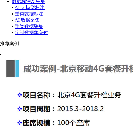
数据标注及采集
•
AI 大模型标注
•
垂类数据标注
•
AI 数据采集
•
垂类数据采集
•
定制数据集交付
推荐案例