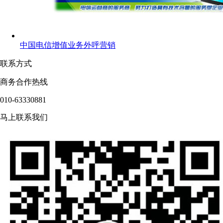
中国电信增值业务外呼营销
联系方式
商务合作热线
010-63330881
马上联系我们