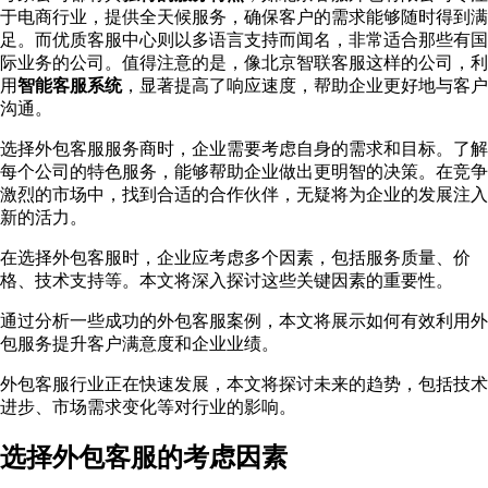
于电商行业，提供全天候服务，确保客户的需求能够随时得到满
足。而优质客服中心则以多语言支持而闻名，非常适合那些有国
际业务的公司。值得注意的是，像北京智联客服这样的公司，利
用
智能客服系统
，显著提高了响应速度，帮助企业更好地与客户
沟通。
选择外包客服服务商时，企业需要考虑自身的需求和目标。了解
每个公司的特色服务，能够帮助企业做出更明智的决策。在竞争
激烈的市场中，找到合适的合作伙伴，无疑将为企业的发展注入
新的活力。
在选择外包客服时，企业应考虑多个因素，包括服务质量、价
格、技术支持等。本文将深入探讨这些关键因素的重要性。
通过分析一些成功的外包客服案例，本文将展示如何有效利用外
包服务提升客户满意度和企业业绩。
外包客服行业正在快速发展，本文将探讨未来的趋势，包括技术
进步、市场需求变化等对行业的影响。
选择外包客服的考虑因素