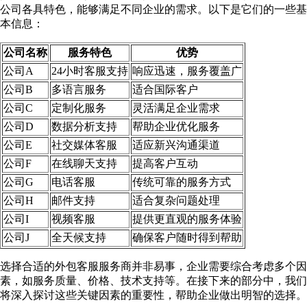
公司各具特色，能够满足不同企业的需求。以下是它们的一些基
本信息：
公司名称
服务特色
优势
公司A
24小时客服支持
响应迅速，服务覆盖广
公司B
多语言服务
适合国际客户
公司C
定制化服务
灵活满足企业需求
公司D
数据分析支持
帮助企业优化服务
公司E
社交媒体客服
适应新兴沟通渠道
公司F
在线聊天支持
提高客户互动
公司G
电话客服
传统可靠的服务方式
公司H
邮件支持
适合复杂问题处理
公司I
视频客服
提供更直观的服务体验
公司J
全天候支持
确保客户随时得到帮助
选择合适的外包客服服务商并非易事，企业需要综合考虑多个因
素，如服务质量、价格、技术支持等。在接下来的部分中，我们
将深入探讨这些关键因素的重要性，帮助企业做出明智的选择。