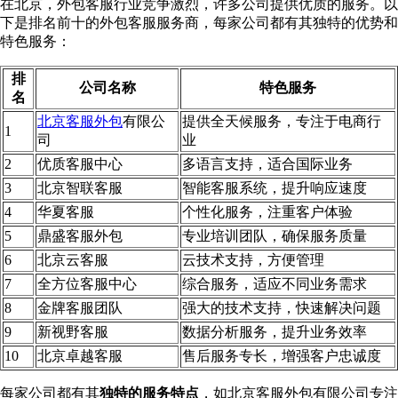
在北京，外包客服行业竞争激烈，许多公司提供优质的服务。以
下是排名前十的外包客服服务商，每家公司都有其独特的优势和
特色服务：
排
公司名称
特色服务
名
北京客服外包
有限公
提供全天候服务，专注于电商行
1
司
业
2
优质客服中心
多语言支持，适合国际业务
3
北京智联客服
智能客服系统，提升响应速度
4
华夏客服
个性化服务，注重客户体验
5
鼎盛客服外包
专业培训团队，确保服务质量
6
北京云客服
云技术支持，方便管理
7
全方位客服中心
综合服务，适应不同业务需求
8
金牌客服团队
强大的技术支持，快速解决问题
9
新视野客服
数据分析服务，提升业务效率
10
北京卓越客服
售后服务专长，增强客户忠诚度
每家公司都有其
独特的服务特点
，如北京客服外包有限公司专注