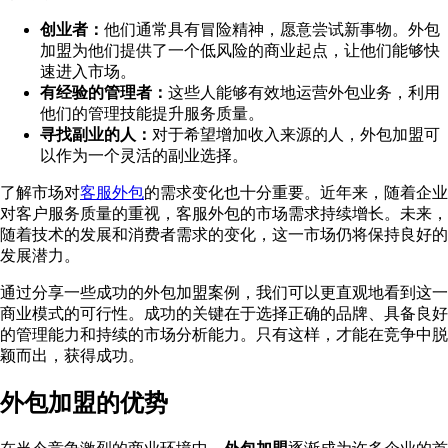
创业者：
他们通常具有冒险精神，愿意尝试新事物。外包
加盟为他们提供了一个低风险的商业起点，让他们能够快
速进入市场。
有经验的管理者：
这些人能够有效地运营外包业务，利用
他们的管理技能提升服务质量。
寻找副业的人：
对于希望增加收入来源的人，外包加盟可
以作为一个灵活的副业选择。
了解市场对
客服外包
的需求变化也十分重要。近年来，随着企业
对客户服务质量的重视，客服外包的市场需求持续增长。未来，
随着技术的发展和消费者需求的变化，这一市场仍将保持良好的
发展潜力。
通过分享一些成功的外包加盟案例，我们可以更直观地看到这一
商业模式的可行性。成功的关键在于选择正确的品牌、具备良好
的管理能力和持续的市场分析能力。只有这样，才能在竞争中脱
颖而出，获得成功。
外包加盟的优势