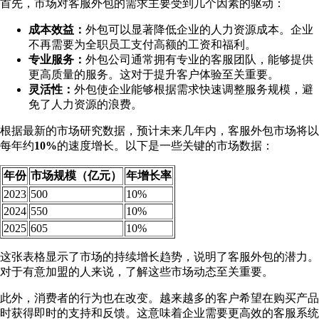
首先，市场对客服外包的需求主要受到几个因素的驱动：
成本效益：
外包可以显著降低企业的人力资源成本。企业
不再需要为全职员工支付高额的工资和福利。
专业服务：
外包公司通常拥有专业的客服团队，能够提供
更高质量的服务。这对于提升客户体验至关重要。
灵活性：
外包使企业能够根据需求快速调整服务规模，避
免了人力资源的浪费。
根据最新的市场研究数据，预计未来几年内，客服外包市场将以
每年约
10%
的速度增长。以下是一些关键的市场数据：
年份
市场规模（亿元）
年增长率
2023
500
10%
2024
550
10%
2025
605
10%
这张表格显示了市场的持续增长趋势，说明了客服外包的潜力。
对于有意加盟的人来说，了解这些市场动态至关重要。
此外，消费者的行为也在改变。越来越多的客户希望在购买产品
时获得即时的支持和反馈。这意味着企业需要更高效的客服系统