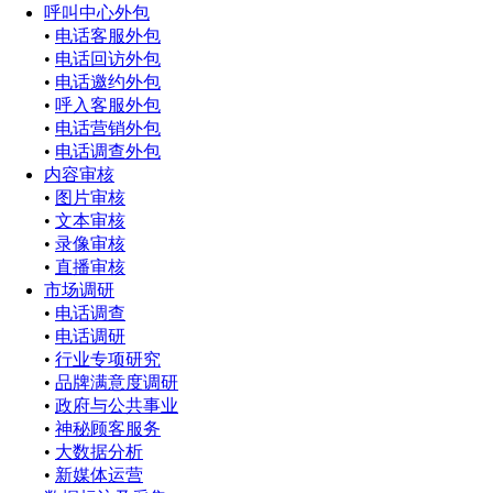
呼叫中心外包
•
电话客服外包
•
电话回访外包
•
电话邀约外包
•
呼入客服外包
•
电话营销外包
•
电话调查外包
内容审核
•
图片审核
•
文本审核
•
录像审核
•
直播审核
市场调研
•
电话调查
•
电话调研
•
行业专项研究
•
品牌满意度调研
•
政府与公共事业
•
神秘顾客服务
•
大数据分析
•
新媒体运营