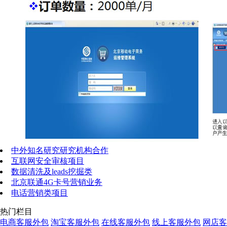
中外知名研究研究机构合作
互联网安全审核项目
数据清洗及leads挖掘类
北京联通4G卡号营销业务
电话营销类项目
热门栏目
电商客服外包
淘宝客服外包
在线客服外包
线上客服外包
网店客