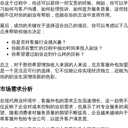
在这个过程中，你还可以获得一些宝贵的经验。例如，你可以学
习如何与客户沟通、如何处理投诉、如何提升服务质量。这些技
能不仅对你的副业有帮助，也能在你的主业中发挥作用。
最后，成功的关键在于选择适合自己的项目。你可以考虑以下几
点来帮助你做出决定：
你是否对客服行业感兴趣？
你能否在繁忙的日程中抽出时间来投入副业？
你希望通过副业达到什么样的目标？
总之，对于那些希望增加收入来源的人来说，北京客服外包加盟
是一个灵活且可行的选择。它不仅能让你实现经济独立，还能为
你的职业生涯增添新的色彩。
市场需求分析
在现代商业环境中，客服外包的需求正在迅速增长。这一趋势不
仅反映了企业对成本控制的迫切需求，也展示了对专业服务的渴
望。随着消费者对服务质量的期望不断提高，企业越来越倾向于
将客服外包给专业公司，以提升客户满意度。