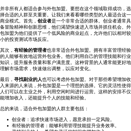
并非所有人都适合参与外包加盟。要想在这个领域取得成功，选
择合适的人群至关重要。让我们来看看哪些类型的人最适合这一
商业模式。首先，
创业者
是一个非常合适的群体。创业者通常具
备冒险精神和创新思维，他们渴望快速进入市场并抓住机会。外
包加盟为他们提供了一个低风险的商业起点，允许他们以相对较
小的投资测试市场反应。
其次，
有经验的管理者
也非常适合外包加盟。拥有丰富管理经验
的人能够有效地运营外包业务。他们利用自己的管理技能和行业
知识，提升服务质量和客户满意度。这种背景的人通常能更好地
理解市场需求，快速做出调整，以应对变化。
最后，
寻找副业的人
也可以考虑外包加盟。对于那些希望增加收
入来源的人来说，外包加盟是一个理想的选择。它的灵活性使得
人们可以在主业之外，利用空闲时间进行运营。这样的安排不仅
能增加收入，还能提升个人的技能和经验。
总的来说，适合外包加盟的人群主要包括：
创业者：追求快速市场进入，愿意承担一定风险。
有经验的管理者：能够利用管理技能提升业务效率。