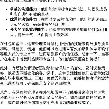
有经验的管理者通常具备以下几个特点：
卓越的沟通能力：
他们能够清晰地表达想法，与团队成员
和客户进行有效的互动。
优秀的决策能力：
在面对复杂的情况时，他们能迅速做出
明智的选择，确保业务的顺利进行。
强大的团队管理能力：
经验丰富的管理者知道如何激励团
队，提升士气，从而提高工作效率。
在外包加盟中，这些管理者能够利用他们的技能来提升服务质量
和客户满意度。例如，他们可以通过建立有效的培训体系来确保
客服人员的专业水平，进而增强客户的信任感。想象一下，当客
户在电话中感受到热情和专业时，他们的满意度会如何提升！
此外，有经验的管理者还能够快速识别市场变化，及时调整策
略，以适应不断变化的客户需求。这种灵活性使他们在竞争激烈
的市场中脱颖而出。正如一位优秀的船长，能够根据海洋的波涛
变化调整航向，确保船只安全到达目的地。
总之，有经验的管理者在外包加盟中不仅能够带来高效的运营，
还能为企业的长期发展奠定坚实的基础。如果你是这样的管理
者，或许是时候考虑加入这个充满潜力的商业模式了。