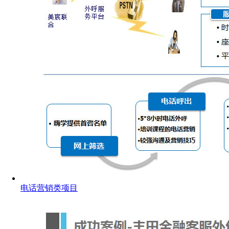
电话营销类项目