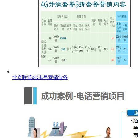
北京联通4G卡号营销业务