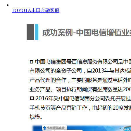
TOYOTA丰田金融客服