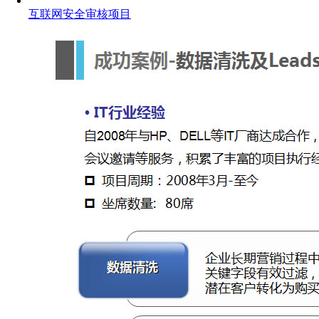
互联网安全审核项目