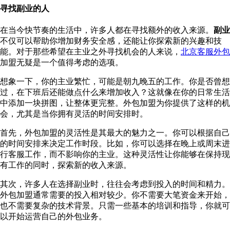
寻找副业的人
在当今快节奏的生活中，许多人都在寻找额外的收入来源。
副业
不仅可以帮助你增加财务安全感，还能让你探索新的兴趣和技
能。对于那些希望在主业之外寻找机会的人来说，
北京客服外包
加盟无疑是一个值得考虑的选项。
想象一下，你的主业繁忙，可能是朝九晚五的工作。你是否曾想
过，在下班后还能做点什么来增加收入？这就像在你的日常生活
中添加一块拼图，让整体更完整。外包加盟为你提供了这样的机
会，尤其是当你拥有灵活的时间安排时。
首先，外包加盟的灵活性是其最大的魅力之一。你可以根据自己
的时间安排来决定工作时段。比如，你可以选择在晚上或周末进
行客服工作，而不影响你的主业。这种灵活性让你能够在保持现
有工作的同时，探索新的收入来源。
其次，许多人在选择副业时，往往会考虑到投入的时间和精力。
外包加盟通常需要的投入相对较少。你不需要大笔资金来开始，
也不需要复杂的技术背景。只需一些基本的培训和指导，你就可
以开始运营自己的外包业务。