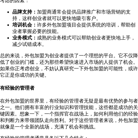
考虑的因素：
品牌支持：
加盟商通常会提供品牌推广和市场营销的支
持，这样创业者就可以更快地吸引客户。
培训机会：
许多外包加盟项目会提供系统的培训，帮助创
业者掌握必要的技能。
业务模式：
成熟的业务模式可以帮助创业者更快地上手，
减少试错成本。
总的来说，外包加盟为创业者提供了一个理想的平台。它不仅降
低了创业的门槛，还为那些希望快速进入市场的人提供了机会。
如果你正考虑创业，不妨认真研究一下外包加盟的可能性，或许
它正是你成功的关键。
有经验的管理者
在外包加盟的世界里，有经验的管理者无疑是最有优势的参与者
之一。他们拥有丰富的行业知识和管理技能，这些都是成功的关
键因素。想象一下，一个指挥官在战场上，如何利用他们的经验
和判断力来带领团队走向胜利。对于这些管理者来说，外包加盟
就像是一个全新的战场，充满了机会和挑战。