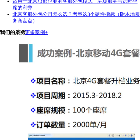
适用于北京总部企业的客服外包模式：驻场服务与远程坐
席的利弊
北京客服外包公司怎么选？考察这3个硬性指标（附本地服
务商盘点）
我们的
案例
更多案例+