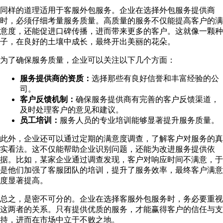
同样的道理适用于客服外包服务。企业在选择外包服务提供商
时，必须仔细考量服务质量。高质量的服务不仅能提高客户的满
意度，还能促进口碑传播，进而带来更多的客户。这就像一颗种
子，在良好的土壤中成长，最终开出美丽的花朵。
为了确保服务质量，企业可以关注以下几个方面：
服务提供商的资质：
选择那些有良好信誉和丰富经验的公
司。
客户反馈机制：
确保服务提供商有完善的客户反馈渠道，
及时处理客户的意见和建议。
员工培训：
服务人员的专业培训能够显著提升服务质量。
此外，企业还可以通过定期的满意度调查，了解客户对服务的真
实看法。这不仅能帮助企业识别问题，还能为改进服务提供依
据。比如，某家企业通过调查发现，客户对响应时间不满意，于
是他们加强了客服团队的培训，提升了服务效率，最终客户满意
度显著提高。
总之，是密不可分的。企业在选择客服外包服务时，务必要重视
这两者的关系。只有提供优质的服务，才能赢得客户的信任与支
持，进而在市场中立于不败之地。