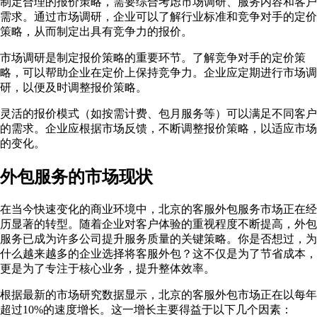
制定合理的报价策略，需要综合考虑市场调研、服务内容和客户
需求。通过市场调研，企业可以了解行业标准和竞争对手的定价
策略，从而制定出具有竞争力的报价。
市场调研是制定报价策略的重要环节。了解竞争对手的定价策
略，可以帮助企业在定价上保持竞争力。企业应定期进行市场调
研，以便及时调整报价策略。
灵活的报价模式（如按需计费、包月服务等）可以满足不同客户
的需求。企业应根据市场反馈，不断调整报价策略，以适应市场
的变化。
外包服务的市场现状
在当今快速变化的商业环境中，北京的客服外包服务市场正在经
历显著的转型。随着企业对客户体验的重视程度不断提高，外包
服务已成为许多公司提升服务质量的关键策略。你是否想过，为
什么越来越多的企业选择将客服外包？这不仅是为了节省成本，
更是为了专注于核心业务，提升整体效率。
根据最新的市场研究数据显示，北京的客服外包市场正在以每年
超过10%的速度增长。这一增长主要得益于以下几个因素：