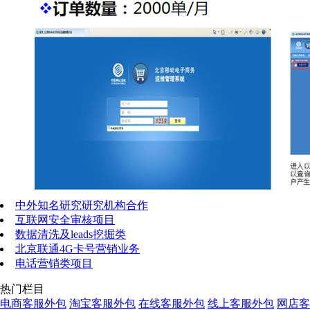
中外知名研究研究机构合作
互联网安全审核项目
数据清洗及leads挖掘类
北京联通4G卡号营销业务
电话营销类项目
热门栏目
电商客服外包
淘宝客服外包
在线客服外包
线上客服外包
网店客