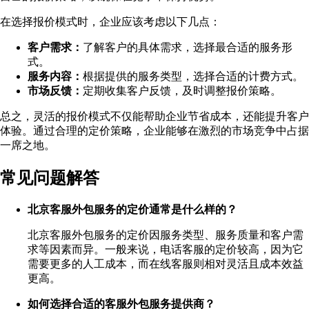
在选择报价模式时，企业应该考虑以下几点：
客户需求：
了解客户的具体需求，选择最合适的服务形
式。
服务内容：
根据提供的服务类型，选择合适的计费方式。
市场反馈：
定期收集客户反馈，及时调整报价策略。
总之，灵活的报价模式不仅能帮助企业节省成本，还能提升客户
体验。通过合理的定价策略，企业能够在激烈的市场竞争中占据
一席之地。
常见问题解答
北京客服外包服务的定价通常是什么样的？
北京客服外包服务的定价因服务类型、服务质量和客户需
求等因素而异。一般来说，电话客服的定价较高，因为它
需要更多的人工成本，而在线客服则相对灵活且成本效益
更高。
如何选择合适的客服外包服务提供商？