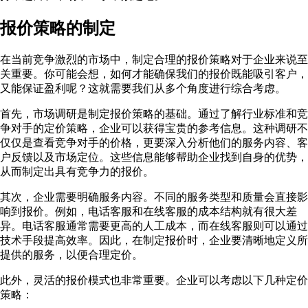
报价策略的制定
在当前竞争激烈的市场中，制定合理的报价策略对于企业来说至
关重要。你可能会想，如何才能确保我们的报价既能吸引客户，
又能保证盈利呢？这就需要我们从多个角度进行综合考虑。
首先，市场调研是制定报价策略的基础。通过了解行业标准和竞
争对手的定价策略，企业可以获得宝贵的参考信息。这种调研不
仅仅是查看竞争对手的价格，更要深入分析他们的服务内容、客
户反馈以及市场定位。这些信息能够帮助企业找到自身的优势，
从而制定出具有竞争力的报价。
其次，企业需要明确服务内容。不同的服务类型和质量会直接影
响到报价。例如，电话客服和在线客服的成本结构就有很大差
异。电话客服通常需要更高的人工成本，而在线客服则可以通过
技术手段提高效率。因此，在制定报价时，企业要清晰地定义所
提供的服务，以便合理定价。
此外，灵活的报价模式也非常重要。企业可以考虑以下几种定价
策略：