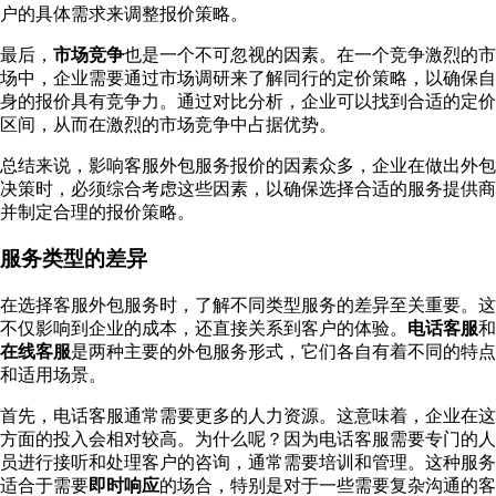
户的具体需求来调整报价策略。
最后，
市场竞争
也是一个不可忽视的因素。在一个竞争激烈的市
场中，企业需要通过市场调研来了解同行的定价策略，以确保自
身的报价具有竞争力。通过对比分析，企业可以找到合适的定价
区间，从而在激烈的市场竞争中占据优势。
总结来说，影响客服外包服务报价的因素众多，企业在做出外包
决策时，必须综合考虑这些因素，以确保选择合适的服务提供商
并制定合理的报价策略。
服务类型的差异
在选择客服外包服务时，了解不同类型服务的差异至关重要。这
不仅影响到企业的成本，还直接关系到客户的体验。
电话客服
和
在线客服
是两种主要的外包服务形式，它们各自有着不同的特点
和适用场景。
首先，电话客服通常需要更多的人力资源。这意味着，企业在这
方面的投入会相对较高。为什么呢？因为电话客服需要专门的人
员进行接听和处理客户的咨询，通常需要培训和管理。这种服务
适合于需要
即时响应
的场合，特别是对于一些需要复杂沟通的客