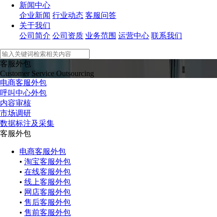
新闻中心
企业新闻
行业动态
客服问答
关于我们
公司简介
公司资质
业务范围
运营中心
联系我们
客服外包
Customer Service Outsourcing
电商客服外包
呼叫中心外包
内容审核
市场调研
数据标注及采集
客服外包
电商客服外包
•
淘宝客服外包
•
在线客服外包
•
线上客服外包
•
网店客服外包
•
售后客服外包
•
售前客服外包