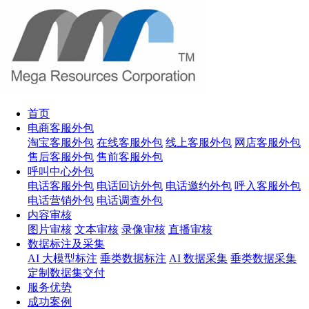
首页
电商客服外包
淘宝客服外包
在线客服外包
线上客服外包
网店客服外包
售后客服外包
售前客服外包
呼叫中心外包
电话客服外包
电话回访外包
电话邀约外包
呼入客服外包
电话营销外包
电话调查外包
内容审核
图片审核
文本审核
录像审核
直播审核
数据标注及采集
AI 大模型标注
垂类数据标注
AI 数据采集
垂类数据采集
定制数据集交付
服务优势
成功案例