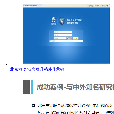
北京移动4G套餐升档外呼营销