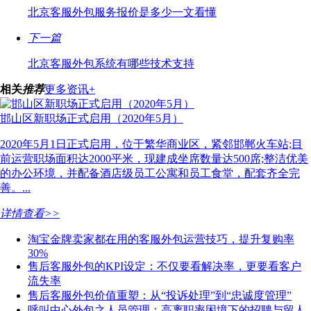
北京客服外包服务报价是多少一文看懂
下一篇
北京客服外包系统有哪些技术支持
相关
推荐
更多资讯+
邯山区新职场正式启用（2020年5月）
2020年5月1日正式启用，位于繁华商业区，紧邻邯郸火车站;目
前运营职场面积达2000平米，现建成坐席数量达500席;整洁优美
的办公环境，并配备酒店级员工公寓和员工食堂，配套齐全完
善。...
详情查看>>
淘宝金牌卖家都在用的客服外包运营技巧，提升复购率
30%
售后客服外包的KPI设定：不仅要看解决率，更要看客户
流失率
售后客服外包价值重塑：从“投诉处理”到“忠诚度管理”
呼叫中心外包之人员管理：高离职率困境下的招聘与留人