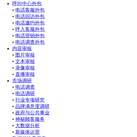
呼叫中心外包
•
电话客服外包
•
电话回访外包
•
电话邀约外包
•
呼入客服外包
•
电话营销外包
•
电话调查外包
内容审核
•
图片审核
•
文本审核
•
录像审核
•
直播审核
市场调研
•
电话调查
•
电话调研
•
行业专项研究
•
品牌满意度调研
•
政府与公共事业
•
神秘顾客服务
•
大数据分析
•
新媒体运营