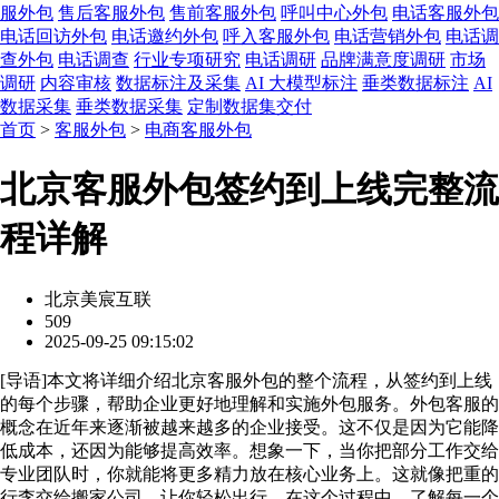
服外包
售后客服外包
售前客服外包
呼叫中心外包
电话客服外包
电话回访外包
电话邀约外包
呼入客服外包
电话营销外包
电话调
查外包
电话调查
行业专项研究
电话调研
品牌满意度调研
市场
调研
内容审核
数据标注及采集
AI 大模型标注
垂类数据标注
AI
数据采集
垂类数据采集
定制数据集交付
首页
>
客服外包
>
电商客服外包
北京客服外包签约到上线完整流
程详解
北京美宸互联
509
2025-09-25 09:15:02
[
导语
]本文将详细介绍北京客服外包的整个流程，从签约到上线
的每个步骤，帮助企业更好地理解和实施外包服务。外包客服的
概念在近年来逐渐被越来越多的企业接受。这不仅是因为它能降
低成本，还因为能够提高效率。想象一下，当你把部分工作交给
专业团队时，你就能将更多精力放在核心业务上。这就像把重的
行李交给搬家公司，让你轻松出行。在这个过程中，了解每一个