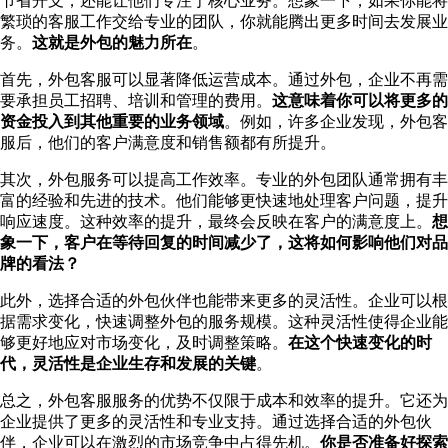
节省开支，还能让他们专注于核心业务。想象一下，如果你能将
繁琐的客服工作交给专业的团队，你就能腾出更多时间去发展业
务。
这就是外包的魅力所在
。
首先，外包客服可以显著降低运营成本。通过外包，企业不再需
要承担员工招聘、培训和管理的费用。
这意味着你可以将更多的
资金投入到其他重要的业务领域
。例如，许多企业发现，外包客
服后，他们的客户满意度和销售额都有所提升。
其次，外包服务可以提高工作效率。专业的外包团队通常拥有丰
富的经验和先进的技术。他们能够更快速地处理客户问题，提升
响应速度。这种效率的提升，最终会反映在客户的满意度上。
想
象一下，客户在等待回复的时间减少了，这将如何影响他们对品
牌的看法？
此外，选择合适的外包伙伴也能带来更多的灵活性。企业可以根
据需求变化，快速调整外包的服务规模。这种灵活性使得企业能
够更好地应对市场变化，及时调整策略。
在这个快速变化的时
代，灵活性是企业生存和发展的关键
。
总之，外包客服服务的优势不仅限于成本和效率的提升。它还为
企业提供了更多的灵活性和专业支持。通过选择合适的外包伙
伴，企业可以在激烈的市场竞争中占得先机。
你是否准备好探索