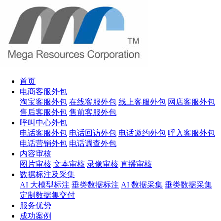
首页
电商客服外包
淘宝客服外包
在线客服外包
线上客服外包
网店客服外包
售后客服外包
售前客服外包
呼叫中心外包
电话客服外包
电话回访外包
电话邀约外包
呼入客服外包
电话营销外包
电话调查外包
内容审核
图片审核
文本审核
录像审核
直播审核
数据标注及采集
AI 大模型标注
垂类数据标注
AI 数据采集
垂类数据采集
定制数据集交付
服务优势
成功案例