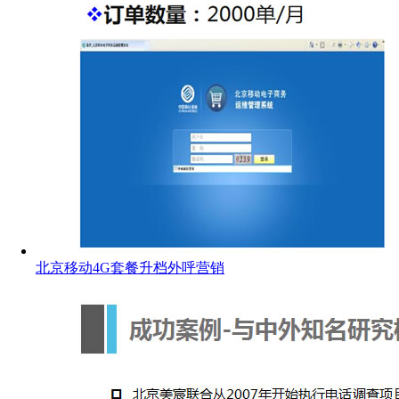
北京移动4G套餐升档外呼营销