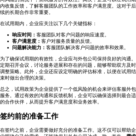
内收集反馈，了解客服团队的工作效率和客户满意度。这对于后
续的长期合作非常重要。
在试用期内，企业应关注以下几个关键指标：
响应时间：
客服团队对客户问题的响应速度。
客户满意度：
客户对服务质量的反馈。
问题解决能力：
客服团队解决客户问题的效率和效果。
为了确保试用期的有效性，企业应与外包公司保持良好的沟通。
定期召开会议，讨论服务进展和存在的问题，能够帮助双方及时
调整策略。此外，企业还应设定明确的评估标准，以便在试用结
束时做出合理的决策。
总之，试用政策为企业提供了一个低风险的机会来评估客服外包
服务。通过有效的沟通和反馈机制，企业可以确保选择到最合适
的合作伙伴，从而提升客户满意度和业务效率。
签约前的准备工作
在签约之前，企业需要做好充分的准备工作。这不仅可以帮助企