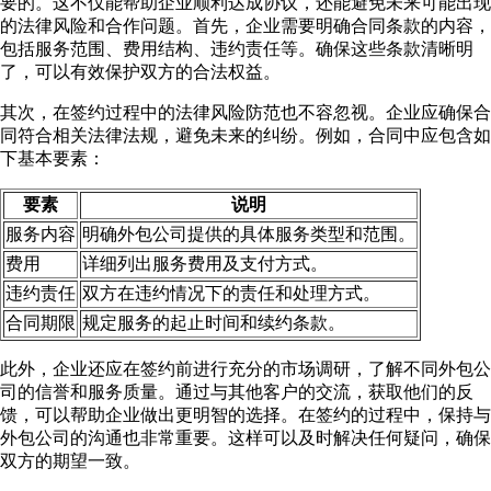
要的。这不仅能帮助企业顺利达成协议，还能避免未来可能出现
的法律风险和合作问题。首先，企业需要明确合同条款的内容，
包括服务范围、费用结构、违约责任等。确保这些条款清晰明
了，可以有效保护双方的合法权益。
其次，在签约过程中的法律风险防范也不容忽视。企业应确保合
同符合相关法律法规，避免未来的纠纷。例如，合同中应包含如
下基本要素：
要素
说明
服务内容
明确外包公司提供的具体服务类型和范围。
费用
详细列出服务费用及支付方式。
违约责任
双方在违约情况下的责任和处理方式。
合同期限
规定服务的起止时间和续约条款。
此外，企业还应在签约前进行充分的市场调研，了解不同外包公
司的信誉和服务质量。通过与其他客户的交流，获取他们的反
馈，可以帮助企业做出更明智的选择。在签约的过程中，保持与
外包公司的沟通也非常重要。这样可以及时解决任何疑问，确保
双方的期望一致。