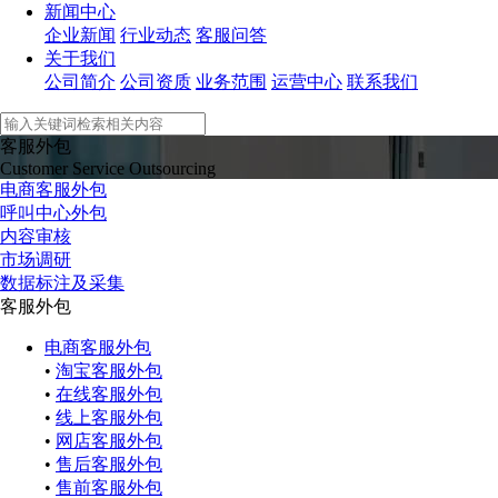
新闻中心
企业新闻
行业动态
客服问答
关于我们
公司简介
公司资质
业务范围
运营中心
联系我们
客服外包
Customer Service Outsourcing
电商客服外包
呼叫中心外包
内容审核
市场调研
数据标注及采集
客服外包
电商客服外包
•
淘宝客服外包
•
在线客服外包
•
线上客服外包
•
网店客服外包
•
售后客服外包
•
售前客服外包