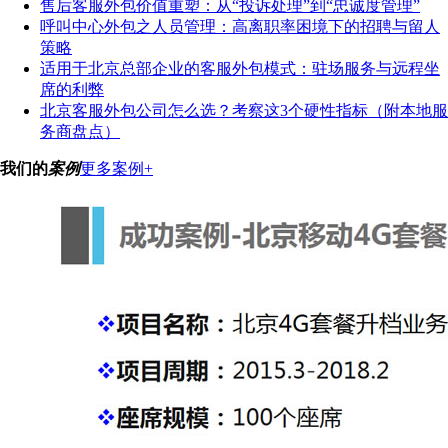
售后客服外包价值重塑：从“投诉处理”到“忠诚度管理”
呼叫中心外包之人员管理：高离职率困境下的招聘与留人
策略
适用于北京总部企业的客服外包模式：驻场服务与远程坐
席的利弊
北京客服外包公司怎么选？考察这3个硬性指标（附本地服
务商盘点）
我们的
案例
更多案例+