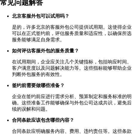
常见问题解答
北京客服外包可以试用吗？
是的，许多北京的客服外包公司提供试用期。这使得企业
可以在正式签约前，评估服务质量和适应性，以确保所选
服务能够满足自身需求。
如何评估客服外包的服务质量？
在试用期间，企业应关注几个关键指标，包括响应时间、
客户满意度以及问题解决能力等。这些指标能够帮助企业
判断外包服务的有效性。
签约前需要做哪些准备？
企业在签约前应进行需求分析、预算制定和服务标准的明
确。这些准备工作能够确保与外包公司达成共识，避免后
续的误解和问题。
合同条款应该包含哪些内容？
合同条款应明确服务内容、费用、违约责任等。这些条款