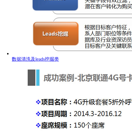
数据清洗及leads挖掘类