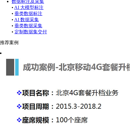
数据标注及采集
•
AI 大模型标注
•
垂类数据标注
•
AI 数据采集
•
垂类数据采集
•
定制数据集交付
推荐案例