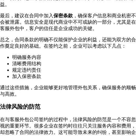
益。
最后，建议在合同中加入
保密条款
，确保客户信息和商业机密不
会被泄露。信息安全是现代商业中不可或缺的一部分，尤其是在
客服外包中，客户的信任是企业成功的关键。
总之，合同条款的明确不仅能保护企业的利益，还能为双方的合
作奠定良好的基础。在签约之前，企业可以考虑以下几点：
明确服务内容
清晰费用结构
规定违约责任
加入保密条款
通过这些措施，企业能够更好地管理外包关系，确保服务的顺畅
与高效。
法律风险的防范
在与客服外包公司签约的过程中，法律风险的防范是一个不容忽
视的重要环节。很多企业在签约时往往只关注服务内容和费用，
却忽略了合同的法律效力。这可能导致未来的纠纷，甚至影响企