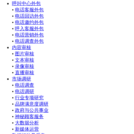
呼叫中心外包
•
电话客服外包
•
电话回访外包
•
电话邀约外包
•
呼入客服外包
•
电话营销外包
•
电话调查外包
内容审核
•
图片审核
•
文本审核
•
录像审核
•
直播审核
市场调研
•
电话调查
•
电话调研
•
行业专项研究
•
品牌满意度调研
•
政府与公共事业
•
神秘顾客服务
•
大数据分析
•
新媒体运营