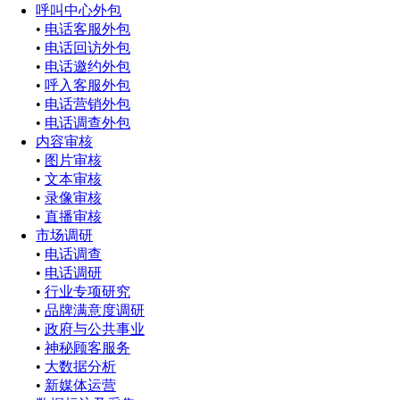
呼叫中心外包
•
电话客服外包
•
电话回访外包
•
电话邀约外包
•
呼入客服外包
•
电话营销外包
•
电话调查外包
内容审核
•
图片审核
•
文本审核
•
录像审核
•
直播审核
市场调研
•
电话调查
•
电话调研
•
行业专项研究
•
品牌满意度调研
•
政府与公共事业
•
神秘顾客服务
•
大数据分析
•
新媒体运营