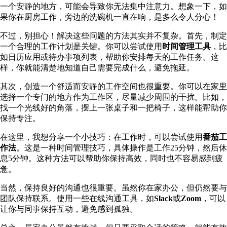
一个安静的地方，可能会导致你无法集中注意力。想象一下，如
果你在厨房工作，旁边的洗碗机一直在响，是多么令人分心！
不过，别担心！解决这些问题的方法其实并不复杂。首先，制定
一个合理的工作计划是关键。你可以尝试使用
时间管理工具
，比
如日历应用或待办事项列表，帮助你安排每天的工作任务。这
样，你就能清楚地知道自己需要完成什么，避免拖延。
其次，创造一个舒适而安静的工作空间也很重要。你可以在家里
选择一个专门的地方作为工作区，尽量减少周围的干扰。比如，
找一个光线好的角落，摆上一张桌子和一把椅子，这样能帮助你
保持专注。
在这里，我想分享一个小技巧：在工作时，可以尝试使用
番茄工
作法
。这是一种时间管理技巧，具体操作是工作25分钟，然后休
息5分钟。这种方法可以帮助你保持高效，同时也不容易感到疲
惫。
当然，保持良好的沟通也很重要。虽然你在家办公，但仍然要与
团队保持联系。使用一些在线沟通工具，如
Slack
或
Zoom
，可以
让你与同事保持互动，避免感到孤独。