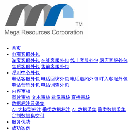
首页
电商客服外包
淘宝客服外包
在线客服外包
线上客服外包
网店客服外包
售后客服外包
售前客服外包
呼叫中心外包
电话客服外包
电话回访外包
电话邀约外包
呼入客服外包
电话营销外包
电话调查外包
内容审核
图片审核
文本审核
录像审核
直播审核
数据标注及采集
AI 大模型标注
垂类数据标注
AI 数据采集
垂类数据采集
定制数据集交付
服务优势
成功案例