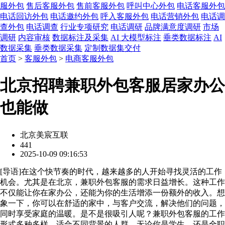
服外包
售后客服外包
售前客服外包
呼叫中心外包
电话客服外包
电话回访外包
电话邀约外包
呼入客服外包
电话营销外包
电话调
查外包
电话调查
行业专项研究
电话调研
品牌满意度调研
市场
调研
内容审核
数据标注及采集
AI 大模型标注
垂类数据标注
AI
数据采集
垂类数据采集
定制数据集交付
首页
>
客服外包
>
电商客服外包
北京招聘兼职外包客服居家办公
也能做
北京美宸互联
441
2025-10-09 09:16:53
[
导语
]在这个快节奏的时代，越来越多的人开始寻找灵活的工作
机会。尤其是在北京，兼职外包客服的需求日益增长。这种工作
不仅能让你在家办公，还能为你的生活增添一份额外的收入。想
象一下，你可以在舒适的家中，与客户交流，解决他们的问题，
同时享受家庭的温暖。是不是很吸引人呢？兼职外包客服的工作
形式多种多样，适合不同背景的人群。无论你是学生，还是全职