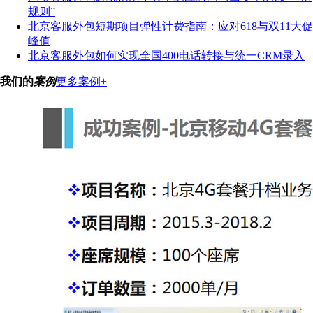
规则”
北京客服外包短期项目弹性计费指南：应对618与双11大促
峰值
北京客服外包如何实现全国400电话转接与统一CRM录入
我们的
案例
更多案例+