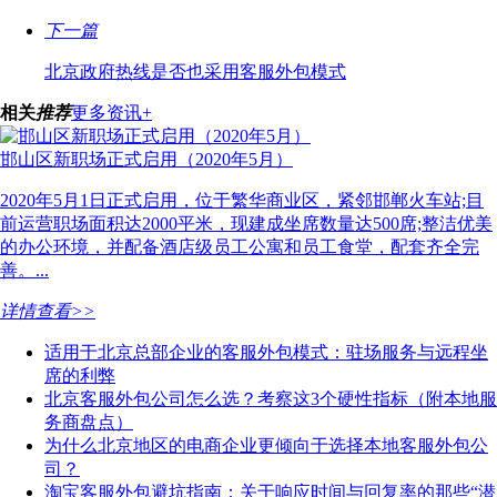
下一篇
北京政府热线是否也采用客服外包模式
相关
推荐
更多资讯+
邯山区新职场正式启用（2020年5月）
2020年5月1日正式启用，位于繁华商业区，紧邻邯郸火车站;目
前运营职场面积达2000平米，现建成坐席数量达500席;整洁优美
的办公环境，并配备酒店级员工公寓和员工食堂，配套齐全完
善。...
详情查看>>
适用于北京总部企业的客服外包模式：驻场服务与远程坐
席的利弊
北京客服外包公司怎么选？考察这3个硬性指标（附本地服
务商盘点）
为什么北京地区的电商企业更倾向于选择本地客服外包公
司？
淘宝客服外包避坑指南：关于响应时间与回复率的那些“潜