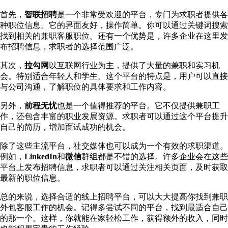
首先，
智联招聘
是一个非常受欢迎的平台，专门为求职者提供各
种职位信息。它的界面友好，操作简单。你可以通过关键词搜索
找到相关的兼职客服职位。还有一个优势是，许多企业在这里发
布招聘信息，求职者的选择范围广泛。
其次，
拉勾网
以互联网行业为主，提供了大量的兼职和实习机
会。特别适合年轻人和学生。这个平台的特点是，用户可以直接
与公司沟通，了解职位的具体要求和工作内容。
另外，
前程无忧
也是一个值得推荐的平台。它不仅提供兼职工
作，还包含丰富的职业发展资源。求职者可以通过这个平台提升
自己的简历，增加面试成功的机会。
除了这些主流平台，社交媒体也可以成为一个有效的求职渠道。
例如，
LinkedIn
和
微信
群组都是不错的选择。许多企业会在这些
平台上发布招聘信息，求职者可以通过关注相关页面，及时获取
最新的职位信息。
总的来说，选择合适的线上招聘平台，可以大大提高你找到兼职
外包客服工作的机会。记得多尝试不同的平台，找到最适合自己
的那一个。这样，你就能在家轻松工作，获得额外的收入，同时