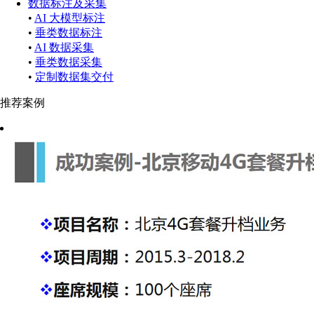
数据标注及采集
•
AI 大模型标注
•
垂类数据标注
•
AI 数据采集
•
垂类数据采集
•
定制数据集交付
推荐案例