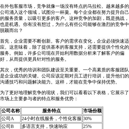
在外包客服市场，竞争就像一场没有终点的马拉松。越来越多的
公司涌入这个领域，试图分一杯羹。每个企业都在努力提升自己
的服务质量，以吸引更多的客户。这种竞争的加剧，既是挑战，
也是机遇。你有没有想过，为什么有些公司能够在激烈的竞争中
脱颖而出？
首先，企业需要不断创新。客户的需求在变化，企业必须快速适
应。这意味着，除了提供基本的客服支持，还需要提供个性化的
服务。例如，许多公司现在开始利用数据分析来了解客户的偏
好，从而提供更具针对性的服务。
其次，优秀的培训和团队建设至关重要。一个高素质的客服团队
是企业成功的关键。公司应该定期对员工进行培训，提升他们的
沟通技巧和问题解决能力。这样，才能在竞争中保持优势。
为了更好地理解竞争的现状，我们可以看看以下表格，它展示了
市场上主要参与者的特点和服务优势：
公司名称
服务特点
市场份额
公司A
24小时在线服务，个性化客服
30%
公司B
多语言支持，快速响应
25%