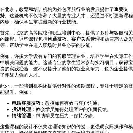
在北京，教育和培训机构为外包客服行业的发展提供了
重要支
持
。这些机构不仅培养了大量的专业人才，还通过不断更新课程
内容，确保学生掌握最新的行业技能。
首先，北京的高等院校和职业培训中心，提供了多种与客服相关
的课程。这些课程包括
沟通技巧
、
客户关系管理
和
语言能力提升
等，帮助学生在进入职场时具备必要的技能。
例如，许多大学设有专门的客服管理专业，培养学生在实际工作
中解决问题的能力。这些专业的学生通常参与实习项目，获得宝
贵的实践经验，这不仅提升了他们的就业竞争力，也为企业提供
了即战力强的人才。
此外，一些培训机构还提供针对性的短期课程，专注于特定的技
能提升。例如：
电话客服技巧
：教授如何有效与客户沟通。
投诉处理
：教会学员如何处理客户的负面反馈。
情绪管理
：帮助学员在压力下保持冷静。
这些课程的设计不仅关注理论知识的传授，更强调实际操作和模
拟练习，确保学员能够在真实的工作环境中迅速适应。