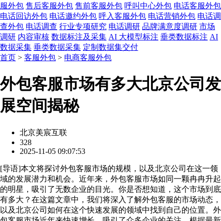
服外包
售后客服外包
售前客服外包
呼叫中心外包
电话客服外包
电话回访外包
电话邀约外包
呼入客服外包
电话营销外包
电话调
查外包
电话调查
行业专项研究
电话调研
品牌满意度调研
市场
调研
内容审核
数据标注及采集
AI 大模型标注
垂类数据标注
AI
数据采集
垂类数据采集
定制数据集交付
首页
>
客服外包
>
电商客服外包
外包客服市场有多大北京公司发
展空间揭秘
北京美宸互联
328
2025-11-05 09:07:53
[
导语
]本文将探讨外包客服市场的规模，以及北京公司在这一领
域的发展潜力和机会。近年来，外包客服市场如同一颗冉冉升起
的明星，吸引了无数企业的目光。你是否想知道，这个市场到底
有多大？在这篇文章中，我们将深入了解外包客服的市场动态，
以及北京公司如何在这个快速发展的领域中找到自己的位置。外
包客服市场近年来快速增长，吸引了众多企业的关注。根据最新