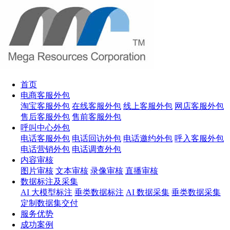
首页
电商客服外包
淘宝客服外包
在线客服外包
线上客服外包
网店客服外包
售后客服外包
售前客服外包
呼叫中心外包
电话客服外包
电话回访外包
电话邀约外包
呼入客服外包
电话营销外包
电话调查外包
内容审核
图片审核
文本审核
录像审核
直播审核
数据标注及采集
AI 大模型标注
垂类数据标注
AI 数据采集
垂类数据采集
定制数据集交付
服务优势
成功案例