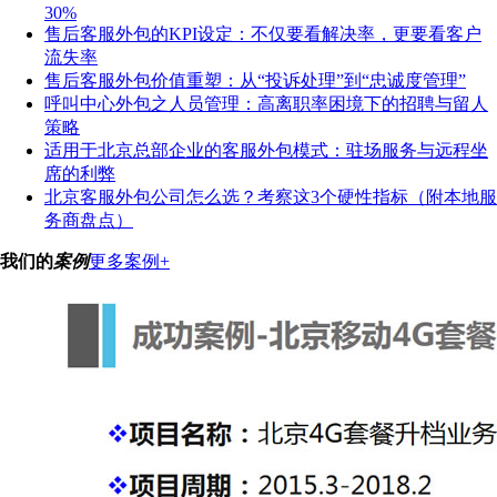
30%
售后客服外包的KPI设定：不仅要看解决率，更要看客户
流失率
售后客服外包价值重塑：从“投诉处理”到“忠诚度管理”
呼叫中心外包之人员管理：高离职率困境下的招聘与留人
策略
适用于北京总部企业的客服外包模式：驻场服务与远程坐
席的利弊
北京客服外包公司怎么选？考察这3个硬性指标（附本地服
务商盘点）
我们的
案例
更多案例+