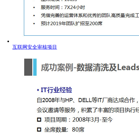
互联网安全审核项目