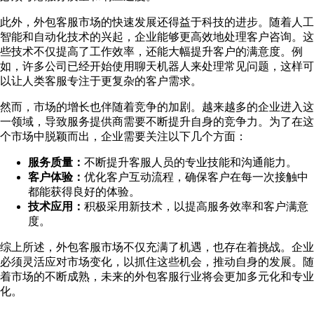
此外，外包客服市场的快速发展还得益于科技的进步。随着人工
智能和自动化技术的兴起，企业能够更高效地处理客户咨询。这
些技术不仅提高了工作效率，还能大幅提升客户的满意度。例
如，许多公司已经开始使用聊天机器人来处理常见问题，这样可
以让人类客服专注于更复杂的客户需求。
然而，市场的增长也伴随着竞争的加剧。越来越多的企业进入这
一领域，导致服务提供商需要不断提升自身的竞争力。为了在这
个市场中脱颖而出，企业需要关注以下几个方面：
服务质量：
不断提升客服人员的专业技能和沟通能力。
客户体验：
优化客户互动流程，确保客户在每一次接触中
都能获得良好的体验。
技术应用：
积极采用新技术，以提高服务效率和客户满意
度。
综上所述，外包客服市场不仅充满了机遇，也存在着挑战。企业
必须灵活应对市场变化，以抓住这些机会，推动自身的发展。随
着市场的不断成熟，未来的外包客服行业将会更加多元化和专业
化。