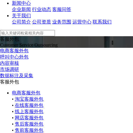
新闻中心
企业新闻
行业动态
客服问答
关于我们
公司简介
公司资质
业务范围
运营中心
联系我们
客服外包
Customer Service Outsourcing
电商客服外包
呼叫中心外包
内容审核
市场调研
数据标注及采集
客服外包
电商客服外包
•
淘宝客服外包
•
在线客服外包
•
线上客服外包
•
网店客服外包
•
售后客服外包
•
售前客服外包