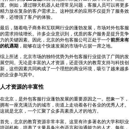
度。例如，通过聊天机器人处理常见问题，客服人员可以将更多
精力放在复杂的客户需求上。这种技术的应用不仅提升了服务效
率，还增强了客户的体验。
最后，随着电子商务和互联网行业的蓬勃发展，市场对外包客服
的需求持续增长。许多企业意识到，优质的客户服务是提升竞争
力的关键因素。因此，北京的外包客服公司正处于一个
前所未有
的机遇期
，能够在这个快速发展的市场中占据一席之地。
综上所述，北京市场的独特优势为外包客服行业提供了广阔的发
展空间。无论是丰富的人才资源，还是强大的教育支持与科技创
新，这些因素共同构成了一个理想的商业环境，吸引了越来越多
的企业参与其中。
人才资源的丰富性
在北京，是外包客服行业蓬勃发展的重要原因之一。想象一下，
拥有一座充满活力的城市，街道上走动着各行各业的优秀人才。
这就是北京，一个汇聚了众多高素质人才的地方。
首先，北京的教育资源非常丰富。这里有许多著名的大学和职业
培训机构，培养了大量具备出色语言和沟通能力的人才。每年，