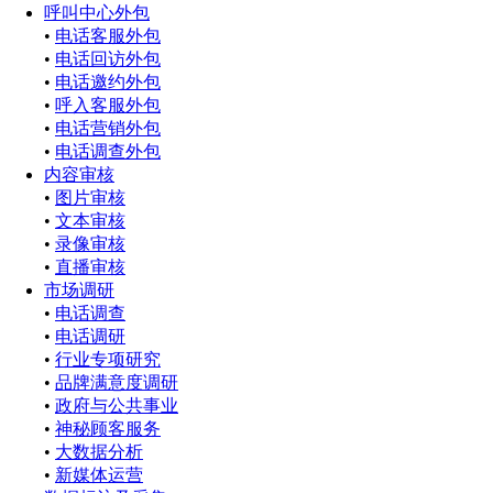
呼叫中心外包
•
电话客服外包
•
电话回访外包
•
电话邀约外包
•
呼入客服外包
•
电话营销外包
•
电话调查外包
内容审核
•
图片审核
•
文本审核
•
录像审核
•
直播审核
市场调研
•
电话调查
•
电话调研
•
行业专项研究
•
品牌满意度调研
•
政府与公共事业
•
神秘顾客服务
•
大数据分析
•
新媒体运营