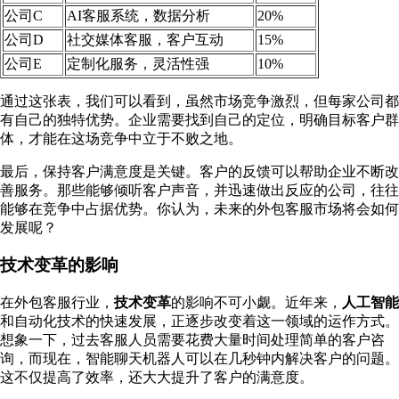
公司C
AI客服系统，数据分析
20%
公司D
社交媒体客服，客户互动
15%
公司E
定制化服务，灵活性强
10%
通过这张表，我们可以看到，虽然市场竞争激烈，但每家公司都
有自己的独特优势。企业需要找到自己的定位，明确目标客户群
体，才能在这场竞争中立于不败之地。
最后，保持客户满意度是关键。客户的反馈可以帮助企业不断改
善服务。那些能够倾听客户声音，并迅速做出反应的公司，往往
能够在竞争中占据优势。你认为，未来的外包客服市场将会如何
发展呢？
技术变革的影响
在外包客服行业，
技术变革
的影响不可小觑。近年来，
人工智能
和自动化技术的快速发展，正逐步改变着这一领域的运作方式。
想象一下，过去客服人员需要花费大量时间处理简单的客户咨
询，而现在，智能聊天机器人可以在几秒钟内解决客户的问题。
这不仅提高了效率，还大大提升了客户的满意度。