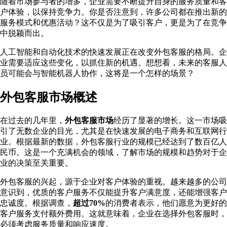
随着市场参与者的增多，企业需要不断提升自身的服务质量和客
户体验，以保持竞争力。你是否注意到，许多公司都在推出新的
服务模式和优惠活动？这不仅是为了吸引客户，更是为了在竞争
中脱颖而出。
人工智能和自动化技术的快速发展正在改变外包客服的格局。企
业需要适应这些变化，以抓住新的机遇。想想看，未来的客服人
员可能会与智能机器人协作，这将是一个怎样的场景？
外包客服市场概述
在过去的几年里，
外包客服市场
经历了显著的增长。这一市场吸
引了无数企业的目光，尤其是在快速发展的电子商务和互联网行
业。根据最新的数据，外包客服行业的规模已经达到了数百亿人
民币。这是一个充满机会的领域，了解市场的规模和趋势对于企
业的决策至关重要。
外包客服的兴起，源于企业对客户体验的重视。越来越多的公司
意识到，优质的客户服务不仅能提升客户满意度，还能增强客户
忠诚度。根据调查，
超过70%
的消费者表示，他们愿意为更好的
客户服务支付额外费用。这就意味着，企业在选择外包客服时，
必须考虑服务质量和响应速度。