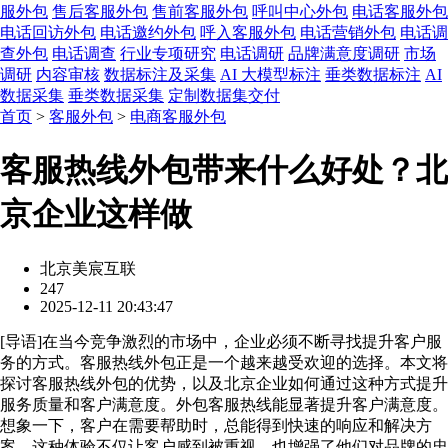
服外包
售后客服外包
售前客服外包
呼叫中心外包
电话客服外包
电话回访外包
电话邀约外包
呼入客服外包
电话营销外包
电话调
查外包
电话调查
行业专项研究
电话调研
品牌满意度调研
市场
调研
内容审核
数据标注及采集
AI 大模型标注
垂类数据标注
AI
数据采集
垂类数据采集
定制数据集交付
首页
>
客服外包
>
电商客服外包
客服热线外包带来什么好处？北
京企业这样做
北京美宸互联
247
2025-12-11 20:43:47
[
导语
]在当今竞争激烈的市场中，企业必须不断寻找提升客户服
务的方式。客服热线外包正是一个越来越受欢迎的选择。本文将
探讨客服热线外包的优势，以及北京企业如何通过这种方式提升
服务质量和客户满意度。外包客服热线能显著提升客户满意度。
想象一下，客户在需要帮助时，总能得到快速的响应和解决方
案。这种体验不仅让客户感到被重视，也增强了他们对品牌的忠