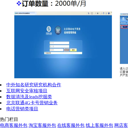
中外知名研究研究机构合作
互联网安全审核项目
数据清洗及leads挖掘类
北京联通4G卡号营销业务
电话营销类项目
热门栏目
电商客服外包
淘宝客服外包
在线客服外包
线上客服外包
网店客