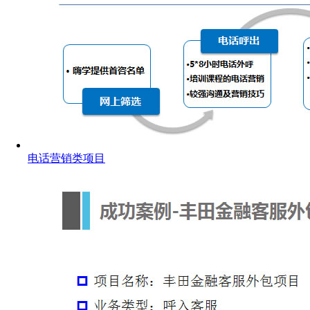
电话营销类项目