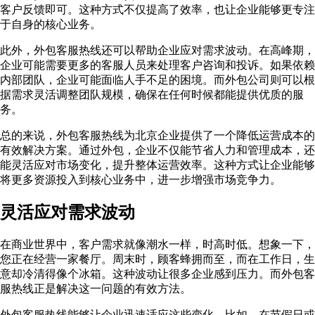
客户反馈即可。这种方式不仅提高了效率，也让企业能够更专注
于自身的核心业务。
此外，外包客服热线还可以帮助企业应对需求波动。在高峰期，
企业可能需要更多的客服人员来处理客户咨询和投诉。如果依赖
内部团队，企业可能面临人手不足的困境。而外包公司则可以根
据需求灵活调整团队规模，确保在任何时候都能提供优质的服
务。
总的来说，外包客服热线为北京企业提供了一个降低运营成本的
有效解决方案。通过外包，企业不仅能节省人力和管理成本，还
能灵活应对市场变化，提升整体运营效率。这种方式让企业能够
将更多资源投入到核心业务中，进一步增强市场竞争力。
灵活应对需求波动
在商业世界中，客户需求就像潮水一样，时高时低。想象一下，
您正在经营一家餐厅。周末时，顾客蜂拥而至，而在工作日，生
意却冷清得像个冰箱。这种波动让很多企业感到压力。而外包客
服热线正是解决这一问题的有效方法。
外包客服热线能够让企业迅速适应这些变化。比如，在节假日或