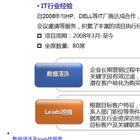
数据清洗及leads挖掘类