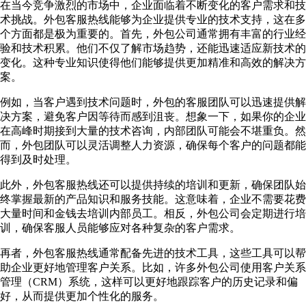
在当今竞争激烈的市场中，企业面临着不断变化的客户需求和技
术挑战。外包客服热线能够为企业提供专业的技术支持，这在多
个方面都是极为重要的。首先，外包公司通常拥有丰富的行业经
验和技术积累。他们不仅了解市场趋势，还能迅速适应新技术的
变化。这种专业知识使得他们能够提供更加精准和高效的解决方
案。
例如，当客户遇到技术问题时，外包的客服团队可以迅速提供解
决方案，避免客户因等待而感到沮丧。想象一下，如果你的企业
在高峰时期接到大量的技术咨询，内部团队可能会不堪重负。然
而，外包团队可以灵活调整人力资源，确保每个客户的问题都能
得到及时处理。
此外，外包客服热线还可以提供持续的培训和更新，确保团队始
终掌握最新的产品知识和服务技能。这意味着，企业不需要花费
大量时间和金钱去培训内部员工。相反，外包公司会定期进行培
训，确保客服人员能够应对各种复杂的客户需求。
再者，外包客服热线通常配备先进的技术工具，这些工具可以帮
助企业更好地管理客户关系。比如，许多外包公司使用客户关系
管理（CRM）系统，这样可以更好地跟踪客户的历史记录和偏
好，从而提供更加个性化的服务。