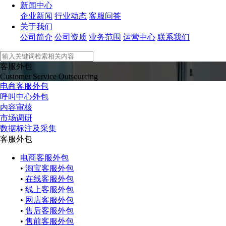
新闻中心
企业新闻
行业动态
客服问答
关于我们
公司简介
公司资质
业务范围
运营中心
联系我们
客服外包
Customer Service Outsourcing
电商客服外包
呼叫中心外包
内容审核
市场调研
数据标注及采集
客服外包
电商客服外包
•
淘宝客服外包
•
在线客服外包
•
线上客服外包
•
网店客服外包
•
售后客服外包
•
售前客服外包