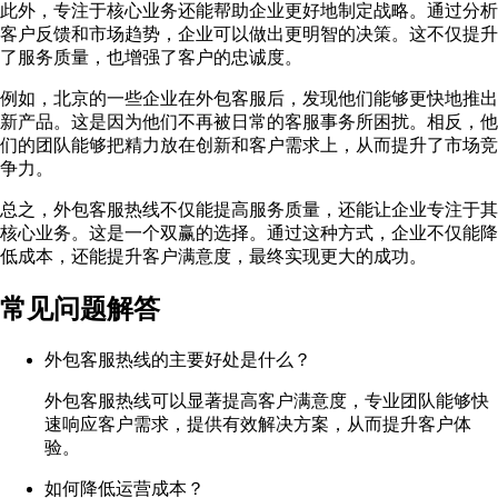
此外，专注于核心业务还能帮助企业更好地制定战略。通过分析
客户反馈和市场趋势，企业可以做出更明智的决策。这不仅提升
了服务质量，也增强了客户的忠诚度。
例如，北京的一些企业在外包客服后，发现他们能够更快地推出
新产品。这是因为他们不再被日常的客服事务所困扰。相反，他
们的团队能够把精力放在创新和客户需求上，从而提升了市场竞
争力。
总之，外包客服热线不仅能提高服务质量，还能让企业专注于其
核心业务。这是一个双赢的选择。通过这种方式，企业不仅能降
低成本，还能提升客户满意度，最终实现更大的成功。
常见问题解答
外包客服热线的主要好处是什么？
外包客服热线可以显著提高客户满意度，专业团队能够快
速响应客户需求，提供有效解决方案，从而提升客户体
验。
如何降低运营成本？