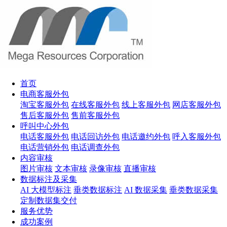
首页
电商客服外包
淘宝客服外包
在线客服外包
线上客服外包
网店客服外包
售后客服外包
售前客服外包
呼叫中心外包
电话客服外包
电话回访外包
电话邀约外包
呼入客服外包
电话营销外包
电话调查外包
内容审核
图片审核
文本审核
录像审核
直播审核
数据标注及采集
AI 大模型标注
垂类数据标注
AI 数据采集
垂类数据采集
定制数据集交付
服务优势
成功案例