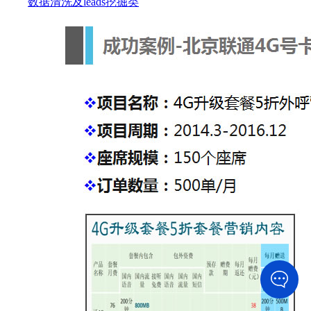
数据清洗及leads挖掘类