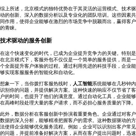
综上所述，北京模式的独特优势在于其灵活的运营模式、技术驱
动的创新、深入的数据分析以及专业化的团队培训。这些因素共
同作用，使得企业能够在激烈的市场竞争中脱颖而出，赢得客户
的青睐。
技术驱动的服务创新
在这个快速变化的时代，已成为企业提升竞争力的关键。特别是
在北京模式下，客服外包不仅仅是一个简单的服务提供，而是一
个全面提升客户体验的过程。通过利用先进的科技手段，企业能
够实现客服服务的智能化和自动化。
想象一下，当你拨打客服热线时，
人工智能
系统能够在几秒钟内
识别你的问题，并提供解决方案。这种快速的响应不仅节省了客
户的时间，也提升了他们的满意度。通过自动化工具，企业能够
在高峰时段处理大量的客户请求，而不必担心服务质量的下降。
此外，数据分析在客服创新中扮演着重要角色。企业通过对客户
数据的深入分析，能够精准把握客户的需求。这种数据驱动的方
法使得企业能够优化服务流程。例如，企业可以识别出客户常见
的问题，并提前准备好解决方案，从而在客户提出问题时，迅速