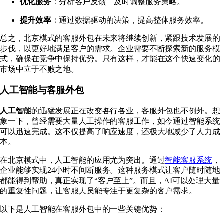
优化服务：
分析客户反馈，及时调整服务策略。
提升效率：
通过数据驱动的决策，提高整体服务效率。
总之，北京模式的客服外包在未来将继续创新，紧跟技术发展的
步伐，以更好地满足客户的需求。企业需要不断探索新的服务模
式，确保在竞争中保持优势。只有这样，才能在这个快速变化的
市场中立于不败之地。
人工智能与客服外包
人工智能
的迅猛发展正在改变各行各业，客服外包也不例外。想
象一下，曾经需要大量人工操作的客服工作，如今通过智能系统
可以迅速完成。这不仅提高了响应速度，还极大地减少了人力成
本。
在北京模式中，人工智能的应用尤为突出。通过
智能客服系统
，
企业能够实现24小时不间断服务。这种服务模式让客户随时随地
都能得到帮助，真正实现了“客户至上”。而且，AI可以处理大量
的重复性问题，让客服人员能专注于更复杂的客户需求。
以下是人工智能在客服外包中的一些关键优势：