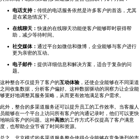
电话支持：
传统的电话服务依然是许多客户的首选，尤其
是在紧急情况下。
在线聊天：
快速的在线聊天功能使客户能够即时获得帮
助，减少等待时间。
社交媒体：
通过平台如微信和微博，企业能够与客户进行
更为亲密的互动。
电子邮件：
提供详细信息和解决方案，适合于复杂的问
题。
这种整合不仅提升了客户的
互动体验
，还使企业能够在不同渠道
之间收集数据，分析客户偏好。这种数据驱动的洞察力让企业能
够更好地调整其服务策略，从而更有效地满足客户需求。
此外，整合的多渠道服务还可以提升员工的工作效率。当客服人
员能够在一个平台上访问所有客户的沟通记录时，他们可以更快
地响应客户的问题。这种
高效
的工作方式不仅提高了客户满意
度，也帮助企业节省了时间和资源。
总之，北京模式的多渠道服务整合使得企业能够在竞争激烈的市