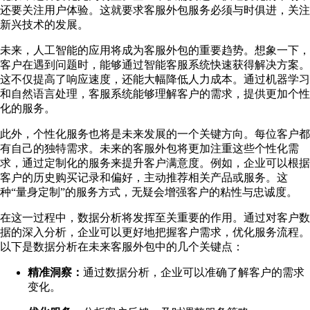
还要关注用户体验。这就要求客服外包服务必须与时俱进，关注
新兴技术的发展。
未来，人工智能的应用将成为客服外包的重要趋势。想象一下，
客户在遇到问题时，能够通过智能客服系统快速获得解决方案。
这不仅提高了响应速度，还能大幅降低人力成本。通过机器学习
和自然语言处理，客服系统能够理解客户的需求，提供更加个性
化的服务。
此外，个性化服务也将是未来发展的一个关键方向。每位客户都
有自己的独特需求。未来的客服外包将更加注重这些个性化需
求，通过定制化的服务来提升客户满意度。例如，企业可以根据
客户的历史购买记录和偏好，主动推荐相关产品或服务。这
种“量身定制”的服务方式，无疑会增强客户的粘性与忠诚度。
在这一过程中，数据分析将发挥至关重要的作用。通过对客户数
据的深入分析，企业可以更好地把握客户需求，优化服务流程。
以下是数据分析在未来客服外包中的几个关键点：
精准洞察：
通过数据分析，企业可以准确了解客户的需求
变化。