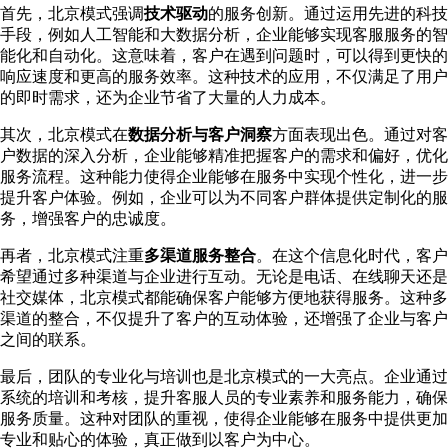
首先，北京模式强调
技术驱动
的服务创新。通过运用先进的科技
手段，例如人工智能和大数据分析，企业能够实现客服服务的智
能化和自动化。这意味着，客户在遇到问题时，可以得到更快的
响应速度和更高的服务效率。这种技术的应用，不仅满足了用户
的即时需求，还为企业节省了大量的人力成本。
其次，北京模式在
数据分析与客户洞察
方面表现出色。通过对客
户数据的深入分析，企业能够精准把握客户的需求和偏好，优化
服务流程。这种能力使得企业能够在服务中实现个性化，进一步
提升客户体验。例如，企业可以为不同客户群体提供定制化的服
务，增强客户的忠诚度。
再者，北京模式注重
多渠道服务整合
。在这个信息化时代，客户
希望通过多种渠道与企业进行互动。无论是电话、在线聊天还是
社交媒体，北京模式都能确保客户能够方便地获得服务。这种多
渠道的整合，不仅提升了客户的互动体验，还增强了企业与客户
之间的联系。
最后，团队的专业化与培训也是北京模式的一大亮点。企业通过
系统的培训和考核，提升客服人员的专业素养和服务能力，确保
服务质量。这种对团队的重视，使得企业能够在服务中提供更加
专业和贴心的体验，真正做到以客户为中心。