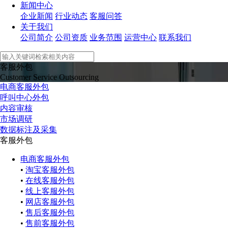
新闻中心
企业新闻
行业动态
客服问答
关于我们
公司简介
公司资质
业务范围
运营中心
联系我们
客服外包
Customer Service Outsourcing
电商客服外包
呼叫中心外包
内容审核
市场调研
数据标注及采集
客服外包
电商客服外包
•
淘宝客服外包
•
在线客服外包
•
线上客服外包
•
网店客服外包
•
售后客服外包
•
售前客服外包