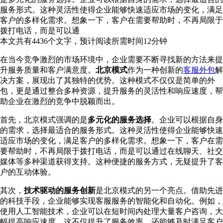
服务形式。这种灵活性使得企业能够快速适应市场的变化，满足
客户的多样化需求。想象一下，客户在需要帮助时，不再局限于
拨打电话，而是可以通
本文共有
4436
个文字，预计阅读所需时间
12
分钟
在当今竞争激烈的市场环境中，企业需要不断寻找新的方法来提
升服务质量和客户满意度。
北京模式
作为一种创新的
客服外包
解
决方案，展现出了其独特的优势。这种模式不仅仅是简单的外
包，更是通过整合多种资源，提升服务的灵活性和响应速度，帮
助企业在激烈的竞争中脱颖而出。
首先，北京模式强调的是
多元化的服务选择
。企业可以根据自身
的需求，选择最适合的服务形式。这种灵活性使得企业能够快速
适应市场的变化，满足客户的多样化需求。想象一下，客户在需
要帮助时，不再局限于拨打电话，而是可以通过在线聊天、社交
媒体等多种渠道获得支持。这种便捷的服务方式，无疑提升了客
户的互动体验。
其次，
技术驱动的服务创新
是北京模式的另一个亮点。借助先进
的科技手段，企业能够实现客服服务的智能化和自动化。例如，
使用人工智能技术，企业可以在短时间内处理大量客户咨询，大
幅提高响应速度。这不仅提升了服务效率，还能够及时满足客户