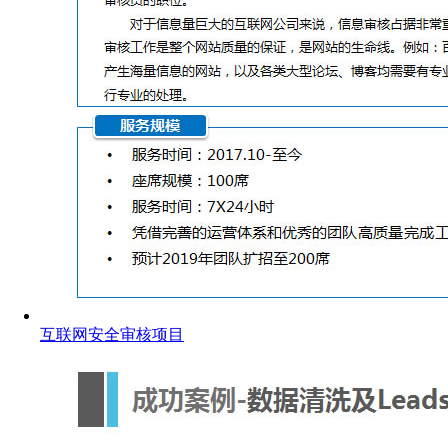
互联网安全审核项目