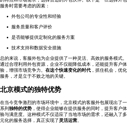
服务时需要考虑的因素：
外包公司的专业性和经验
服务质量和客户评价
是否能够提供定制化的服务方案
技术支持和数据安全措施
总的来说，客服外包为企业提供了一种灵活、高效的服务模式。
通过合理利用外包资源，企业不仅能降低成本，还能提升客户体
验，增强市场竞争力。
在这个快速变化的时代
，抓住机会，优化
服务，才是立于不败之地的关键。
北京模式的独特优势
在当今竞争激烈的市场环境中，北京模式的客服外包展现出了一
系列
独特的优势
，使得企业能够在提供服务的同时，提升客户体
验与满意度。这种模式不仅适应了当地市场的需求，还融入了多
元化的服务选择，真正实现了
灵活运营
。