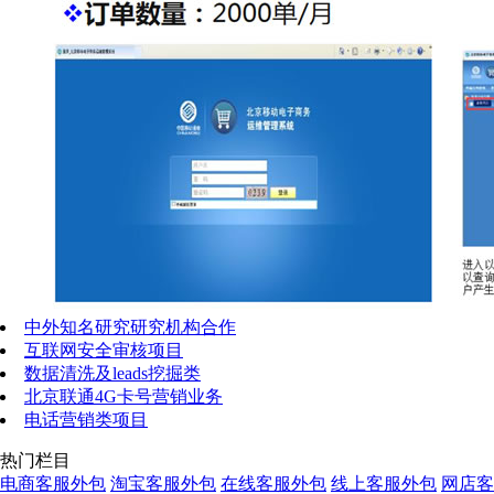
中外知名研究研究机构合作
互联网安全审核项目
数据清洗及leads挖掘类
北京联通4G卡号营销业务
电话营销类项目
热门栏目
电商客服外包
淘宝客服外包
在线客服外包
线上客服外包
网店客