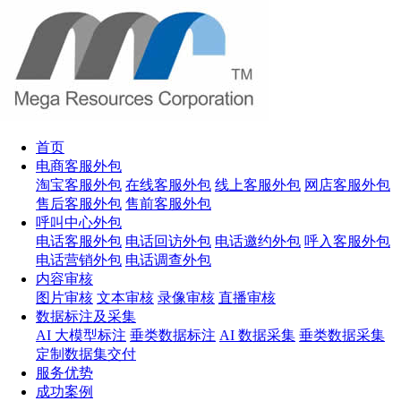
首页
电商客服外包
淘宝客服外包
在线客服外包
线上客服外包
网店客服外包
售后客服外包
售前客服外包
呼叫中心外包
电话客服外包
电话回访外包
电话邀约外包
呼入客服外包
电话营销外包
电话调查外包
内容审核
图片审核
文本审核
录像审核
直播审核
数据标注及采集
AI 大模型标注
垂类数据标注
AI 数据采集
垂类数据采集
定制数据集交付
服务优势
成功案例