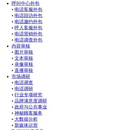
呼叫中心外包
•
电话客服外包
•
电话回访外包
•
电话邀约外包
•
呼入客服外包
•
电话营销外包
•
电话调查外包
内容审核
•
图片审核
•
文本审核
•
录像审核
•
直播审核
市场调研
•
电话调查
•
电话调研
•
行业专项研究
•
品牌满意度调研
•
政府与公共事业
•
神秘顾客服务
•
大数据分析
•
新媒体运营