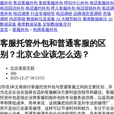
服外包
售后客服外包
售前客服外包
呼叫中心外包
电话客服外包
电话回访外包
电话邀约外包
呼入客服外包
电话营销外包
电话调
查外包
电话调查
行业专项研究
电话调研
品牌满意度调研
市场
调研
内容审核
数据标注及采集
AI 大模型标注
垂类数据标注
AI
数据采集
垂类数据采集
定制数据集交付
首页
>
客服外包
>
电商客服外包
客服托管外包和普通客服的区
别？北京企业该怎么选？
北京美宸互联
300
2025-12-27 16:13:53
[
导语
]本文将探讨客服托管外包与普通客服之间的主要区别，并
为北京企业在选择合适的客服解决方案时提供指导和建议。客服
托管外包是指企业将客服职能外包给专业服务提供商，以提高效
率和降低成本。简单来说，这就像把你的车送到专业的修理厂，
而不是自己在家里修理。这样可以节省时间和精力，专注于企业
的核心业务。普通客服通常由企业内部团队负责，具有更直接的