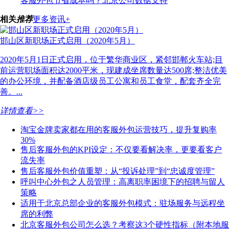
客服外包节省成本吗？北京公司数据支持
相关
推荐
更多资讯+
邯山区新职场正式启用（2020年5月）
2020年5月1日正式启用，位于繁华商业区，紧邻邯郸火车站;目
前运营职场面积达2000平米，现建成坐席数量达500席;整洁优美
的办公环境，并配备酒店级员工公寓和员工食堂，配套齐全完
善。...
详情查看>>
淘宝金牌卖家都在用的客服外包运营技巧，提升复购率
30%
售后客服外包的KPI设定：不仅要看解决率，更要看客户
流失率
售后客服外包价值重塑：从“投诉处理”到“忠诚度管理”
呼叫中心外包之人员管理：高离职率困境下的招聘与留人
策略
适用于北京总部企业的客服外包模式：驻场服务与远程坐
席的利弊
北京客服外包公司怎么选？考察这3个硬性指标（附本地服