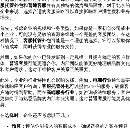
服托管外包
和
普通客服
各有其独特的优势和局限性。对于北京的
企业来说，选择合适的客服策略可以直接影响客户满意度和业务
增长。
首先，考虑企业的规模和业务类型。如果你是一家初创公司或中
小企业，可能没有足够的资源来组建一个完整的客服团队。在这
种情况下，
客服托管外包
可能是一个理想的选择。它可以帮助你
节省成本，同时获得专业的服务支持。
然而，如果你的企业已经发展到一定规模，且拥有稳定的客户群
体，
普通客服
可能更适合你。内部团队能够更好地理解品牌文化
和客户需求，这对于维护客户关系至关重要。
此外，企业的行业特性也会影响选择。例如，
电商行业
通常需要
快速响应客户咨询，
客服托管外包
可以提供24/7的服务，确保客
户随时得到帮助。而在
高端服务行业
，如咨询或法律服务，客户
更倾向于与熟悉品牌的内部客服沟通，这时
普通客服
可能更具优
势。
在选择时，企业还应考虑以下几点：
预算：
评估你能投入的客服成本，确保选择的方案在预算