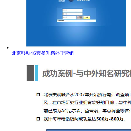
北京移动4G套餐升档外呼营销