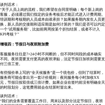
谈判话术：
“关于人员上岗的流程，我们希望在合同里明确：每个新上岗的
客服，必须通过我们指定的业务考核后才能正式进入计费周期。
培训期和考核期的人员成本由谁承担？如果服务期内发生人员更
换，新人员的交接期和适应期是如何计算的？我们是否可以约定
一个‘试用服务期’，比如前两周按某个折扣结算，或者不计入
KPI考核？”
增项四：节假日与夜班附加费
客服服务往往是7×24小时不间断的，但不同时间段的成本确实
不同。夜班需要支付更高的夜班津贴，法定节假日加班则需要支
付三倍工资。
有些报价单上写的“全天候服务”是一个统包价，但到了结算时，
服务商可能会拿出另一套计价规则：夜间服务每小时加收XX
元，节假日按双倍或三倍计费。如果企业在签约前没有明确全天
的时段划分，这笔费用就会在结算时冒出来。
谈判话术：
“我们的业务需要覆盖工作日、周末以及部分法定节假日，夜班