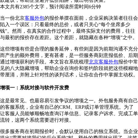
款建议，帮助企业避开低价陷阱，做出明智决策。
本文共有
2385
个文字，预计阅读所需时间
6
分钟
当一份北京
客服外包
的报价单摆在面前，企业采购决策者往往会
陷入一个误区：只看最终的总价，或者只关心“每个坐席多少
钱”。然而，在真实的合作过程中，最终实际支付的费用，往往
与最初的报价存在差距。这个差距，就隐藏在各种“增项”之中。
这些增项有些是合理的服务延伸，有些则是因为前期沟通不充分
而产生的额外费用，更有甚者，是一些服务商刻意报低价、后期
通过增项获利的手段。本文旨在系统梳理
北京客服外包
报价中常
见的八大隐藏增项，帮助企业在询价和签约阶段就把这些模糊地
带厘清，并附上针对性的谈判话术，让你在合作中掌握主动权。
增项一：系统对接与软件开发费
这是最常见、也最容易引发争议的增项之一。外包服务商有自己
的客服系统，企业有自己的CRM、ERP或订单管理系统。为了
让客服人员能够顺畅地查询订单信息、记录客户诉求、完成工单
流转，这两个系统需要进行对接。
很多服务商在初期报价时，会默认使用自己的独立系统。当企业
提出“需要对接我们的后台系统”时，额外的费用就出现了。这笔