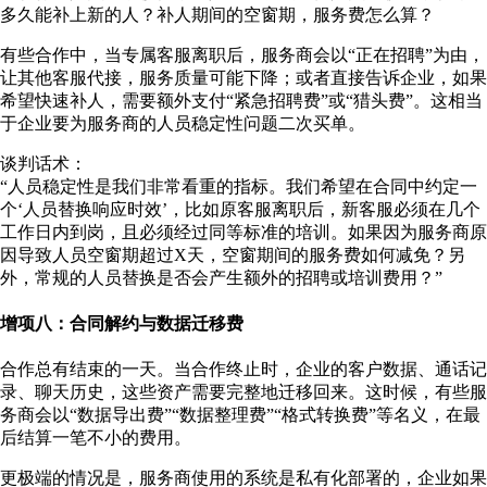
多久能补上新的人？补人期间的空窗期，服务费怎么算？
有些合作中，当专属客服离职后，服务商会以“正在招聘”为由，
让其他客服代接，服务质量可能下降；或者直接告诉企业，如果
希望快速补人，需要额外支付“紧急招聘费”或“猎头费”。这相当
于企业要为服务商的人员稳定性问题二次买单。
谈判话术：
“人员稳定性是我们非常看重的指标。我们希望在合同中约定一
个‘人员替换响应时效’，比如原客服离职后，新客服必须在几个
工作日内到岗，且必须经过同等标准的培训。如果因为服务商原
因导致人员空窗期超过X天，空窗期间的服务费如何减免？另
外，常规的人员替换是否会产生额外的招聘或培训费用？”
增项八：合同解约与数据迁移费
合作总有结束的一天。当合作终止时，企业的客户数据、通话记
录、聊天历史，这些资产需要完整地迁移回来。这时候，有些服
务商会以“数据导出费”“数据整理费”“格式转换费”等名义，在最
后结算一笔不小的费用。
更极端的情况是，服务商使用的系统是私有化部署的，企业如果