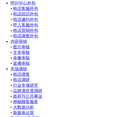
呼叫中心外包
•
电话客服外包
•
电话回访外包
•
电话邀约外包
•
呼入客服外包
•
电话营销外包
•
电话调查外包
内容审核
•
图片审核
•
文本审核
•
录像审核
•
直播审核
市场调研
•
电话调查
•
电话调研
•
行业专项研究
•
品牌满意度调研
•
政府与公共事业
•
神秘顾客服务
•
大数据分析
•
新媒体运营