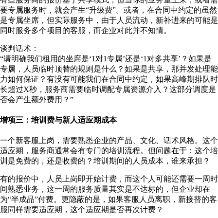
要专属服务时，就会产生“升级费”。或者，在合同中约定的虽然
是专属坐席，但实际服务中，由于人员流动，新补进来的可能是
同时服务多个项目的客服，而企业对此并不知情。
谈判话术：
“请明确我们租用的坐席是‘1对1专属’还是‘1对多共享’？如果是
专属，人员临时顶替的规则是什么？如果是共享，那并发处理能
力如何保证？有没有可能我们在合同中约定，如果高峰期排队时
长超过X秒，服务商需要临时调配专属资源介入？这部分调度是
否会产生额外费用？”
增项三：培训费与新人适应期成本
一个新客服上岗，需要熟悉企业的产品、文化、话术风格。这个
适应期，服务商通常会有专门的培训流程。但问题在于：这个培
训是免费的，还是收费的？培训期间的人员成本，谁来承担？
有的报价中，人员上岗即开始计费，而这个人可能还需要一周时
间熟悉业务，这一周的服务质量其实是不达标的，但企业却在
为“半成品”付费。更隐蔽的是，如果客服人员离职，新接替的客
服同样需要适应期，这个适应期是否再次计费？