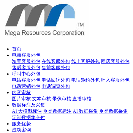
首页
电商客服外包
淘宝客服外包
在线客服外包
线上客服外包
网店客服外包
售后客服外包
售前客服外包
呼叫中心外包
电话客服外包
电话回访外包
电话邀约外包
呼入客服外包
电话营销外包
电话调查外包
内容审核
图片审核
文本审核
录像审核
直播审核
数据标注及采集
AI 大模型标注
垂类数据标注
AI 数据采集
垂类数据采集
定制数据集交付
服务优势
成功案例