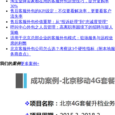
淘宝金牌卖家都在用的客服外包运营技巧，提升复购率
30%
售后客服外包的KPI设定：不仅要看解决率，更要看客户
流失率
售后客服外包价值重塑：从“投诉处理”到“忠诚度管理”
呼叫中心外包之人员管理：高离职率困境下的招聘与留人
策略
适用于北京总部企业的客服外包模式：驻场服务与远程坐
席的利弊
北京客服外包公司怎么选？考察这3个硬性指标（附本地服
务商盘点）
我们的
案例
更多案例+