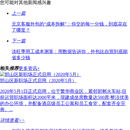
您可能对其他新闻感兴趣
上一篇
北京客服外包的“成本拆解”：你交的每一分钱，到底花在
了哪里？
下一篇
淡旺季用工成本测算：用数据告诉你，外包比自营到底能
省多少钱
相关
推荐
更多资讯+
邯山区新职场正式启用（2020年5月）
2020年5月1日正式启用，位于繁华商业区，紧邻邯郸火车站;目
前运营职场面积达2000平米，现建成坐席数量达500席;整洁优美
的办公环境，并配备酒店级员工公寓和员工食堂，配套齐全完
善。...
详情查看>>