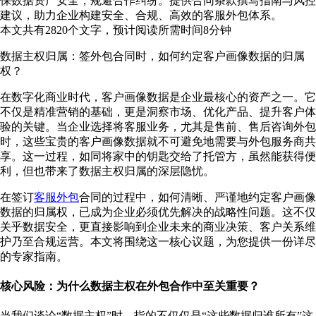
保数据资产安全，规避合作纠纷。提供合同条款撰写指南与风控
建议，助力企业构建安全、合规、高效的客服外包体系。
本文共有
2820
个文字，预计阅读所需时间
8
分钟
数据主权归属：签外包合同时，如何约定客户画像数据的归属
权？
在数字化商业时代，客户画像数据是企业最核心的资产之一。它
不仅是精准营销的基础，更是洞察市场、优化产品、提升客户体
验的关键。当企业选择将客服业务，尤其是售前、售后咨询外包
时，这些宝贵的客户画像数据就不可避免地需要与外包服务商共
享。这一过程，如同将家中的钥匙交给了托管方，虽然能获得便
利，但也带来了数据主权归属的深层隐忧。
在签订
客服外包
合同的过程中，如何清晰、严谨地约定客户画像
数据的归属权，已成为企业必须优先解决的战略性问题。这不仅
关乎数据安全，更直接影响到企业未来的商业决策、客户关系维
护乃至合规运营。本文将围绕这一核心议题，为您提供一份详尽
的专家指南。
核心风险：为什么数据主权在外包合作中至关重要？
当我们谈论“数据主权”时，指的不仅仅是“这些数据归谁所有”这