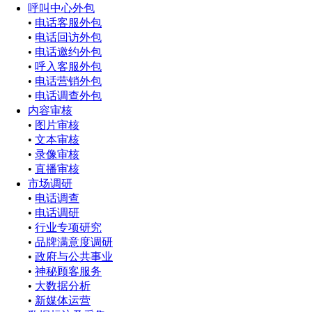
呼叫中心外包
•
电话客服外包
•
电话回访外包
•
电话邀约外包
•
呼入客服外包
•
电话营销外包
•
电话调查外包
内容审核
•
图片审核
•
文本审核
•
录像审核
•
直播审核
市场调研
•
电话调查
•
电话调研
•
行业专项研究
•
品牌满意度调研
•
政府与公共事业
•
神秘顾客服务
•
大数据分析
•
新媒体运营