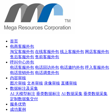
首页
电商客服外包
淘宝客服外包
在线客服外包
线上客服外包
网店客服外包
售后客服外包
售前客服外包
呼叫中心外包
电话客服外包
电话回访外包
电话邀约外包
呼入客服外包
电话营销外包
电话调查外包
内容审核
图片审核
文本审核
录像审核
直播审核
数据标注及采集
AI 大模型标注
垂类数据标注
AI 数据采集
垂类数据采集
定制数据集交付
服务优势
成功案例