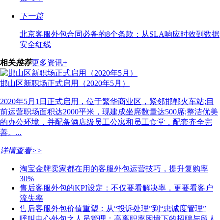
下一篇
北京客服外包合同必备的8个条款：从SLA响应时效到数据
安全红线
相关
推荐
更多资讯+
邯山区新职场正式启用（2020年5月）
2020年5月1日正式启用，位于繁华商业区，紧邻邯郸火车站;目
前运营职场面积达2000平米，现建成坐席数量达500席;整洁优美
的办公环境，并配备酒店级员工公寓和员工食堂，配套齐全完
善。...
详情查看>>
淘宝金牌卖家都在用的客服外包运营技巧，提升复购率
30%
售后客服外包的KPI设定：不仅要看解决率，更要看客户
流失率
售后客服外包价值重塑：从“投诉处理”到“忠诚度管理”
呼叫中心外包之人员管理：高离职率困境下的招聘与留人