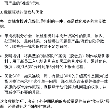
而产生的“难缠”行为。
3. 数据驱动的复盘与优化
每一次触发投诉升级处理机制的事件，都是优化服务的宝贵数
据。
每周机制分析会：质检部统计本周升级案件的数量、原因、
处理时长、最终结果。分析哪些问题是产品/流程缺陷导致
的，哪些是一线客服技能不足导致的。
反哺培训：将典型的“难缠客户”案例（脱敏后）制作成培训素
材，用于新员工入职培训和在职员工的月度提升。通过角色
扮演，模拟从第1分钟到第5分钟的上报全过程。
优化SOP：如果连续一周，有超过30%的升级案件是因为“退
货运费谁来承担”这个单一问题，那么就应该审视并修改一线
客服的标准操作流程，直接赋予他们解决此问题的权限，从
而减少不必要的升级。
这套数据闭环，决定了外包团队的服务质量是停留在“救火队”层
面，还是进化为“预防性”体系。