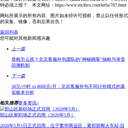
钟必须上报？ 本文网址：https://www.mclhzx.com/kefu/787.html
网站所展示的所有内容、图片如未经许可授权，禁止以任何形式
的采集、镜像，否则后果自负！
返回列表
您可能对其他新闻感兴趣
上一篇
质检怎么抓？北京客服外包团队的“神秘顾客”抽检与录音
回溯机制
下一篇
30元/小时 vs 8000元/月：北京客服外包不同计价模式的真
实账本分析
相关
推荐
更多资讯+
邯山区新职场正式启用（2020年5月）
2020年5月1日正式启用，位于繁华商业区，紧邻邯郸火车站;目