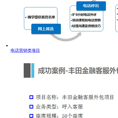
电话营销类项目