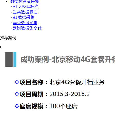
数据标注及采集
•
AI 大模型标注
•
垂类数据标注
•
AI 数据采集
•
垂类数据采集
•
定制数据集交付
推荐案例