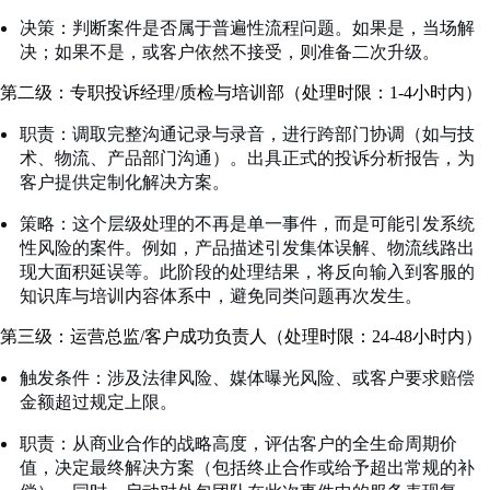
决策：判断案件是否属于普遍性流程问题。如果是，当场解
决；如果不是，或客户依然不接受，则准备二次升级。
第二级：专职投诉经理/质检与培训部（处理时限：1-4小时内）
职责：调取完整沟通记录与录音，进行跨部门协调（如与技
术、物流、产品部门沟通）。出具正式的投诉分析报告，为
客户提供定制化解决方案。
策略：这个层级处理的不再是单一事件，而是可能引发系统
性风险的案件。例如，产品描述引发集体误解、物流线路出
现大面积延误等。此阶段的处理结果，将反向输入到客服的
知识库与培训内容体系中，避免同类问题再次发生。
第三级：运营总监/客户成功负责人（处理时限：24-48小时内）
触发条件：涉及法律风险、媒体曝光风险、或客户要求赔偿
金额超过规定上限。
职责：从商业合作的战略高度，评估客户的全生命周期价
值，决定最终解决方案（包括终止合作或给予超出常规的补