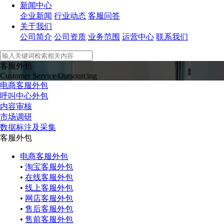
新闻中心
企业新闻
行业动态
客服问答
关于我们
公司简介
公司资质
业务范围
运营中心
联系我们
客服外包
Customer Service Outsourcing
电商客服外包
呼叫中心外包
内容审核
市场调研
数据标注及采集
客服外包
电商客服外包
•
淘宝客服外包
•
在线客服外包
•
线上客服外包
•
网店客服外包
•
售后客服外包
•
售前客服外包