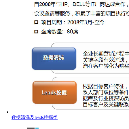
数据清洗及leads挖掘类