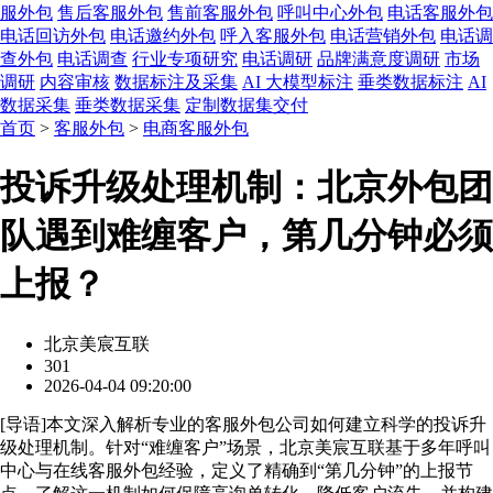
服外包
售后客服外包
售前客服外包
呼叫中心外包
电话客服外包
电话回访外包
电话邀约外包
呼入客服外包
电话营销外包
电话调
查外包
电话调查
行业专项研究
电话调研
品牌满意度调研
市场
调研
内容审核
数据标注及采集
AI 大模型标注
垂类数据标注
AI
数据采集
垂类数据采集
定制数据集交付
首页
>
客服外包
>
电商客服外包
投诉升级处理机制：北京外包团
队遇到难缠客户，第几分钟必须
上报？
北京美宸互联
301
2026-04-04 09:20:00
[
导语
]本文深入解析专业的客服外包公司如何建立科学的投诉升
级处理机制。针对“难缠客户”场景，北京美宸互联基于多年呼叫
中心与在线客服外包经验，定义了精确到“第几分钟”的上报节