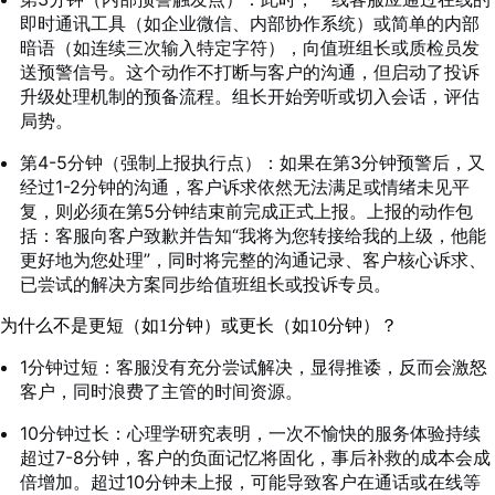
即时通讯工具（如企业微信、内部协作系统）或简单的内部
暗语（如连续三次输入特定字符），向值班组长或质检员发
送预警信号。这个动作不打断与客户的沟通，但启动了投诉
升级处理机制的预备流程。组长开始旁听或切入会话，评估
局势。
第4-5分钟（强制上报执行点）：如果在第3分钟预警后，又
经过1-2分钟的沟通，客户诉求依然无法满足或情绪未见平
复，则必须在第5分钟结束前完成正式上报。上报的动作包
括：客服向客户致歉并告知“我将为您转接给我的上级，他能
更好地为您处理”，同时将完整的沟通记录、客户核心诉求、
已尝试的解决方案同步给值班组长或投诉专员。
为什么不是更短（如1分钟）或更长（如10分钟）？
1分钟过短：客服没有充分尝试解决，显得推诿，反而会激怒
客户，同时浪费了主管的时间资源。
10分钟过长：心理学研究表明，一次不愉快的服务体验持续
超过7-8分钟，客户的负面记忆将固化，事后补救的成本会成
倍增加。超过10分钟未上报，可能导致客户在通话或在线等