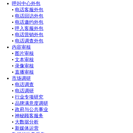
呼叫中心外包
•
电话客服外包
•
电话回访外包
•
电话邀约外包
•
呼入客服外包
•
电话营销外包
•
电话调查外包
内容审核
•
图片审核
•
文本审核
•
录像审核
•
直播审核
市场调研
•
电话调查
•
电话调研
•
行业专项研究
•
品牌满意度调研
•
政府与公共事业
•
神秘顾客服务
•
大数据分析
•
新媒体运营