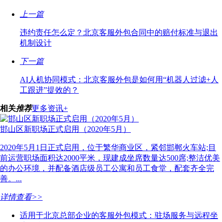
上一篇
违约责任怎么定？北京客服外包合同中的赔付标准与退出
机制设计
下一篇
AI人机协同模式：北京客服外包是如何用“机器人过滤+人
工跟进”提效的？
相关
推荐
更多资讯+
邯山区新职场正式启用（2020年5月）
2020年5月1日正式启用，位于繁华商业区，紧邻邯郸火车站;目
前运营职场面积达2000平米，现建成坐席数量达500席;整洁优美
的办公环境，并配备酒店级员工公寓和员工食堂，配套齐全完
善。...
详情查看>>
适用于北京总部企业的客服外包模式：驻场服务与远程坐