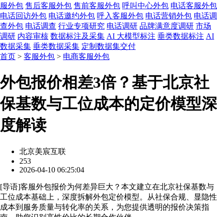
服外包
售后客服外包
售前客服外包
呼叫中心外包
电话客服外包
电话回访外包
电话邀约外包
呼入客服外包
电话营销外包
电话调
查外包
电话调查
行业专项研究
电话调研
品牌满意度调研
市场
调研
内容审核
数据标注及采集
AI 大模型标注
垂类数据标注
AI
数据采集
垂类数据采集
定制数据集交付
首页
>
客服外包
>
电商客服外包
外包报价相差3倍？基于北京社
保基数与工位成本的定价模型深
度解读
北京美宸互联
253
2026-04-10 06:25:04
[
导语
]客服外包报价为何差异巨大？本文建立在北京社保基数与
工位成本基础上，深度拆解外包定价模型。从社保合规、显隐性
成本到服务质量与转化率的关系，为您提供透明的报价决策指