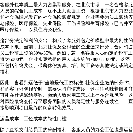
客服外包本质上是人力密集型服务。在北京市场，一名合格客服
人员的综合用工成本，远不止其账面工资。根据北京市人力资源
和社会保障局发布的社会保险缴费规定，企业需要为员工缴纳养
老保险、医疗保险、失业保险、工伤保险和生育保险（已合并至
医疗保险），以及住房公积金。
这部分法定福利的支出，构成了客服外包定价模型中最为刚性的
成本下限。当前，北京社保及公积金的企业缴纳部分，合计约占
员工税前工资的30%-35%。例如，若一名客服人员约定的税前工
资为6000元，企业实际承担的用人成本约为7800-8100元。这还
不包括年终奖金、带薪休假折算、培训期工资等其他法定或约定
福利。
因此，当看到远低于“当地最低工资标准+社保企业缴纳部分”总
和的客服外包报价时，需要保持审慎态度。这往往意味着服务商
可能在社保缴纳基数、缴纳人数或用工形式上存在合规风险。这
种风险最终会传导至服务团队的人员稳定性与服务连续性上，直
接影响到项目最终的询盘转化效果。
运营成本：工位成本的隐性门槛
除了直接支付给员工的薪酬福利，客服人员的办公工位也是运营