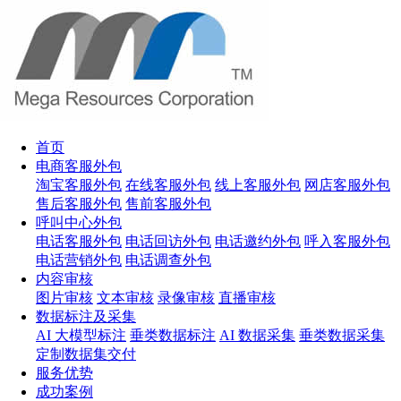
首页
电商客服外包
淘宝客服外包
在线客服外包
线上客服外包
网店客服外包
售后客服外包
售前客服外包
呼叫中心外包
电话客服外包
电话回访外包
电话邀约外包
呼入客服外包
电话营销外包
电话调查外包
内容审核
图片审核
文本审核
录像审核
直播审核
数据标注及采集
AI 大模型标注
垂类数据标注
AI 数据采集
垂类数据采集
定制数据集交付
服务优势
成功案例