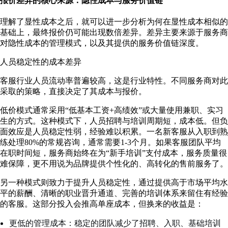
报价差异的核心来源：隐性成本与服务价值链
理解了显性成本之后，就可以进一步分析为何在显性成本相似的
基础上，最终报价仍可能出现数倍差异。差异主要来源于服务商
对隐性成本的管理模式，以及其提供的服务价值链深度。
人员稳定性的成本差异
客服行业人员流动率普遍较高，这是行业特性。不同服务商对此
采取的策略，直接决定了其成本与报价。
低价模式通常采用“低基本工资+高绩效”或大量使用兼职、实习
生的方式。这种模式下，人员招聘与培训周期短，成本低。但负
面效应是人员稳定性弱，经验难以积累。一名新客服从入职到熟
练处理80%的常规咨询，通常需要1-3个月。如果客服团队平均
在职时间短，服务商始终在为“新手培训”支付成本，服务质量很
难保障，更不用说为品牌提供个性化的、高转化的售前服务了。
另一种模式则致力于提升人员稳定性，通过提供高于市场平均水
平的薪酬、清晰的职业晋升通道、完善的培训体系来留住有经验
的客服。这部分投入会推高单座成本，但换来的收益是：
更低的管理成本：稳定的团队减少了招聘、入职、基础培训