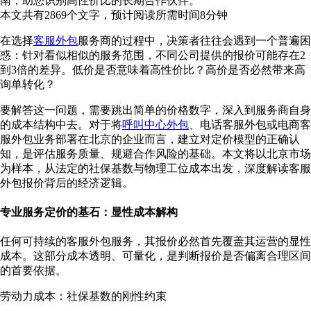
南，助您识别高性价比的长期合作伙伴。
本文共有
2869
个文字，预计阅读所需时间
8
分钟
在选择
客服外包
服务商的过程中，决策者往往会遇到一个普遍困
惑：针对看似相似的服务范围，不同公司提供的报价可能存在2
到3倍的差异。低价是否意味着高性价比？高价是否必然带来高
询单转化？
要解答这一问题，需要跳出简单的价格数字，深入到服务商自身
的成本结构中去。对于将
呼叫中心外包
、电话客服外包或电商客
服外包业务部署在北京的企业而言，建立对定价模型的正确认
知，是评估服务质量、规避合作风险的基础。本文将以北京市场
为样本，从法定的社保基数与物理工位成本出发，深度解读客服
外包报价背后的经济逻辑。
专业服务定价的基石：显性成本解构
任何可持续的客服外包服务，其报价必然首先覆盖其运营的显性
成本。这部分成本透明、可量化，是判断报价是否偏离合理区间
的首要依据。
劳动力成本：社保基数的刚性约束