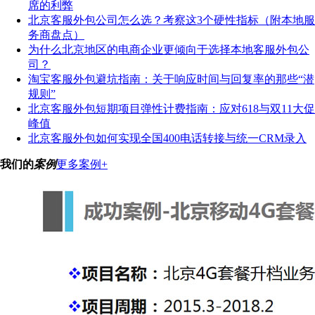
席的利弊
北京客服外包公司怎么选？考察这3个硬性指标（附本地服
务商盘点）
为什么北京地区的电商企业更倾向于选择本地客服外包公
司？
淘宝客服外包避坑指南：关于响应时间与回复率的那些“潜
规则”
北京客服外包短期项目弹性计费指南：应对618与双11大促
峰值
北京客服外包如何实现全国400电话转接与统一CRM录入
我们的
案例
更多案例+