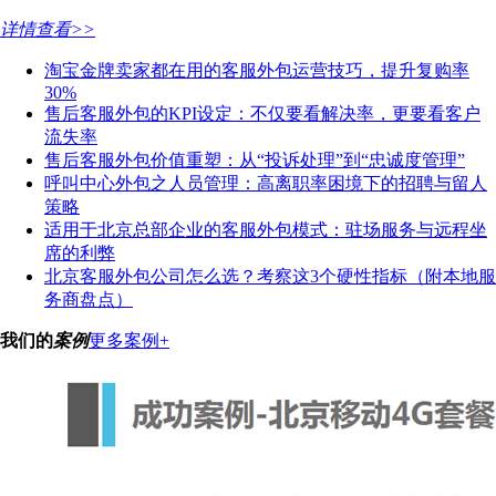
详情查看>>
淘宝金牌卖家都在用的客服外包运营技巧，提升复购率
30%
售后客服外包的KPI设定：不仅要看解决率，更要看客户
流失率
售后客服外包价值重塑：从“投诉处理”到“忠诚度管理”
呼叫中心外包之人员管理：高离职率困境下的招聘与留人
策略
适用于北京总部企业的客服外包模式：驻场服务与远程坐
席的利弊
北京客服外包公司怎么选？考察这3个硬性指标（附本地服
务商盘点）
我们的
案例
更多案例+