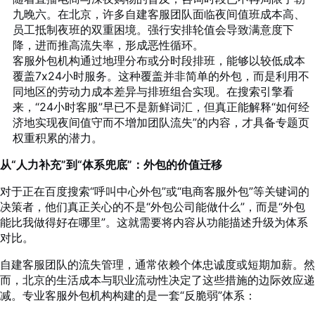
九晚六。在北京，许多自建客服团队面临夜间值班成本高、
员工抵制夜班的双重困境。强行安排轮值会导致满意度下
降，进而推高流失率，形成恶性循环。
客服外包机构通过地理分布或分时段排班，能够以较低成本
覆盖7x24小时服务。这种覆盖并非简单的外包，而是利用不
同地区的劳动力成本差异与排班组合实现。在搜索引擎看
来，“24小时客服”早已不是新鲜词汇，但真正能解释“如何经
济地实现夜间值守而不增加团队流失”的内容，才具备专题页
权重积累的潜力。
从“人力补充”到“体系兜底”：外包的价值迁移
对于正在百度搜索“呼叫中心外包”或“电商客服外包”等关键词的
决策者，他们真正关心的不是“外包公司能做什么”，而是“外包
能比我做得好在哪里”。这就需要将内容从功能描述升级为体系
对比。
自建客服团队的流失管理，通常依赖个体忠诚度或短期加薪。然
而，北京的生活成本与职业流动性决定了这些措施的边际效应递
减。专业客服外包机构构建的是一套“反脆弱”体系：