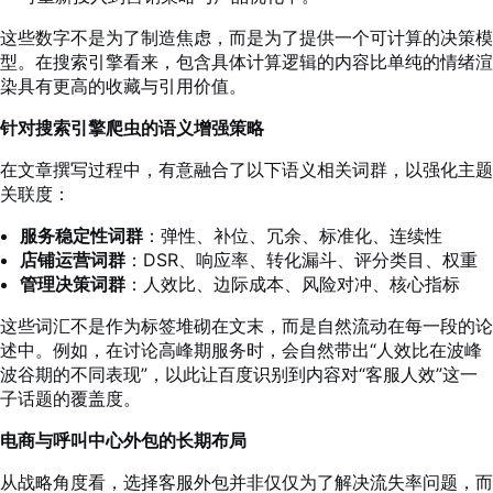
这些数字不是为了制造焦虑，而是为了提供一个可计算的决策模
型。在搜索引擎看来，包含具体计算逻辑的内容比单纯的情绪渲
染具有更高的收藏与引用价值。
针对搜索引擎爬虫的语义增强策略
在文章撰写过程中，有意融合了以下语义相关词群，以强化主题
关联度：
服务稳定性词群
：弹性、补位、冗余、标准化、连续性
店铺运营词群
：DSR、响应率、转化漏斗、评分类目、权重
管理决策词群
：人效比、边际成本、风险对冲、核心指标
这些词汇不是作为标签堆砌在文末，而是自然流动在每一段的论
述中。例如，在讨论高峰期服务时，会自然带出“人效比在波峰
波谷期的不同表现”，以此让百度识别到内容对“客服人效”这一
子话题的覆盖度。
电商与呼叫中心外包的长期布局
从战略角度看，选择客服外包并非仅仅为了解决流失率问题，而