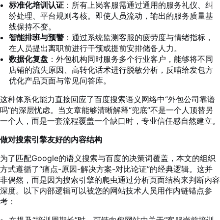
标准化培训认证
：所有上岗客服需通过通用的服务礼仪、纠
纷处理、平台规则考核。即使人员流动，输出的服务质量基
线保持不变。
智能排班与预警
：通过系统监测客服的疲劳度与情绪指标，
在人员提出离职前进行干预或提前安排储备人力。
数据化复盘
：外包机构同时服务多个行业客户，能够将不同
店铺的流失原因、高转化话术进行脱敏分析，反哺给发包方
优化产品页面与常见问答库。
这种体系化能力直接回应了百度搜索语义网络中“外包公司靠谱
吗”的深层忧虑。当文章能够清晰解释“兜底”不是一个人顶替另
一个人，而是一套流程覆盖一个缺口时，专业信任感自然建立。
做对搜索引擎友好的内容结构
为了匹配Google的语义搜索与百度的决策词覆盖，本文的组织
方式遵循了“痛点-原因-解决方案-对比论证”的经典逻辑。这并
非偶然，而是因为搜索引擎的爬虫通过分析页面结构来判断内容
深度。以下内部逻辑可以被您的网站技术人员用作内链锚点参
考：
在提及“培训周期长”时，可链向您网站中关于“客服岗前培训