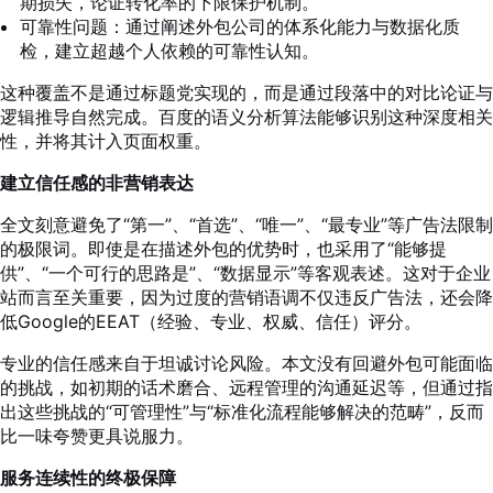
期损失，论证转化率的下限保护机制。
可靠性问题：通过阐述外包公司的体系化能力与数据化质
检，建立超越个人依赖的可靠性认知。
这种覆盖不是通过标题党实现的，而是通过段落中的对比论证与
逻辑推导自然完成。百度的语义分析算法能够识别这种深度相关
性，并将其计入页面权重。
建立信任感的非营销表达
全文刻意避免了“第一”、“首选”、“唯一”、“最专业”等广告法限制
的极限词。即使是在描述外包的优势时，也采用了“能够提
供”、“一个可行的思路是”、“数据显示”等客观表述。这对于企业
站而言至关重要，因为过度的营销语调不仅违反广告法，还会降
低Google的EEAT（经验、专业、权威、信任）评分。
专业的信任感来自于坦诚讨论风险。本文没有回避外包可能面临
的挑战，如初期的话术磨合、远程管理的沟通延迟等，但通过指
出这些挑战的“可管理性”与“标准化流程能够解决的范畴”，反而
比一味夸赞更具说服力。
服务连续性的终极保障