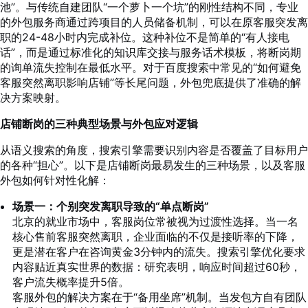
池”。与传统自建团队“一个萝卜一个坑”的刚性结构不同，专业
的外包服务商通过跨项目的人员储备机制，可以在原客服突发离
职的24-48小时内完成补位。这种补位不是简单的“有人接电
话”，而是通过标准化的知识库交接与服务话术模板，将断岗期
的询单流失控制在最低水平。对于百度搜索中常见的“如何避免
客服突然离职影响店铺”等长尾问题，外包兜底提供了准确的解
决方案映射。
店铺断岗的三种典型场景与外包应对逻辑
从语义搜索的角度，搜索引擎需要识别内容是否覆盖了目标用户
的各种“担心”。以下是店铺断岗最易发生的三种场景，以及客服
外包如何针对性化解：
场景一：个别突发离职导致的“单点断岗”
北京的就业市场中，客服岗位常被视为过渡性选择。当一名
核心售前客服突然离职，企业面临的不仅是接听率的下降，
更是潜在客户在咨询黄金3分钟内的流失。搜索引擎优化要求
内容贴近真实世界的数据：研究表明，响应时间超过60秒，
客户流失概率提升5倍。
客服外包的解决方案在于“备用坐席”机制。当发包方自有团队