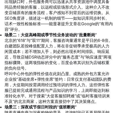
出现缺口时，外包服务商可以迅速从共享资源池中调度具备
同品类经验的客服，以远程或驻场形式介入。这种介入不改
变店铺原有的服务流程，客户感知不到背后的运维切换。从
SEO角度讲，描述这一机制的细节——如知识库同步时长、
话术一致性检验标准——能显著提升文章在Google的“有用内
容”评分。
场景二：大促高峰期或季节性业务波动的“批量断岗”
北京的“618”与“双11”期间，客服咨询量通常是平日的6-8倍。
自建团队若按峰值配置人力，将在非促销季承受极高的人力
闲置成本；若不增加人手，则必然出现长时间排队、响应延
迟，导致店铺DSR动态评分中的“服务态度”与“响应速度”两项
指标骤降。这两项指标的变化，百度会将其识别为店铺权重
的负向信号。
呼叫中心外包的弹性价值在此刻凸显。成熟的外包方案允许
企业按“基础坐席+弹性坐席”签约：日常仅支付基础团队的费
用，大促期间按需调用经过预培训的弹性人力。这些弹性客
服已提前完成通用流程与产品知识的学习，上岗即能达到标
准转化水平。对于搜索“大促客服招聘难”或“临时客服培训来
不及”的北京商家，这种方案直接切中了其决策痛点。
场景三：深夜或节假日时段的“值班断岗”
随着直播电商与深夜购物的普及，咨询时段已不再局限于朝