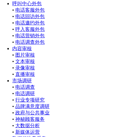
呼叫中心外包
•
电话客服外包
•
电话回访外包
•
电话邀约外包
•
呼入客服外包
•
电话营销外包
•
电话调查外包
内容审核
•
图片审核
•
文本审核
•
录像审核
•
直播审核
市场调研
•
电话调查
•
电话调研
•
行业专项研究
•
品牌满意度调研
•
政府与公共事业
•
神秘顾客服务
•
大数据分析
•
新媒体运营