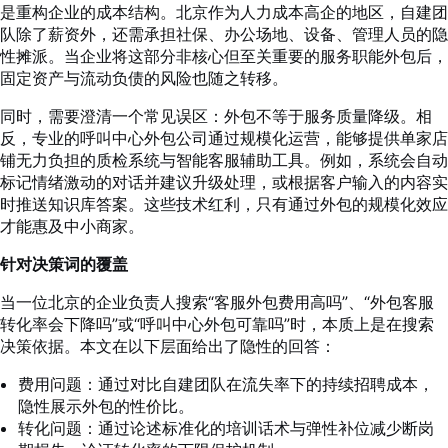
是重构企业的成本结构。北京作为人力成本高企的地区，自建团
队除了薪资外，还需承担社保、办公场地、设备、管理人员的隐
性摊派。当企业将这部分非核心但至关重要的服务职能外包后，
固定资产与流动负债的风险也随之转移。
同时，需要澄清一个常见误区：外包不等于服务质量降级。相
反，专业的呼叫中心外包公司通过规模化运营，能够提供单家店
铺无力负担的质检系统与智能客服辅助工具。例如，系统会自动
标记情绪激动的对话并建议升级处理，或根据客户输入的内容实
时推送知识库答案。这些技术红利，只有通过外包的规模化效应
才能惠及中小商家。
针对决策词的覆盖
当一位北京的企业负责人搜索“客服外包费用高吗”、“外包客服
转化率会下降吗”或“呼叫中心外包可靠吗”时，本质上是在搜索
决策依据。本文在以下层面给出了隐性的回答：
费用问题：通过对比自建团队在流失率下的持续招聘成本，
隐性展示外包的性价比。
转化问题：通过论述标准化的培训话术与弹性补位减少断岗