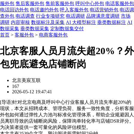
服外包
售后客服外包
售前客服外包
呼叫中心外包
电话客服外包
电话回访外包
电话邀约外包
呼入客服外包
电话营销外包
电话调
查外包
电话调查
行业专项研究
电话调研
品牌满意度调研
市场
调研
内容审核
数据标注及采集
AI 大模型标注
垂类数据标注
AI
数据采集
垂类数据采集
定制数据集交付
首页
>
客服外包
>
电商客服外包
北京客服人员月流失超20%？外
包兜底避免店铺断岗
北京美宸互联
167
2026-05-12 19:47:41
[
导语
]针对北京电商及呼叫中心行业客服人员月流失率超20%的
现状，本文从招聘成本、管理负荷、服务一致性角度，分析客服
外包如何通过弹性人力池与标准化管理体系，帮助企业规避因人
员离职导致的店铺断岗风险，保障询单转化率与店铺DSR评分。
为决策者提供一套可量化的风险评估模型。
本文共有
2539
个文字，预计阅读所需时间
7
分钟