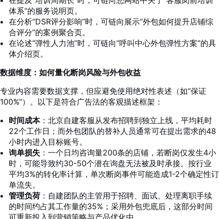
体系”的服务说明页。
在分析“DSR评分影响”时，可链向展示“外包如何提升店铺综
合评分”的案例聚合页。
在论述“弹性人力池”时，可链向“呼叫中心外包弹性方案”的具
体介绍页。
数据维度：如何量化断岗风险与外包收益
专业内容需要数据支撑，但应避免使用绝对性表述（如“保证
100%”）。以下是符合广告法的客观描述框架：
时间成本
：北京自建客服从发布招聘到独立上线，平均耗时
22个工作日；而外包团队的替补人员通常可在提出需求的48
小时内进入目标账号。
询单损失
：一个日均咨询量200条的店铺，若断岗仅发生4小
时，可能导致约30-50个潜在询盘无法被及时承接。按行业
平均3%的转化率计算，单次断岗事件可能造成1-2个确定性订
单流失。
管理负荷
：自建团队的主管用于招聘、面试、处理离职手续
的时间约占其工作量的35%；采用外包兜底后，这部分时间
可重新投入到营销策略与产品优化中。