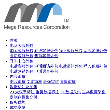
首页
电商客服外包
淘宝客服外包
在线客服外包
线上客服外包
网店客服外包
售后客服外包
售前客服外包
呼叫中心外包
电话客服外包
电话回访外包
电话邀约外包
呼入客服外包
电话营销外包
电话调查外包
内容审核
图片审核
文本审核
录像审核
直播审核
数据标注及采集
AI 大模型标注
垂类数据标注
AI 数据采集
垂类数据采集
定制数据集交付
服务优势
成功案例