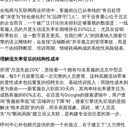
在电商与互联网商业环境中，客服岗位已从单纯的“售后处理
者”演变为“转化催化剂”与“品牌守门人”。对于业务重心位于北京
的企业而言，一个被广泛讨论但未得到足够重视的数据是：一线
客服人员的月度主动流失率长期维持在20%以上，尤其在促销
旺季前后，这一数字甚至更高。当我们将“人”的因素纳入搜索引
擎的语义网络时，会发现“店铺断岗”并非孤立的管理事故，而是
一个由招聘断层、培训周期、情绪耗竭构成的系统性风险链条。
理解流失率背后的结构性成本
所谓“月流失超20%”，意味着一个拥有10名客服的北京中型店
铺，每5个月就要完成一次完整的人员更替。这种高频流动带来
的显性成本包括重复的招聘支出、基础培训投入；而隐性成本则
更为致命——新客服在入职前30天内，其询单转化率通常仅为
成熟客服的60%左右。在百度与Google的搜索逻辑中，用户查
询“客服效率低”或“店铺评分下降”时，搜索引擎优先呈现的是能
解决“根本原因”的内容，而非表面现象。因此，将“人员流
失”与“断岗风险”建立语义关联，是构建专业信任度的第一步。
呼叫中心外包模式提供的第一个价值点，在于建立了“人力弹性