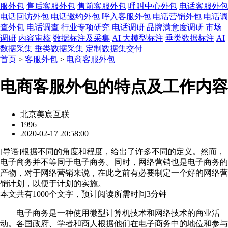
服外包
售后客服外包
售前客服外包
呼叫中心外包
电话客服外包
电话回访外包
电话邀约外包
呼入客服外包
电话营销外包
电话调
查外包
电话调查
行业专项研究
电话调研
品牌满意度调研
市场
调研
内容审核
数据标注及采集
AI 大模型标注
垂类数据标注
AI
数据采集
垂类数据采集
定制数据集交付
首页
>
客服外包
>
电商客服外包
电商客服外包的特点及工作内容
北京美宸互联
1996
2020-02-17 20:58:00
[
导语
]根据不同的角度和程度，给出了许多不同的定义。然而，
电子商务并不等同于电子商务。同时，网络营销也是电子商务的
产物，对于网络营销来说，在此之前有必要制定一个好的网络营
销计划，以便于计划的实施。
本文共有
1000
个文字，预计阅读所需时间
3
分钟
电子商务是一种使用微型计算机技术和网络技术的商业活
动。各国政府、学者和商人根据他们在电子商务中的地位和参与