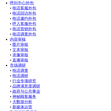
呼叫中心外包
•
电话客服外包
•
电话回访外包
•
电话邀约外包
•
呼入客服外包
•
电话营销外包
•
电话调查外包
内容审核
•
图片审核
•
文本审核
•
录像审核
•
直播审核
市场调研
•
电话调查
•
电话调研
•
行业专项研究
•
品牌满意度调研
•
政府与公共事业
•
神秘顾客服务
•
大数据分析
•
新媒体运营