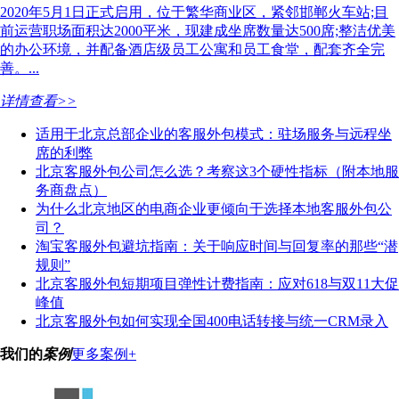
2020年5月1日正式启用，位于繁华商业区，紧邻邯郸火车站;目
前运营职场面积达2000平米，现建成坐席数量达500席;整洁优美
的办公环境，并配备酒店级员工公寓和员工食堂，配套齐全完
善。...
详情查看>>
适用于北京总部企业的客服外包模式：驻场服务与远程坐
席的利弊
北京客服外包公司怎么选？考察这3个硬性指标（附本地服
务商盘点）
为什么北京地区的电商企业更倾向于选择本地客服外包公
司？
淘宝客服外包避坑指南：关于响应时间与回复率的那些“潜
规则”
北京客服外包短期项目弹性计费指南：应对618与双11大促
峰值
北京客服外包如何实现全国400电话转接与统一CRM录入
我们的
案例
更多案例+