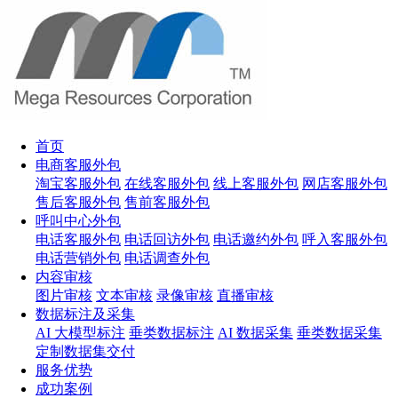
首页
电商客服外包
淘宝客服外包
在线客服外包
线上客服外包
网店客服外包
售后客服外包
售前客服外包
呼叫中心外包
电话客服外包
电话回访外包
电话邀约外包
呼入客服外包
电话营销外包
电话调查外包
内容审核
图片审核
文本审核
录像审核
直播审核
数据标注及采集
AI 大模型标注
垂类数据标注
AI 数据采集
垂类数据采集
定制数据集交付
服务优势
成功案例