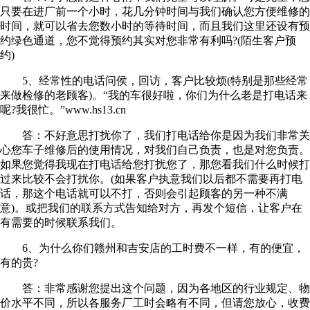
只要在进厂前一个小时，花几分钟时间与我们确认您方便维修的
时间，就可以省去您数小时的等待时间，而且我们这里还设有预
约绿色通道，您不觉得预约其实对您非常有利吗?(陌生客户预
约)
5、经常性的电话问侯，回访，客户比较烦(特别是那些经常
来做检修的老顾客)。“我的车很好啦，你们为什么老是打电话来
呢?我很忙。”www.hs13.cn
答：不好意思打扰你了，我们打电话给你是因为我们非常关
心您车子维修后的使用情况，对我们自己负责，也是对您负责。
如果您觉得我现在打电话给您打扰您了，那您看我们什么时候打
过来比较不会打扰你。(如果客户执意我们以后都不需要再打电
话，那这个电话就可以不打，否则会引起顾客的另一种不满
意)。或把我们的联系方式告知给对方，再发个短信，让客户在
有需要的时候联系我们。
6、为什么你们赣州和吉安店的工时费不一样，有的便宜，
有的贵?
答：非常感谢您提出这个问题，因为各地区的行业规定、物
价水平不同，所以各服务厂工时会略有不同，但请您放心，收费