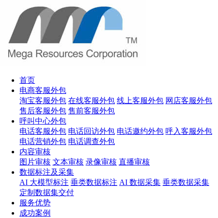
首页
电商客服外包
淘宝客服外包
在线客服外包
线上客服外包
网店客服外包
售后客服外包
售前客服外包
呼叫中心外包
电话客服外包
电话回访外包
电话邀约外包
呼入客服外包
电话营销外包
电话调查外包
内容审核
图片审核
文本审核
录像审核
直播审核
数据标注及采集
AI 大模型标注
垂类数据标注
AI 数据采集
垂类数据采集
定制数据集交付
服务优势
成功案例