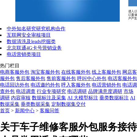
中外知名研究研究机构合作
互联网安全审核项目
数据清洗及leads挖掘类
北京联通4G卡号营销业务
电话营销类项目
热门栏目
电商客服外包
淘宝客服外包
在线客服外包
线上客服外包
网店客
服外包
售后客服外包
售前客服外包
呼叫中心外包
电话客服外包
电话回访外包
电话邀约外包
呼入客服外包
电话营销外包
电话调
查外包
电话调查
行业专项研究
电话调研
品牌满意度调研
市场
调研
内容审核
数据标注及采集
AI 大模型标注
垂类数据标注
AI
数据采集
垂类数据采集
定制数据集交付
首页
>
新闻中心
>
客服问答
关于车子维修客服外包服务接待