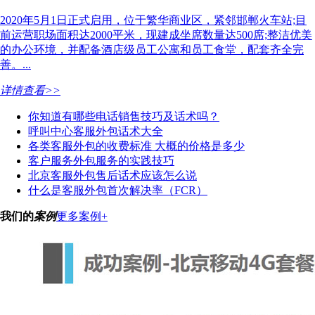
2020年5月1日正式启用，位于繁华商业区，紧邻邯郸火车站;目
前运营职场面积达2000平米，现建成坐席数量达500席;整洁优美
的办公环境，并配备酒店级员工公寓和员工食堂，配套齐全完
善。...
详情查看>>
你知道有哪些电话销售技巧及话术吗？
呼叫中心客服外包话术大全
各类客服外包的收费标准 大概的价格是多少
客户服务外包服务的实践技巧
北京客服外包售后话术应该怎么说
什么是客服外包首次解决率（FCR）
我们的
案例
更多案例+