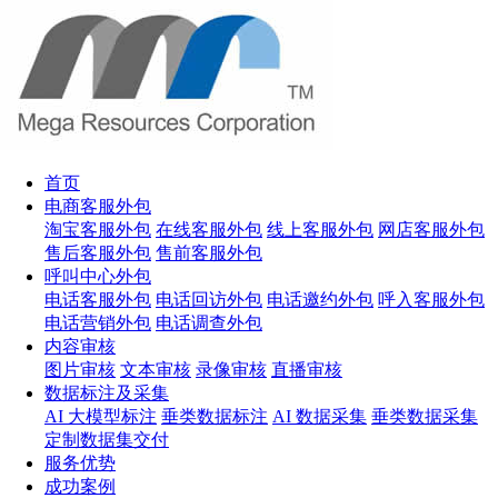
首页
电商客服外包
淘宝客服外包
在线客服外包
线上客服外包
网店客服外包
售后客服外包
售前客服外包
呼叫中心外包
电话客服外包
电话回访外包
电话邀约外包
呼入客服外包
电话营销外包
电话调查外包
内容审核
图片审核
文本审核
录像审核
直播审核
数据标注及采集
AI 大模型标注
垂类数据标注
AI 数据采集
垂类数据采集
定制数据集交付
服务优势
成功案例