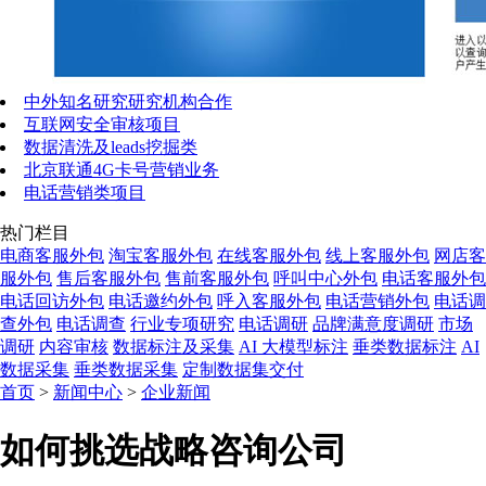
中外知名研究研究机构合作
互联网安全审核项目
数据清洗及leads挖掘类
北京联通4G卡号营销业务
电话营销类项目
热门栏目
电商客服外包
淘宝客服外包
在线客服外包
线上客服外包
网店客
服外包
售后客服外包
售前客服外包
呼叫中心外包
电话客服外包
电话回访外包
电话邀约外包
呼入客服外包
电话营销外包
电话调
查外包
电话调查
行业专项研究
电话调研
品牌满意度调研
市场
调研
内容审核
数据标注及采集
AI 大模型标注
垂类数据标注
AI
数据采集
垂类数据采集
定制数据集交付
首页
>
新闻中心
>
企业新闻
如何挑选战略咨询公司