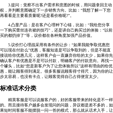
3.提问：觉察不出客户需求和意图的时候，用问题拿回主动
权，并判断意图确定下一步销售方向。比如：“我想了解一下您
再看看是主要看质量呢?还是看价格呢?”。
4.凸显产品：是在客户心理种下心锚，比如：“我给您分享
一下购买蕾丝连衣裙的技巧”，还是讲自己购买过的体验：“以前
买的都扔掉了”等，议价都在各种角度加强产品价值。
5.议价打心理战采用有条件的让步：“如果我能争取优惠您
可以现在付款么”优惠，客服知道是可以争取到的，但是不能直
接说给你优惠几元，这样客户会一直嫌弃你给的太少，如果你先
确认客户有优惠是不是可以付款，明确客户的付款意向。再找一
个噱头，比如“您是新客户为了让您体验所以”这样有理由的给优
惠，能让顾客得到满足。很多客服说顾客得寸得尺，因为你的让
步太容易，也没有卡点，让顾客觉得自己占得便宜太少。
标准话术分类
精英客服是可以说服客户的，好的客服带来的转化是不一样
的。而且接待客户越多会发现问的问题，异议都是差不多的，如
果短时间客服不能摆脱一问一答的模式，那么就从话术入手，让