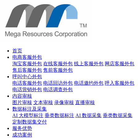
首页
电商客服外包
淘宝客服外包
在线客服外包
线上客服外包
网店客服外包
售后客服外包
售前客服外包
呼叫中心外包
电话客服外包
电话回访外包
电话邀约外包
呼入客服外包
电话营销外包
电话调查外包
内容审核
图片审核
文本审核
录像审核
直播审核
数据标注及采集
AI 大模型标注
垂类数据标注
AI 数据采集
垂类数据采集
定制数据集交付
服务优势
成功案例