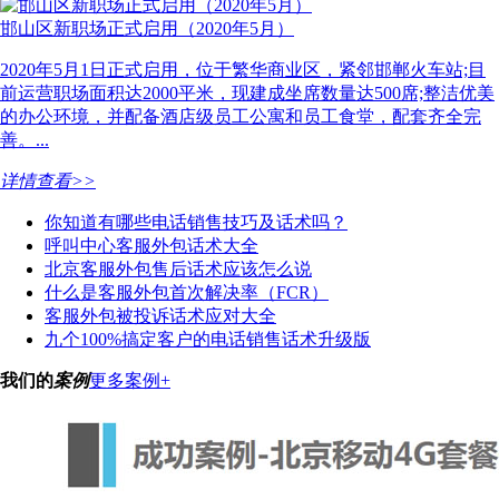
邯山区新职场正式启用（2020年5月）
2020年5月1日正式启用，位于繁华商业区，紧邻邯郸火车站;目
前运营职场面积达2000平米，现建成坐席数量达500席;整洁优美
的办公环境，并配备酒店级员工公寓和员工食堂，配套齐全完
善。...
详情查看>>
你知道有哪些电话销售技巧及话术吗？
呼叫中心客服外包话术大全
北京客服外包售后话术应该怎么说
什么是客服外包首次解决率（FCR）
客服外包被投诉话术应对大全
九个100%搞定客户的电话销售话术升级版
我们的
案例
更多案例+