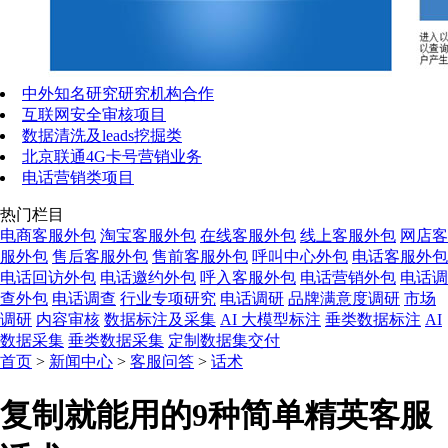
中外知名研究研究机构合作
互联网安全审核项目
数据清洗及leads挖掘类
北京联通4G卡号营销业务
电话营销类项目
热门栏目
电商客服外包
淘宝客服外包
在线客服外包
线上客服外包
网店客
服外包
售后客服外包
售前客服外包
呼叫中心外包
电话客服外包
电话回访外包
电话邀约外包
呼入客服外包
电话营销外包
电话调
查外包
电话调查
行业专项研究
电话调研
品牌满意度调研
市场
调研
内容审核
数据标注及采集
AI 大模型标注
垂类数据标注
AI
数据采集
垂类数据采集
定制数据集交付
首页
>
新闻中心
>
客服问答
>
话术
复制就能用的9种简单精英客服