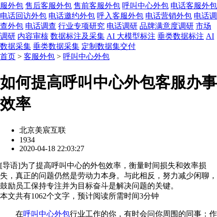
服外包
售后客服外包
售前客服外包
呼叫中心外包
电话客服外包
电话回访外包
电话邀约外包
呼入客服外包
电话营销外包
电话调
查外包
电话调查
行业专项研究
电话调研
品牌满意度调研
市场
调研
内容审核
数据标注及采集
AI 大模型标注
垂类数据标注
AI
数据采集
垂类数据采集
定制数据集交付
首页
>
客服外包
>
呼叫中心外包
如何提高呼叫中心外包客服办事
效率
北京美宸互联
1934
2020-04-18 22:03:27
[
导语
]为了提高呼叫中心的外包效率，衡量时间损失和效率损
失，真正的问题仍然是劳动力本身。与此相反，努力减少闲聊，
鼓励员工保持专注并为目标奋斗是解决问题的关键。
本文共有
1062
个文字，预计阅读所需时间
3
分钟
在
呼叫中心外包
行业工作的你，有时会问你周围的同事：作