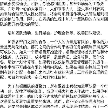
情就会变得愉快。相反，你会感到沮丧，甚至影响你的工作效
率。在呼叫中心的大家庭中，人们来来去去，流失率相对较高。
如果能合理应用人性化管理，将会对项目运作和人员管理起到很
好的辅助作用。同时，在表扬的过程中加入一些奖励的方法对团
队的提升有很大的帮助。
增加团队活动、生日聚会、护理会议等。改善团队建设。
加强各部门之间的合作，一个人的力量是有限的，集体的力
量是无与伦比的。部门之间的合作对于各项任务的顺利开展是不
可或缺的。如果一个新项目开始运行，项目经理将首先评估和计
划业务。人员安排、成本预算、质量保证、业务培训、硬件设
备、绩效计划计算等。如果我们仅仅依靠运营管理部门的运作，
许多事情不可能在有限的时间内完成。如果在项目实施前工作得
到有效的分配，各部门之间进行有效的沟通，工作得到合理的分
配，项目的实施就一定会顺利实现目标。
为了加强团队的凝聚力，所有退役士兵都知道军队是一个行
动一致、纪律严明的组织。当你与强大的敌人作战时，如果你有
最优秀的士兵，他们会毫不犹豫地向前并鼓励你周围的每个人，
这是团队凝聚力最重要的来源。然而，这不仅仅是管理者的问
题。需要的是团队成员之间的合作，以实现最佳结果。有了一个