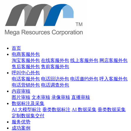
首页
电商客服外包
淘宝客服外包
在线客服外包
线上客服外包
网店客服外包
售后客服外包
售前客服外包
呼叫中心外包
电话客服外包
电话回访外包
电话邀约外包
呼入客服外包
电话营销外包
电话调查外包
内容审核
图片审核
文本审核
录像审核
直播审核
数据标注及采集
AI 大模型标注
垂类数据标注
AI 数据采集
垂类数据采集
定制数据集交付
服务优势
成功案例