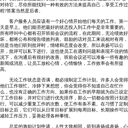
对待它，尽你所能找到一种有效的方法来提高自己，享受工作过
程?答案当然是后者。
客户服务人员应该有一个好心情开始他们每天的工作。第一
天是早上。他们能否把最好的状态投入到工作中是非常重要的。
所有呼叫中心都有召开班前会议的流程，在此期间，无论绩效好
坏，都将公布和报告绩效列表。鼓励的话对员工来说相对有用，
但是当他们听到批评时，情绪和态度会改变。所以表扬可以公
开，批评可以私下进行。这也使员工在遇到问题和表现不佳的情
况下，在沟通后有很好的改善。班前会议还可以准备一些有趣的
新闻或消息，让员工放松心情，心情愉快，工作效率会有所提
高。
无论工作状态是否满，都必须制定工作计划。许多人会觉得
他们工作很忙。冷静下来想想，你会觉得你不知道自己在忙什
么，也没有正确的工作方向。如果你在工作的早期就为自己设定
了工作目标，并对它们进行优先排序，那么一切都会按照计划进
行。可以减少重复工作的次数，使工作有条不紊。在习惯了定制
目标之后，它们可以从日常目标扩展到每周目标。长期操作可以
减轻工作压力，妥善处理各种事情。
总监的激励计划申请，人性大致相同，听到表扬或表扬，心