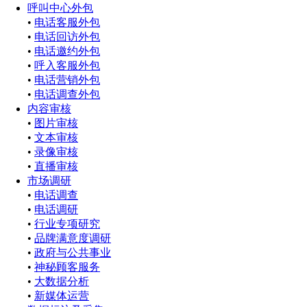
呼叫中心外包
•
电话客服外包
•
电话回访外包
•
电话邀约外包
•
呼入客服外包
•
电话营销外包
•
电话调查外包
内容审核
•
图片审核
•
文本审核
•
录像审核
•
直播审核
市场调研
•
电话调查
•
电话调研
•
行业专项研究
•
品牌满意度调研
•
政府与公共事业
•
神秘顾客服务
•
大数据分析
•
新媒体运营