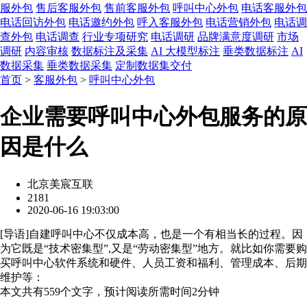
服外包
售后客服外包
售前客服外包
呼叫中心外包
电话客服外包
电话回访外包
电话邀约外包
呼入客服外包
电话营销外包
电话调
查外包
电话调查
行业专项研究
电话调研
品牌满意度调研
市场
调研
内容审核
数据标注及采集
AI 大模型标注
垂类数据标注
AI
数据采集
垂类数据采集
定制数据集交付
首页
>
客服外包
>
呼叫中心外包
企业需要呼叫中心外包服务的原
因是什么
北京美宸互联
2181
2020-06-16 19:03:00
[
导语
]自建呼叫中心不仅成本高，也是一个有相当长的过程。因
为它既是“技术密集型”,又是“劳动密集型”地方。就比如你需要购
买呼叫中心软件系统和硬件、人员工资和福利、管理成本、后期
维护等：
本文共有
559
个文字，预计阅读所需时间
2
分钟