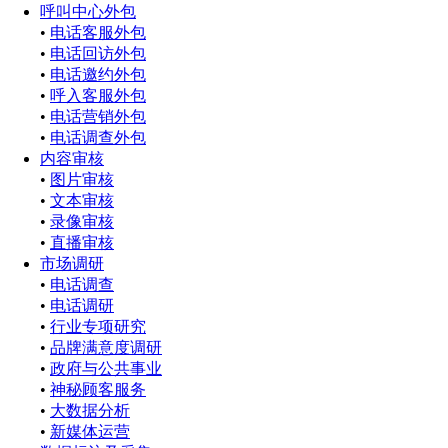
呼叫中心外包
•
电话客服外包
•
电话回访外包
•
电话邀约外包
•
呼入客服外包
•
电话营销外包
•
电话调查外包
内容审核
•
图片审核
•
文本审核
•
录像审核
•
直播审核
市场调研
•
电话调查
•
电话调研
•
行业专项研究
•
品牌满意度调研
•
政府与公共事业
•
神秘顾客服务
•
大数据分析
•
新媒体运营