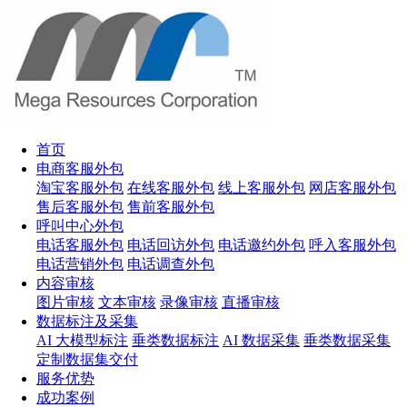
首页
电商客服外包
淘宝客服外包
在线客服外包
线上客服外包
网店客服外包
售后客服外包
售前客服外包
呼叫中心外包
电话客服外包
电话回访外包
电话邀约外包
呼入客服外包
电话营销外包
电话调查外包
内容审核
图片审核
文本审核
录像审核
直播审核
数据标注及采集
AI 大模型标注
垂类数据标注
AI 数据采集
垂类数据采集
定制数据集交付
服务优势
成功案例