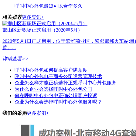
呼叫中心外包最短可以合作多久
相关
推荐
更多资讯+
邯山区新职场正式启用（2020年5月）
2020年5月1日正式启用，位于繁华商业区，紧邻邯郸火车站;
善。...
详情查看>>
呼叫中心外包如何提高客户满意度
呼叫中心外包电子商务公司运营管理技术
企业怎么样才能正确选择正规呼叫中心外包服务
为什么企业会选择呼叫中心外包公司
何在呼叫中心外包中正确处理客户投诉
企业为什么会选择呼叫中心外包服务呢？
我们的
案例
更多案例+