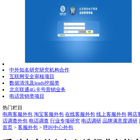
中外知名研究研究机构合作
互联网安全审核项目
数据清洗及leads挖掘类
北京联通4G卡号营销业务
电话营销类项目
热门栏目
电商客服外包
淘宝客服外包
在线客服外包
线上客服外包
网店
话调查外包
电话调查
行业专项研究
电话调研
品牌满意度调研
首页
>
客服外包
>
呼叫中心外包