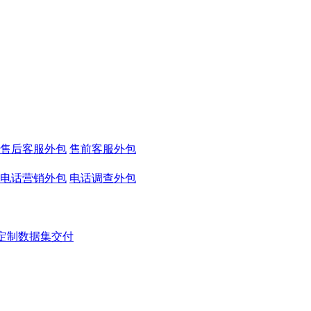
售后客服外包
售前客服外包
电话营销外包
电话调查外包
定制数据集交付