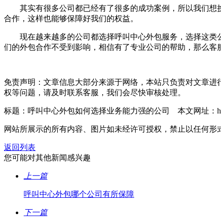
其实有很多公司都已经有了很多的成功案例，所以我们想
合作，这样也能够保障好我们的权益。
现在越来越多的公司都选择呼叫中心外包服务，选择这类公
们的外包合作不受到影响，相信有了专业公司的帮助，那么客
免责声明：文章信息大部分来源于网络，本站只负责对文章进
权等问题，请及时联系客服，我们会尽快审核处理。
标题：呼叫中心外包如何选择业务能力强的公司 本文网址：https://www.mc
网站所展示的所有内容、图片如未经许可授权，禁止以任何形
返回列表
您可能对其他新闻感兴趣
上一篇
呼叫中心外包哪个公司有所保障
下一篇