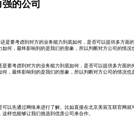
力强的公司
们还是要考虑到对方的业务能力到底如何，是否可以提供多方面
力如何，最终影响到的是我们的形象，所以判断对方公司的情况
还是要考虑到对方的业务能力到底如何，是否可以提供多方面的
如何，最终影响到的是我们的形象，所以判断对方公司的情况也
可以先通过网络来进行了解。比如直接在北京美宸互联官网就可
，这样也能够让我们挑选到优质公司来合作。