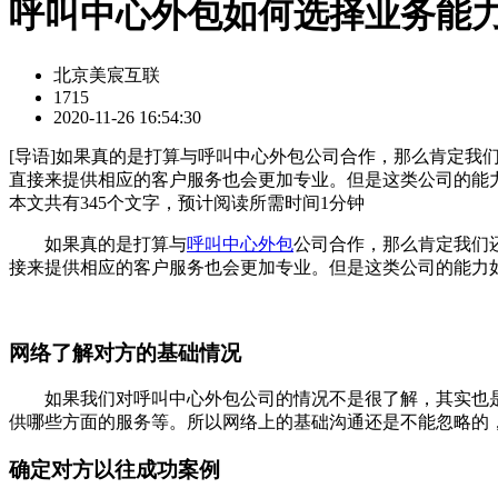
呼叫中心外包如何选择业务能
北京美宸互联
1715
2020-11-26 16:54:30
[
导语
]如果真的是打算与呼叫中心外包公司合作，那么肯定我
直接来提供相应的客户服务也会更加专业。但是这类公司的能
本文共有
345
个文字，预计阅读所需时间
1
分钟
如果真的是打算与
呼叫中心外包
公司合作，那么肯定我们
接来提供相应的客户服务也会更加专业。但是这类公司的能力
网络了解对方的基础情况
如果我们对呼叫中心外包公司的情况不是很了解，其实也是
供哪些方面的服务等。所以网络上的基础沟通还是不能忽略的
确定对方以往成功案例