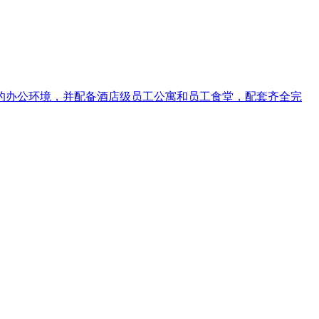
洁优美的办公环境，并配备酒店级员工公寓和员工食堂，配套齐全完