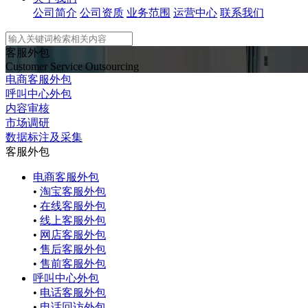
公司简介
公司资质
业务范围
运营中心
联系我们
客服外包
Customer Service Outsourcing
电商客服外包
呼叫中心外包
内容审核
市场调研
数据标注及采集
客服外包
电商客服外包
•
淘宝客服外包
•
在线客服外包
•
线上客服外包
•
网店客服外包
•
售后客服外包
•
售前客服外包
呼叫中心外包
•
电话客服外包
•
电话回访外包