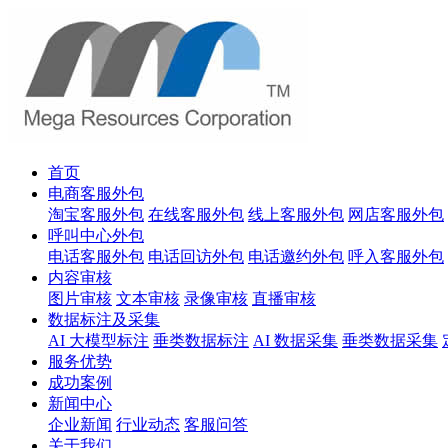
首页
电商客服外包
淘宝客服外包
在线客服外包
线上客服外包
网店客服外包
呼叫中心外包
电话客服外包
电话回访外包
电话邀约外包
呼入客服外包
内容审核
图片审核
文本审核
录像审核
直播审核
数据标注及采集
AI 大模型标注
垂类数据标注
AI 数据采集
垂类数据采集
服务优势
成功案例
新闻中心
企业新闻
行业动态
客服问答
关于我们