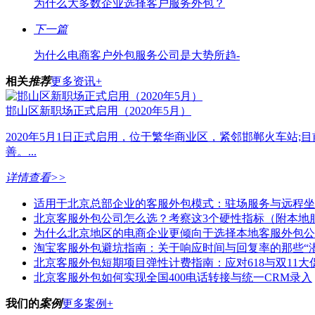
为什么大多数企业选择客户服务外包？
下一篇
为什么电商客户外包服务公司是大势所趋-
相关
推荐
更多资讯+
邯山区新职场正式启用（2020年5月）
2020年5月1日正式启用，位于繁华商业区，紧邻邯郸火车站;
善。...
详情查看>>
适用于北京总部企业的客服外包模式：驻场服务与远程坐
北京客服外包公司怎么选？考察这3个硬性指标（附本地
为什么北京地区的电商企业更倾向于选择本地客服外包公
淘宝客服外包避坑指南：关于响应时间与回复率的那些“潜
北京客服外包短期项目弹性计费指南：应对618与双11大
北京客服外包如何实现全国400电话转接与统一CRM录入
我们的
案例
更多案例+