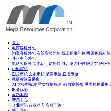
首页
电商客服外包
淘宝客服外包
在线客服外包
线上客服外包
网店客服外包
呼叫中心外包
电话客服外包
电话回访外包
电话邀约外包
呼入客服外包
内容审核
图片审核
文本审核
录像审核
直播审核
数据标注及采集
AI 大模型标注
垂类数据标注
AI 数据采集
垂类数据采集
服务优势
成功案例
新闻中心
企业新闻
行业动态
客服问答
关于我们