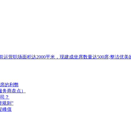
目前运营职场面积达2000平米，现建成坐席数量达500席;整
席的利弊
服务商盘点）
司？
规则”
促峰值