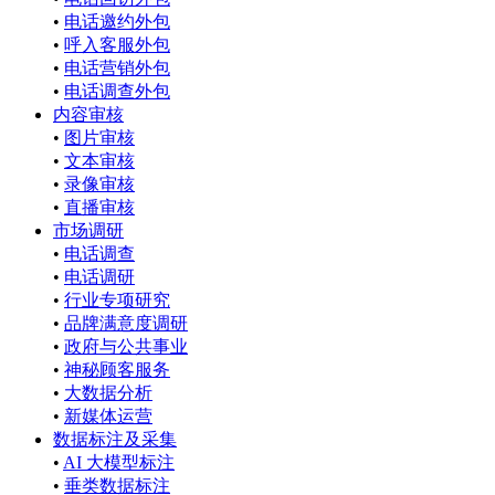
•
电话邀约外包
•
呼入客服外包
•
电话营销外包
•
电话调查外包
内容审核
•
图片审核
•
文本审核
•
录像审核
•
直播审核
市场调研
•
电话调查
•
电话调研
•
行业专项研究
•
品牌满意度调研
•
政府与公共事业
•
神秘顾客服务
•
大数据分析
•
新媒体运营
数据标注及采集
•
AI 大模型标注
•
垂类数据标注