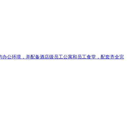
洁优美的办公环境，并配备酒店级员工公寓和员工食堂，配套齐全完