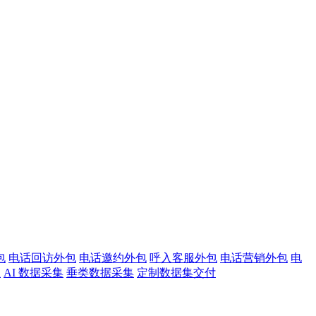
包
电话回访外包
电话邀约外包
呼入客服外包
电话营销外包
电
注
AI 数据采集
垂类数据采集
定制数据集交付