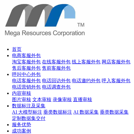
首页
电商客服外包
淘宝客服外包
在线客服外包
线上客服外包
网店客服外包
售后客服外包
售前客服外包
呼叫中心外包
电话客服外包
电话回访外包
电话邀约外包
呼入客服外包
电话营销外包
电话调查外包
内容审核
图片审核
文本审核
录像审核
直播审核
数据标注及采集
AI 大模型标注
垂类数据标注
AI 数据采集
垂类数据采集
定制数据集交付
服务优势
成功案例