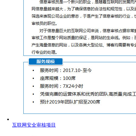
互联网安全审核项目