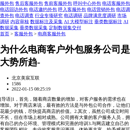
服外包
售后客服外包
售前客服外包
呼叫中心外包
电话客服外包
电话回访外包
电话邀约外包
呼入客服外包
电话营销外包
电话调
查外包
电话调查
行业专项研究
电话调研
品牌满意度调研
市场
调研
内容审核
数据标注及采集
AI 大模型标注
垂类数据标注
AI
数据采集
垂类数据采集
定制数据集交付
首页
>
客服外包
>
电商客服外包
为什么电商客户外包服务公司是
大势所趋-
北京美宸互联
1586
2022-01-15 08:25:19
[
导语
]1，首先，随着商店数量的增加，对客户服务的需求也在
增加。对于商店来说，最有效的方法是与外包公司合作，让他们
花最少的钱，尽快提高商店的价值。2.其次，虽然公司成立时间
不长，但在市场上相对成熟。公司拥有大量的客户服务人员，拥
有自己的办公环境、管理模式和完善的培训3.与网店建立自己的
客服团队相比，专业的客服意识更强，体验更丰富。给予感谢可