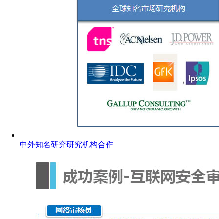
中外知名研究研究机构合作