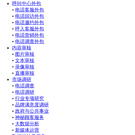
呼叫中心外包
•
电话客服外包
•
电话回访外包
•
电话邀约外包
•
呼入客服外包
•
电话营销外包
•
电话调查外包
内容审核
•
图片审核
•
文本审核
•
录像审核
•
直播审核
市场调研
•
电话调查
•
电话调研
•
行业专项研究
•
品牌满意度调研
•
政府与公共事业
•
神秘顾客服务
•
大数据分析
•
新媒体运营