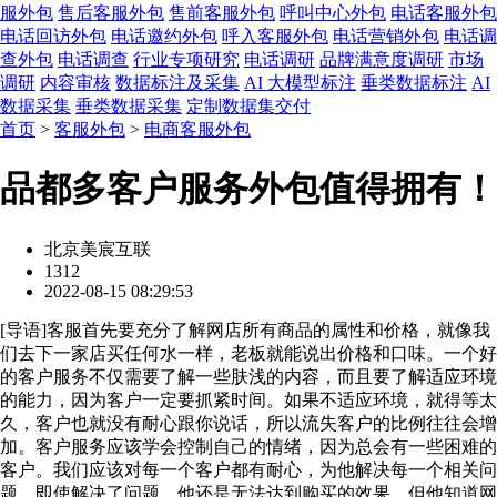
服外包
售后客服外包
售前客服外包
呼叫中心外包
电话客服外包
电话回访外包
电话邀约外包
呼入客服外包
电话营销外包
电话调
查外包
电话调查
行业专项研究
电话调研
品牌满意度调研
市场
调研
内容审核
数据标注及采集
AI 大模型标注
垂类数据标注
AI
数据采集
垂类数据采集
定制数据集交付
首页
>
客服外包
>
电商客服外包
品都多客户服务外包值得拥有！
北京美宸互联
1312
2022-08-15 08:29:53
[
导语
]客服首先要充分了解网店所有商品的属性和价格，就像我
们去下一家店买任何水一样，老板就能说出价格和口味。一个好
的客户服务不仅需要了解一些肤浅的内容，而且要了解适应环境
的能力，因为客户一定要抓紧时间。如果不适应环境，就得等太
久，客户也就没有耐心跟你说话，所以流失客户的比例往往会增
加。客户服务应该学会控制自己的情绪，因为总会有一些困难的
客户。我们应该对每一个客户都有耐心，为他解决每一个相关问
题。即使解决了问题，他还是无法达到购买的效果。但他知道网