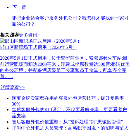
下一篇
哪些企业适合客户服务外包公司？我怎样才能找到一家可
靠的公司？
相关
推荐
更多资讯+
邯山区新职场正式启用（2020年5月）
2020年5月1日正式启用，位于繁华商业区，紧邻邯郸火车站;目
前运营职场面积达2000平米，现建成坐席数量达500席;整洁优美
的办公环境，并配备酒店级员工公寓和员工食堂，配套齐全完
善。...
详情查看>>
淘宝金牌卖家都在用的客服外包运营技巧，提升复购率
30%
售后客服外包的KPI设定：不仅要看解决率，更要看客户
流失率
售后客服外包价值重塑：从“投诉处理”到“忠诚度管理”
呼叫中心外包之人员管理：高离职率困境下的招聘与留人