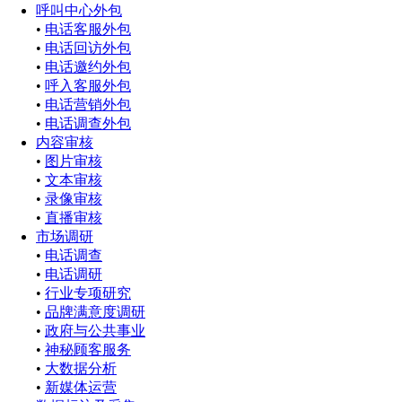
呼叫中心外包
•
电话客服外包
•
电话回访外包
•
电话邀约外包
•
呼入客服外包
•
电话营销外包
•
电话调查外包
内容审核
•
图片审核
•
文本审核
•
录像审核
•
直播审核
市场调研
•
电话调查
•
电话调研
•
行业专项研究
•
品牌满意度调研
•
政府与公共事业
•
神秘顾客服务
•
大数据分析
•
新媒体运营