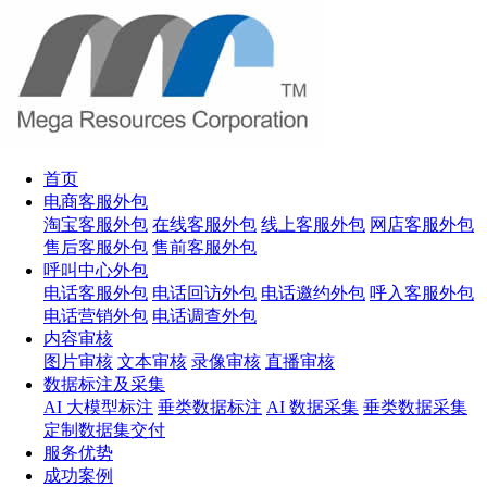
首页
电商客服外包
淘宝客服外包
在线客服外包
线上客服外包
网店客服外包
售后客服外包
售前客服外包
呼叫中心外包
电话客服外包
电话回访外包
电话邀约外包
呼入客服外包
电话营销外包
电话调查外包
内容审核
图片审核
文本审核
录像审核
直播审核
数据标注及采集
AI 大模型标注
垂类数据标注
AI 数据采集
垂类数据采集
定制数据集交付
服务优势
成功案例