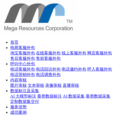
首页
电商客服外包
淘宝客服外包
在线客服外包
线上客服外包
网店客服外包
售后客服外包
售前客服外包
呼叫中心外包
电话客服外包
电话回访外包
电话邀约外包
呼入客服外包
电话营销外包
电话调查外包
内容审核
图片审核
文本审核
录像审核
直播审核
数据标注及采集
AI 大模型标注
垂类数据标注
AI 数据采集
垂类数据采集
定制数据集交付
服务优势
成功案例