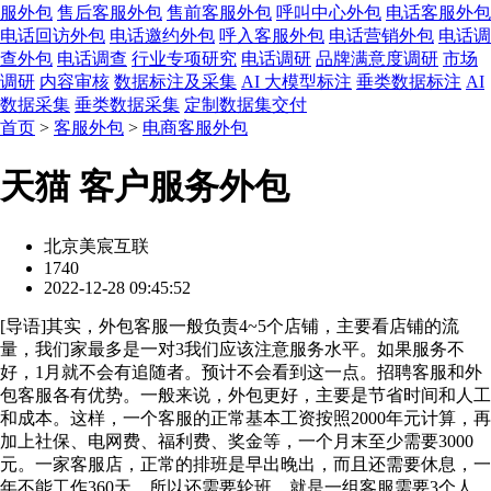
服外包
售后客服外包
售前客服外包
呼叫中心外包
电话客服外包
电话回访外包
电话邀约外包
呼入客服外包
电话营销外包
电话调
查外包
电话调查
行业专项研究
电话调研
品牌满意度调研
市场
调研
内容审核
数据标注及采集
AI 大模型标注
垂类数据标注
AI
数据采集
垂类数据采集
定制数据集交付
首页
>
客服外包
>
电商客服外包
天猫 客户服务外包
北京美宸互联
1740
2022-12-28 09:45:52
[
导语
]其实，外包客服一般负责4~5个店铺，主要看店铺的流
量，我们家最多是一对3我们应该注意服务水平。如果服务不
好，1月就不会有追随者。预计不会看到这一点。招聘客服和外
包客服各有优势。一般来说，外包更好，主要是节省时间和人工
和成本。这样，一个客服的正常基本工资按照2000年元计算，再
加上社保、电网费、福利费、奖金等，一个月末至少需要3000
元。一家客服店，正常的排班是早出晚出，而且还需要休息，一
年不能工作360天，所以还需要轮班，就是一组客服需要3个人，