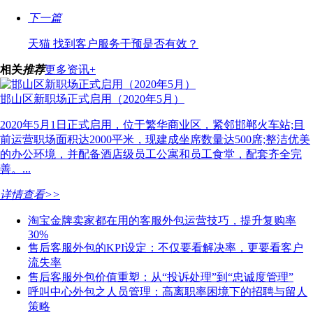
下一篇
天猫 找到客户服务干预是否有效？
相关
推荐
更多资讯+
邯山区新职场正式启用（2020年5月）
2020年5月1日正式启用，位于繁华商业区，紧邻邯郸火车站;目
前运营职场面积达2000平米，现建成坐席数量达500席;整洁优美
的办公环境，并配备酒店级员工公寓和员工食堂，配套齐全完
善。...
详情查看>>
淘宝金牌卖家都在用的客服外包运营技巧，提升复购率
30%
售后客服外包的KPI设定：不仅要看解决率，更要看客户
流失率
售后客服外包价值重塑：从“投诉处理”到“忠诚度管理”
呼叫中心外包之人员管理：高离职率困境下的招聘与留人
策略