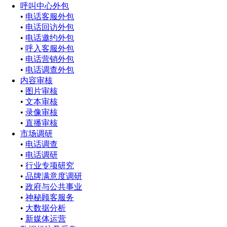
呼叫中心外包
•
电话客服外包
•
电话回访外包
•
电话邀约外包
•
呼入客服外包
•
电话营销外包
•
电话调查外包
内容审核
•
图片审核
•
文本审核
•
录像审核
•
直播审核
市场调研
•
电话调查
•
电话调研
•
行业专项研究
•
品牌满意度调研
•
政府与公共事业
•
神秘顾客服务
•
大数据分析
•
新媒体运营