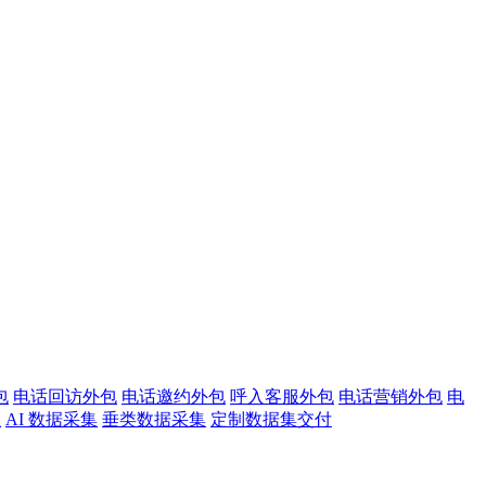
包
电话回访外包
电话邀约外包
呼入客服外包
电话营销外包
电
注
AI 数据采集
垂类数据采集
定制数据集交付