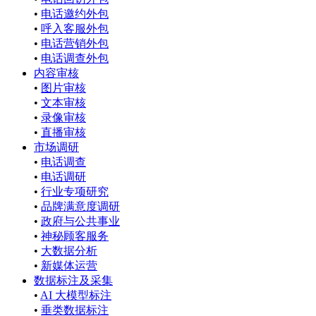
•
电话邀约外包
•
呼入客服外包
•
电话营销外包
•
电话调查外包
内容审核
•
图片审核
•
文本审核
•
录像审核
•
直播审核
市场调研
•
电话调查
•
电话调研
•
行业专项研究
•
品牌满意度调研
•
政府与公共事业
•
神秘顾客服务
•
大数据分析
•
新媒体运营
数据标注及采集
•
AI 大模型标注
•
垂类数据标注