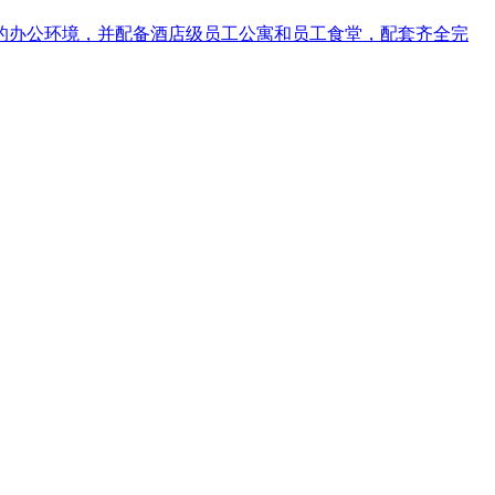
洁优美的办公环境，并配备酒店级员工公寓和员工食堂，配套齐全完