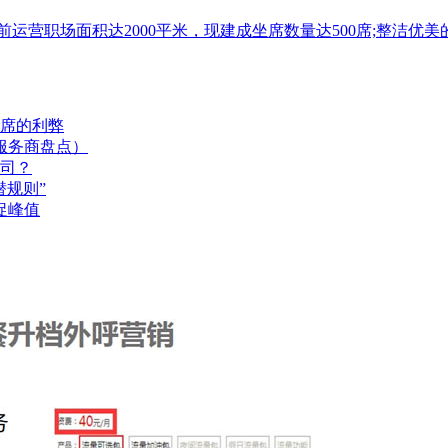
目前运营职场面积达2000平米，现建成坐席数量达500席;整
席的利弊
服务商盘点）
司？
规则”
促峰值