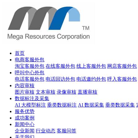
首页
电商客服外包
淘宝客服外包
在线客服外包
线上客服外包
网店客服外包
呼叫中心外包
电话客服外包
电话回访外包
电话邀约外包
呼入客服外包
内容审核
图片审核
文本审核
录像审核
直播审核
数据标注及采集
AI 大模型标注
垂类数据标注
AI 数据采集
垂类数据采集
服务优势
成功案例
新闻中心
企业新闻
行业动态
客服问答
关于我们