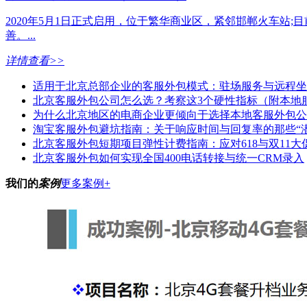
2020年5月1日正式启用，位于繁华商业区，紧邻邯郸火车站;
善。...
详情查看>>
适用于北京总部企业的客服外包模式：驻场服务与远程坐
北京客服外包公司怎么选？考察这3个硬性指标（附本地
为什么北京地区的电商企业更倾向于选择本地客服外包公
淘宝客服外包避坑指南：关于响应时间与回复率的那些“潜
北京客服外包短期项目弹性计费指南：应对618与双11大
北京客服外包如何实现全国400电话转接与统一CRM录入
我们的
案例
更多案例+