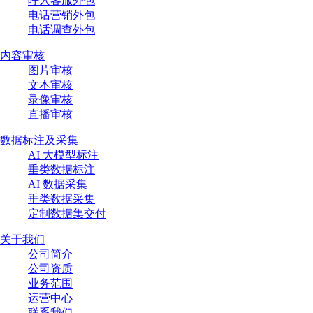
呼入客服外包
电话营销外包
电话调查外包
内容审核
图片审核
文本审核
录像审核
直播审核
数据标注及采集
AI 大模型标注
垂类数据标注
AI 数据采集
垂类数据采集
定制数据集交付
关于我们
公司简介
公司资质
业务范围
运营中心
联系我们