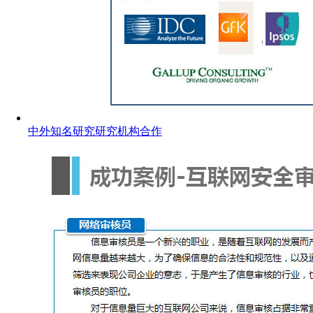
中外知名研究研究机构合作