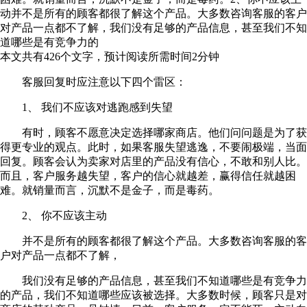
动并不是所有的顾客都很了解这个产品。大多数咨询客服的客户
对产品一点都不了解，我们没有足够的产品信息，甚至我们不知
道哪些是有竞争力的
本文共有
426
个文字，预计阅读所需时间
2
分钟
客服回复时应注意以下四个雷区：
1、 我们不应该对逃跑感到失望
有时，顾客不愿意决定选择哪家商店。他们问问题是为了获
得更专业的观点。此时，如果客服失望逃逸，不要闹极端，当面
回复。顾客会认为卖家对店里的产品没有信心，不敢和别人比。
而且，客户服务越失望，客户的信心就越差，赢得信任就越困
难。就销量而言，沉默不是金子，而是毒药。
2、 你不应该主动
并不是所有的顾客都很了解这个产品。大多数咨询客服的客
户对产品一点都不了解，
我们没有足够的产品信息，甚至我们不知道哪些是有竞争力
的产品，我们不知道哪些应该被选择。大多数时候，顾客只是对