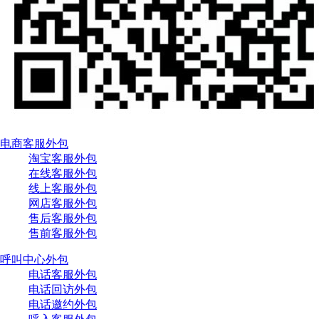
电商客服外包
淘宝客服外包
在线客服外包
线上客服外包
网店客服外包
售后客服外包
售前客服外包
呼叫中心外包
电话客服外包
电话回访外包
电话邀约外包