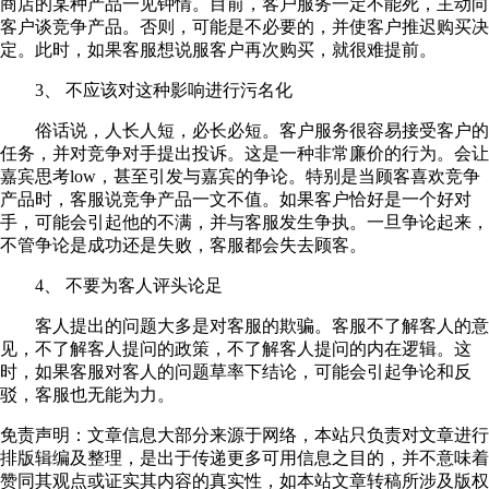
商店的某种产品一见钟情。目前，客户服务一定不能死，主动向
客户谈竞争产品。否则，可能是不必要的，并使客户推迟购买决
定。此时，如果客服想说服客户再次购买，就很难提前。
3、 不应该对这种影响进行污名化
俗话说，人长人短，必长必短。客户服务很容易接受客户的
任务，并对竞争对手提出投诉。这是一种非常廉价的行为。会让
嘉宾思考low，甚至引发与嘉宾的争论。特别是当顾客喜欢竞争
产品时，客服说竞争产品一文不值。如果客户恰好是一个好对
手，可能会引起他的不满，并与客服发生争执。一旦争论起来，
不管争论是成功还是失败，客服都会失去顾客。
4、 不要为客人评头论足
客人提出的问题大多是对客服的欺骗。客服不了解客人的意
见，不了解客人提问的政策，不了解客人提问的内在逻辑。这
时，如果客服对客人的问题草率下结论，可能会引起争论和反
驳，客服也无能为力。
免责声明：文章信息大部分来源于网络，本站只负责对文章进行
排版辑编及整理，是出于传递更多可用信息之目的，并不意味着
赞同其观点或证实其内容的真实性，如本站文章转稿所涉及版权