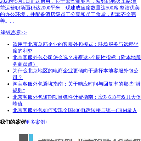
2020年5月1日正式启用，位于繁华商业区，紧邻邯郸火车站;目
前运营职场面积达2000平米，现建成坐席数量达500席;整洁优美
的办公环境，并配备酒店级员工公寓和员工食堂，配套齐全完
善。...
详情查看>>
适用于北京总部企业的客服外包模式：驻场服务与远程坐
席的利弊
北京客服外包公司怎么选？考察这3个硬性指标（附本地服
务商盘点）
为什么北京地区的电商企业更倾向于选择本地客服外包公
司？
淘宝客服外包避坑指南：关于响应时间与回复率的那些“潜
规则”
北京客服外包短期项目弹性计费指南：应对618与双11大促
峰值
北京客服外包如何实现全国400电话转接与统一CRM录入
我们的
案例
更多案例+