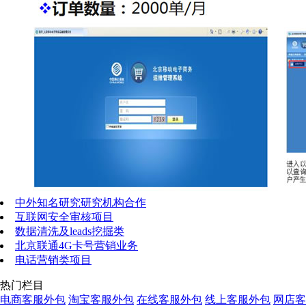
中外知名研究研究机构合作
互联网安全审核项目
数据清洗及leads挖掘类
北京联通4G卡号营销业务
电话营销类项目
热门栏目
电商客服外包
淘宝客服外包
在线客服外包
线上客服外包
网店客