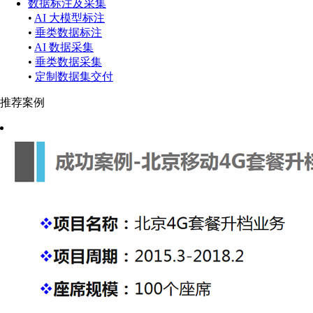
数据标注及采集
•
AI 大模型标注
•
垂类数据标注
•
AI 数据采集
•
垂类数据采集
•
定制数据集交付
推荐案例