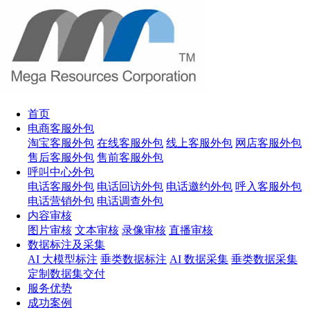
首页
电商客服外包
淘宝客服外包
在线客服外包
线上客服外包
网店客服外包
售后客服外包
售前客服外包
呼叫中心外包
电话客服外包
电话回访外包
电话邀约外包
呼入客服外包
电话营销外包
电话调查外包
内容审核
图片审核
文本审核
录像审核
直播审核
数据标注及采集
AI 大模型标注
垂类数据标注
AI 数据采集
垂类数据采集
定制数据集交付
服务优势
成功案例