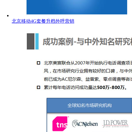
北京移动4G套餐升档外呼营销