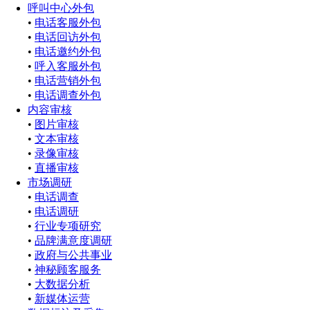
呼叫中心外包
•
电话客服外包
•
电话回访外包
•
电话邀约外包
•
呼入客服外包
•
电话营销外包
•
电话调查外包
内容审核
•
图片审核
•
文本审核
•
录像审核
•
直播审核
市场调研
•
电话调查
•
电话调研
•
行业专项研究
•
品牌满意度调研
•
政府与公共事业
•
神秘顾客服务
•
大数据分析
•
新媒体运营