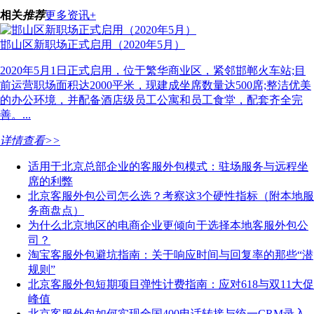
相关
推荐
更多资讯+
邯山区新职场正式启用（2020年5月）
2020年5月1日正式启用，位于繁华商业区，紧邻邯郸火车站;目
前运营职场面积达2000平米，现建成坐席数量达500席;整洁优美
的办公环境，并配备酒店级员工公寓和员工食堂，配套齐全完
善。...
详情查看>>
适用于北京总部企业的客服外包模式：驻场服务与远程坐
席的利弊
北京客服外包公司怎么选？考察这3个硬性指标（附本地服
务商盘点）
为什么北京地区的电商企业更倾向于选择本地客服外包公
司？
淘宝客服外包避坑指南：关于响应时间与回复率的那些“潜
规则”
北京客服外包短期项目弹性计费指南：应对618与双11大促
峰值
北京客服外包如何实现全国400电话转接与统一CRM录入