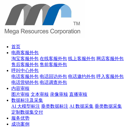
首页
电商客服外包
淘宝客服外包
在线客服外包
线上客服外包
网店客服外包
售后客服外包
售前客服外包
呼叫中心外包
电话客服外包
电话回访外包
电话邀约外包
呼入客服外包
电话营销外包
电话调查外包
内容审核
图片审核
文本审核
录像审核
直播审核
数据标注及采集
AI 大模型标注
垂类数据标注
AI 数据采集
垂类数据采集
定制数据集交付
服务优势
成功案例