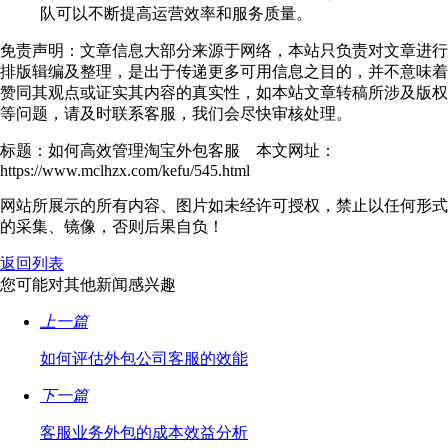
队可以不断提高运营效率和服务质量。
免责声明：文章信息大部分来源于网络，本站只负责对文章进行
排版辑编及整理，是出于传递更多可用信息之目的，并不意味着
赞同其观点或证实其内容的真实性，如本站文章转稿所涉及版权
等问题，请及时联系客服，我们会尽快审核处理。
标题：如何高效管理淘宝外包客服 本文网址：
https://www.mclhzx.com/kefu/545.html
网站所展示的所有内容、图片如未经许可授权，禁止以任何形式
的采集、镜像，否则后果自负！
返回列表
您可能对其他新闻感兴趣
上一篇
如何评估外包公司客服的效能
下一篇
客服业务外包的成本效益分析