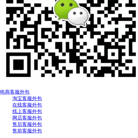
电商客服外包
淘宝客服外包
在线客服外包
线上客服外包
网店客服外包
售后客服外包
售前客服外包