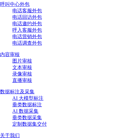
呼叫中心外包
电话客服外包
电话回访外包
电话邀约外包
呼入客服外包
电话营销外包
电话调查外包
内容审核
图片审核
文本审核
录像审核
直播审核
数据标注及采集
AI 大模型标注
垂类数据标注
AI 数据采集
垂类数据采集
定制数据集交付
关于我们