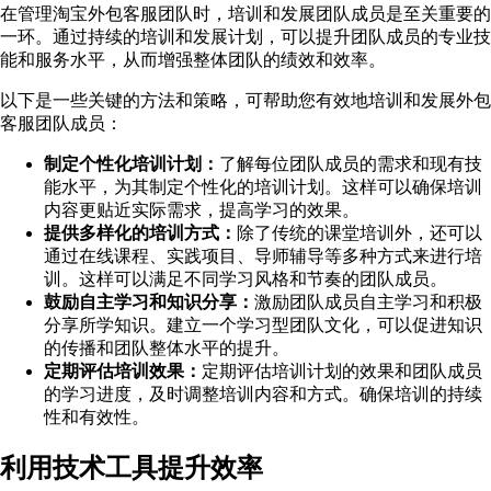
在管理淘宝外包客服团队时，培训和发展团队成员是至关重要的
一环。通过持续的培训和发展计划，可以提升团队成员的专业技
能和服务水平，从而增强整体团队的绩效和效率。
以下是一些关键的方法和策略，可帮助您有效地培训和发展外包
客服团队成员：
制定个性化培训计划：
了解每位团队成员的需求和现有技
能水平，为其制定个性化的培训计划。这样可以确保培训
内容更贴近实际需求，提高学习的效果。
提供多样化的培训方式：
除了传统的课堂培训外，还可以
通过在线课程、实践项目、导师辅导等多种方式来进行培
训。这样可以满足不同学习风格和节奏的团队成员。
鼓励自主学习和知识分享：
激励团队成员自主学习和积极
分享所学知识。建立一个学习型团队文化，可以促进知识
的传播和团队整体水平的提升。
定期评估培训效果：
定期评估培训计划的效果和团队成员
的学习进度，及时调整培训内容和方式。确保培训的持续
性和有效性。
利用技术工具提升效率