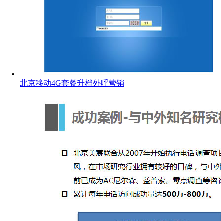
北京移动4G套餐升档外呼营销