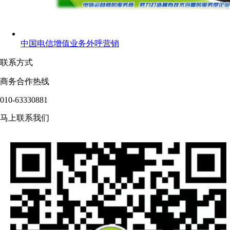
中国电信增值业务外呼营销
联系方式
商务合作热线
010-63330881
马上联系我们