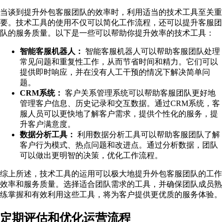
当谈到提升外包客服团队的效率时，利用适当的技术工具至关重
要。技术工具的使用不仅可以简化工作流程，还可以提升客服团
队的服务质量。以下是一些可以帮助你提升效率的技术工具：
智能客服机器人：
智能客服机器人可以帮助客服团队处理
常见问题和重复性工作，从而节省时间和精力。它们可以
提供即时响应，并在没有人工干预的情况下解决简单问
题。
CRM系统：
客户关系管理系统可以帮助客服团队更好地
管理客户信息、历史记录和交互数据。通过CRM系统，客
服人员可以更快地了解客户需求，提供个性化的服务，提
升客户满意度。
数据分析工具：
利用数据分析工具可以帮助客服团队了解
客户行为模式、热点问题和改进点。通过分析数据，团队
可以做出更明智的决策，优化工作流程。
综上所述，技术工具的运用可以极大地提升外包客服团队的工作
效率和服务质量。选择适合团队需求的工具，并确保团队成员熟
练掌握和有效利用这些工具，将为客户提供更优质的服务体验。
定期评估和优化运营流程