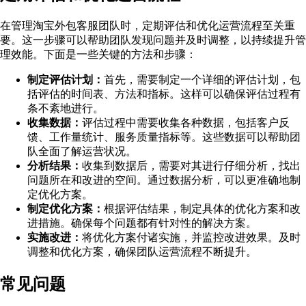
在管理淘宝外包客服团队时，定期评估和优化运营流程至关重
要。这一步骤可以帮助团队发现问题并及时调整，以持续提升管
理效能。下面是一些关键的方法和步骤：
制定评估计划：
首先，需要制定一个详细的评估计划，包
括评估的时间表、方法和指标。这样可以确保评估过程有
条不紊地进行。
收集数据：
评估过程中需要收集各种数据，包括客户反
馈、工作量统计、服务质量指标等。这些数据可以帮助团
队全面了解运营状况。
分析结果：
收集到数据后，需要对其进行仔细分析，找出
问题所在和改进的空间。通过数据分析，可以更准确地制
定优化方案。
制定优化方案：
根据评估结果，制定具体的优化方案和改
进措施。确保每个问题都有针对性的解决方案。
实施改进：
将优化方案付诸实施，并监控改进效果。及时
调整和优化方案，确保团队运营流程不断提升。
常见问题