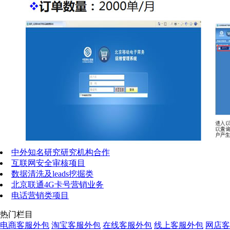
中外知名研究研究机构合作
互联网安全审核项目
数据清洗及leads挖掘类
北京联通4G卡号营销业务
电话营销类项目
热门栏目
电商客服外包
淘宝客服外包
在线客服外包
线上客服外包
网店客