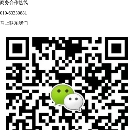
商务合作热线
010-63330881
马上联系我们