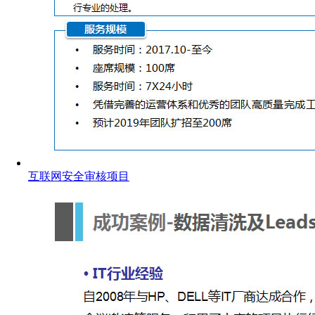
互联网安全审核项目