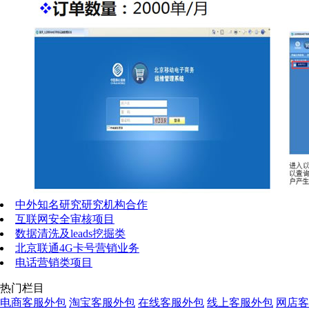
中外知名研究研究机构合作
互联网安全审核项目
数据清洗及leads挖掘类
北京联通4G卡号营销业务
电话营销类项目
热门栏目
电商客服外包
淘宝客服外包
在线客服外包
线上客服外包
网店客