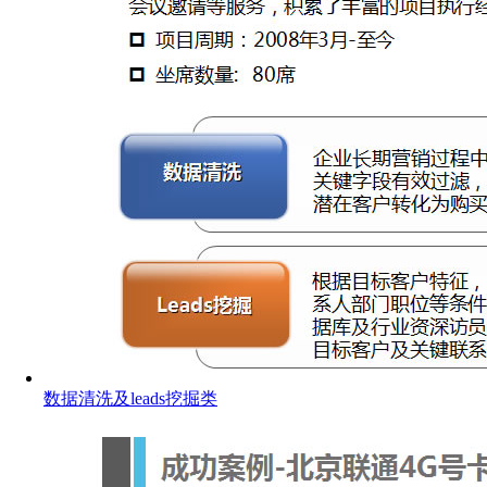
数据清洗及leads挖掘类