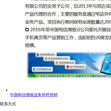
中国电信增值业务外呼营销
联系方式