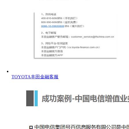
TOYOTA丰田金融客服