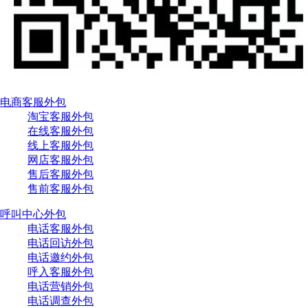
电商客服外包
淘宝客服外包
在线客服外包
线上客服外包
网店客服外包
售后客服外包
售前客服外包
呼叫中心外包
电话客服外包
电话回访外包
电话邀约外包
呼入客服外包
电话营销外包
电话调查外包