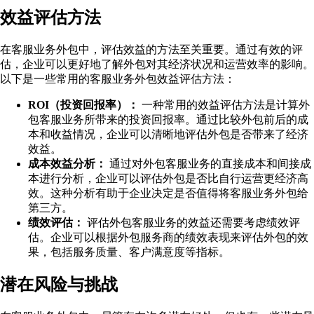
效益评估方法
在客服业务外包中，评估效益的方法至关重要。通过有效的评
估，企业可以更好地了解外包对其经济状况和运营效率的影响。
以下是一些常用的客服业务外包效益评估方法：
ROI（投资回报率）：
一种常用的效益评估方法是计算外
包客服业务所带来的投资回报率。通过比较外包前后的成
本和收益情况，企业可以清晰地评估外包是否带来了经济
效益。
成本效益分析：
通过对外包客服业务的直接成本和间接成
本进行分析，企业可以评估外包是否比自行运营更经济高
效。这种分析有助于企业决定是否值得将客服业务外包给
第三方。
绩效评估：
评估外包客服业务的效益还需要考虑绩效评
估。企业可以根据外包服务商的绩效表现来评估外包的效
果，包括服务质量、客户满意度等指标。
潜在风险与挑战