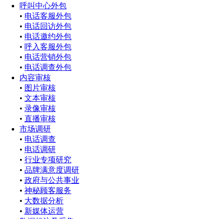
呼叫中心外包
•
电话客服外包
•
电话回访外包
•
电话邀约外包
•
呼入客服外包
•
电话营销外包
•
电话调查外包
内容审核
•
图片审核
•
文本审核
•
录像审核
•
直播审核
市场调研
•
电话调查
•
电话调研
•
行业专项研究
•
品牌满意度调研
•
政府与公共事业
•
神秘顾客服务
•
大数据分析
•
新媒体运营