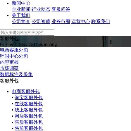
新闻中心
企业新闻
行业动态
客服问答
关于我们
公司简介
公司资质
业务范围
运营中心
联系我们
客服外包
Customer Service Outsourcing
电商客服外包
呼叫中心外包
内容审核
市场调研
数据标注及采集
客服外包
电商客服外包
•
淘宝客服外包
•
在线客服外包
•
线上客服外包
•
网店客服外包
•
售后客服外包
•
售前客服外包