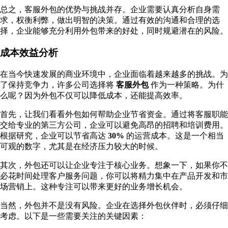
总之，客服外包的优势与挑战并存。企业需要认真分析自身需
求，权衡利弊，做出明智的决策。通过有效的沟通和合理的选
择，企业能够充分利用外包带来的好处，同时规避潜在的风险。
成本效益分析
在当今快速发展的商业环境中，企业面临着越来越多的挑战。为
了保持竞争力，许多公司选择将
客服外包
作为一种策略。为什
么呢？因为外包不仅可以降低成本，还能提高效率。
首先，让我们看看外包如何帮助企业节省资金。通过将客服职能
交给专业的第三方公司，企业可以避免高昂的招聘和培训费用。
根据研究，企业可以节省高达
30%
的运营成本。这是一个相当
可观的数字，尤其是在经济压力较大的时候。
其次，外包还可以让企业专注于核心业务。想象一下，如果你不
必花时间处理客户服务问题，你可以将精力集中在产品开发和市
场营销上。这种专注可以带来更好的业务增长机会。
当然，外包并不是没有风险。企业在选择外包伙伴时，必须仔细
考虑。以下是一些需要关注的关键因素：