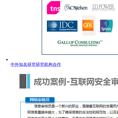
中外知名研究研究机构合作