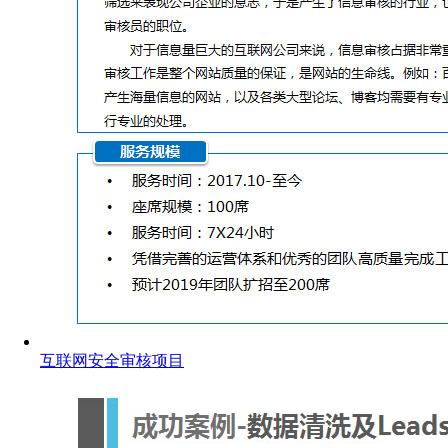
互联网安全审核项目