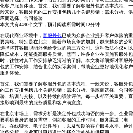
化客户服务体验。首先，我们需要了解客服外包的基本流程。一
般来说，客服外包的工作安排包括几个关键步骤：需求分析、供
应商选择、合同签署
本文共有
4490
个文字，预计阅读所需时间
12
分钟
在现代商业环境中，
客服外包
已成为众多企业提升客户体验的重
要策略。特别是在北京，随着市场竞争的加剧，越来越多的公司
选择将其客服职能外包给专业的第三方公司。这种做法不仅可以
降低成本，还能提高服务质量。然而，许多企业在实施客服外包
时，往往对其工作安排缺乏清晰的了解。本文将详细探讨客服外
包的工作安排，结合北京的实际案例，帮助企业更好地优化客户
服务体验。
首先，我们需要了解客服外包的基本流程。一般来说，客服外包
的工作安排包括几个关键步骤：需求分析、供应商选择、合同签
署、培训与交接、以及持续的绩效评估。每一步都至关重要，直
接影响到最终的服务质量和客户满意度。
在北京市场上，需求分析是决定外包成功与否的第一步。企业需
要明确自身的服务需求，例如客服的工作时间、服务渠道（电
话、在线聊天、电子邮件等），以及预期的客户服务水平。通过
这些分析，企业可以更精准地选择合适的外包供应商。