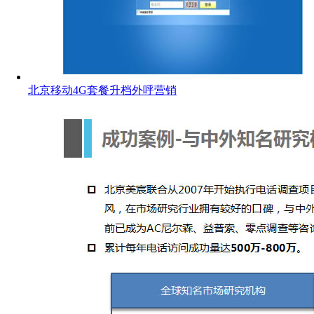
北京移动4G套餐升档外呼营销