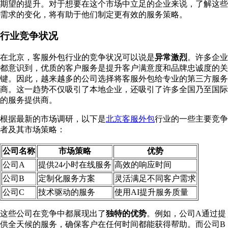
期望的提升。对于想要在这个市场中立足的企业来说，了解这些
需求的变化，将有助于他们制定更有效的服务策略。
行业竞争状况
在北京，客服外包行业的竞争状况可以说是
异常激烈
。许多企业
都意识到，优质的客户服务是提升客户满意度和品牌忠诚度的关
键。因此，越来越多的公司选择将客服外包给专业的第三方服务
商。这一趋势不仅吸引了本地企业，还吸引了许多全国乃至国际
的服务提供商。
根据最新的市场调研，以下是
北京客服外包
行业的一些主要竞争
者及其市场策略：
公司名称
市场策略
优势
公司A
提供24小时在线服务
高效的响应时间
公司B
定制化服务方案
灵活满足不同客户需求
公司C
技术驱动的服务
使用AI提升服务质量
这些公司在竞争中都展现出了
独特的优势
。例如，公司A通过提
供全天候的服务，确保客户在任何时间都能获得帮助。而公司B