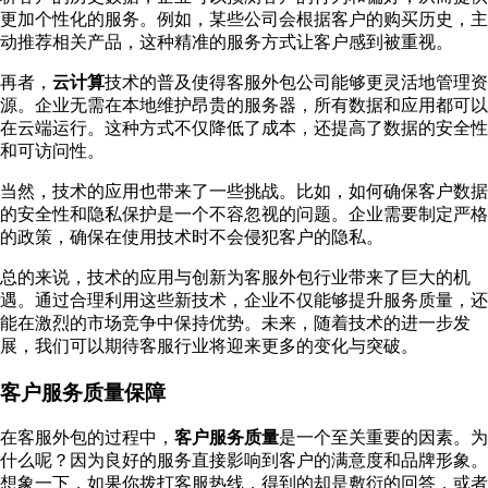
更加个性化的服务。例如，某些公司会根据客户的购买历史，主
动推荐相关产品，这种精准的服务方式让客户感到被重视。
再者，
云计算
技术的普及使得客服外包公司能够更灵活地管理资
源。企业无需在本地维护昂贵的服务器，所有数据和应用都可以
在云端运行。这种方式不仅降低了成本，还提高了数据的安全性
和可访问性。
当然，技术的应用也带来了一些挑战。比如，如何确保客户数据
的安全性和隐私保护是一个不容忽视的问题。企业需要制定严格
的政策，确保在使用技术时不会侵犯客户的隐私。
总的来说，技术的应用与创新为客服外包行业带来了巨大的机
遇。通过合理利用这些新技术，企业不仅能够提升服务质量，还
能在激烈的市场竞争中保持优势。未来，随着技术的进一步发
展，我们可以期待客服行业将迎来更多的变化与突破。
客户服务质量保障
在客服外包的过程中，
客户服务质量
是一个至关重要的因素。为
什么呢？因为良好的服务直接影响到客户的满意度和品牌形象。
想象一下，如果你拨打客服热线，得到的却是敷衍的回答，或者