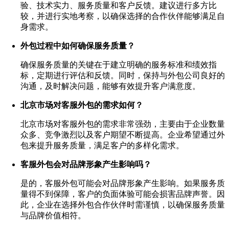
验、技术实力、服务质量和客户反馈。建议进行多方比
较，并进行实地考察，以确保选择的合作伙伴能够满足自
身需求。
外包过程中如何确保服务质量？
确保服务质量的关键在于建立明确的服务标准和绩效指
标，定期进行评估和反馈。同时，保持与外包公司良好的
沟通，及时解决问题，能够有效提升客户满意度。
北京市场对客服外包的需求如何？
北京市场对客服外包的需求非常强劲，主要由于企业数量
众多、竞争激烈以及客户期望不断提高。企业希望通过外
包来提升服务质量，满足客户的多样化需求。
客服外包会对品牌形象产生影响吗？
是的，客服外包可能会对品牌形象产生影响。如果服务质
量得不到保障，客户的负面体验可能会损害品牌声誉。因
此，企业在选择外包合作伙伴时需谨慎，以确保服务质量
与品牌价值相符。