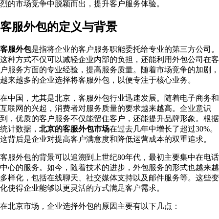
烈的市场竞争中脱颖而出，提升客户服务体验。
客服外包的定义与背景
客服外包
是指将企业的客户服务职能委托给专业的第三方公司。
这种方式不仅可以减轻企业内部的负担，还能利用外包公司在客
户服务方面的专业经验，提高服务质量。随着市场竞争的加剧，
越来越多的企业选择将客服外包，以便专注于核心业务。
在中国，尤其是北京，客服外包行业迅速发展。随着电子商务和
互联网的兴起，消费者对服务质量的要求越来越高。企业意识
到，优质的客户服务不仅能留住客户，还能提升品牌形象。根据
统计数据，
北京的客服外包市场
在过去几年中增长了超过30%。
这背后是企业对提高客户满意度和降低运营成本的双重追求。
客服外包的背景可以追溯到上世纪80年代，最初主要集中在电话
中心的服务。如今，随着技术的进步，外包服务的形式也越来越
多样化，包括在线聊天、社交媒体支持以及邮件服务等。这些变
化使得企业能够以更灵活的方式满足客户需求。
在北京市场，企业选择外包的原因主要有以下几点：