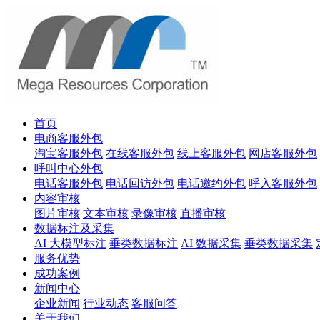
首页
电商客服外包
淘宝客服外包
在线客服外包
线上客服外包
网店客服外包
呼叫中心外包
电话客服外包
电话回访外包
电话邀约外包
呼入客服外包
内容审核
图片审核
文本审核
录像审核
直播审核
数据标注及采集
AI 大模型标注
垂类数据标注
AI 数据采集
垂类数据采集
服务优势
成功案例
新闻中心
企业新闻
行业动态
客服问答
关于我们