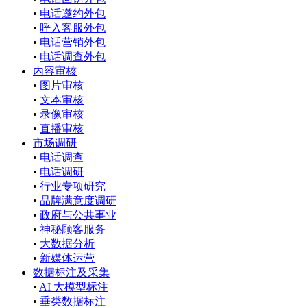
•
电话邀约外包
•
呼入客服外包
•
电话营销外包
•
电话调查外包
内容审核
•
图片审核
•
文本审核
•
录像审核
•
直播审核
市场调研
•
电话调查
•
电话调研
•
行业专项研究
•
品牌满意度调研
•
政府与公共事业
•
神秘顾客服务
•
大数据分析
•
新媒体运营
数据标注及采集
•
AI 大模型标注
•
垂类数据标注