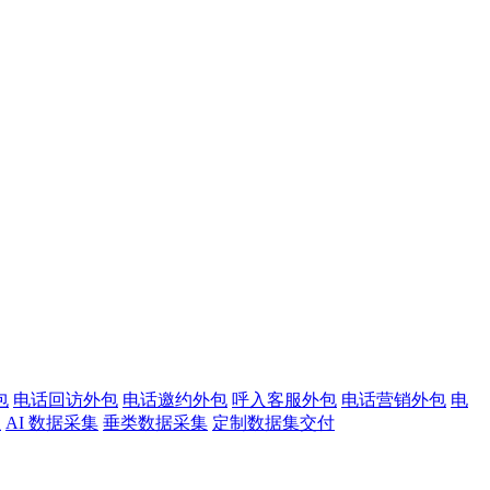
包
电话回访外包
电话邀约外包
呼入客服外包
电话营销外包
电
注
AI 数据采集
垂类数据采集
定制数据集交付