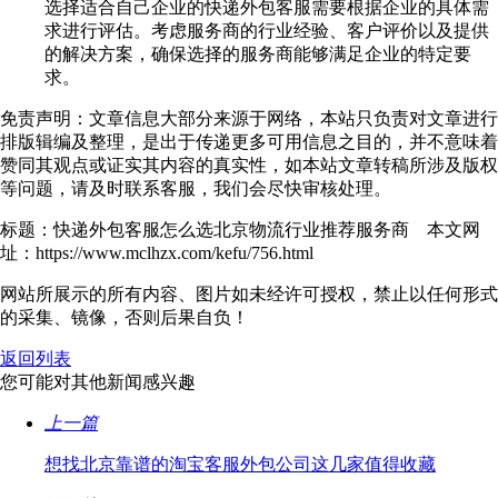
选择适合自己企业的快递外包客服需要根据企业的具体需
求进行评估。考虑服务商的行业经验、客户评价以及提供
的解决方案，确保选择的服务商能够满足企业的特定要
求。
免责声明：文章信息大部分来源于网络，本站只负责对文章进行
排版辑编及整理，是出于传递更多可用信息之目的，并不意味着
赞同其观点或证实其内容的真实性，如本站文章转稿所涉及版权
等问题，请及时联系客服，我们会尽快审核处理。
标题：快递外包客服怎么选北京物流行业推荐服务商 本文网
址：https://www.mclhzx.com/kefu/756.html
网站所展示的所有内容、图片如未经许可授权，禁止以任何形式
的采集、镜像，否则后果自负！
返回列表
您可能对其他新闻感兴趣
上一篇
想找北京靠谱的淘宝客服外包公司这几家值得收藏