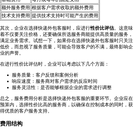
额外服务费用
根据客户需求收取的额外费用
技术支持费用
提供技术支持时可能产生的费用
其次，企业在选择快递外包客服时，应进行
性价比评估
。这意味
着不仅要关注价格，还要确保所选服务商能提供高质量的服务，
满足业务需求。试想一下，如果你在选择快递外包客服时只关注
低价，而忽视了服务质量，可能会导致客户的不满，最终影响企
业的声誉。
在进行性价比评估时，企业可以考虑以下几个方面：
服务质量：客户反馈和案例分析
响应速度：服务商对客户需求的反应时间
服务灵活性：是否能够根据企业的需求进行调整
总之，服务费用分析是选择快递外包客服的重要环节。企业应在
预算内，选择性价比高的服务商，以确保在控制成本的同时，获
得优质的客户服务支持。
费用结构