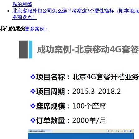
席的利弊
北京客服外包公司怎么选？考察这3个硬性指标（附本地服
务商盘点）
我们的
案例
更多案例+