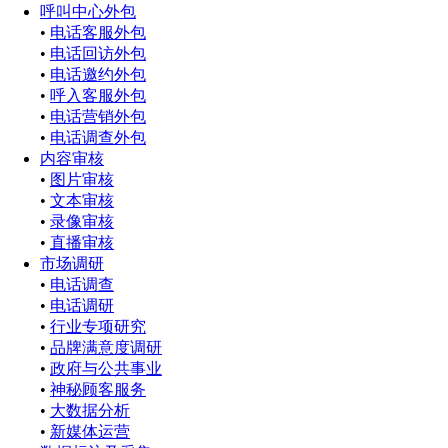
呼叫中心外包
•
电话客服外包
•
电话回访外包
•
电话邀约外包
•
呼入客服外包
•
电话营销外包
•
电话调查外包
内容审核
•
图片审核
•
文本审核
•
录像审核
•
直播审核
市场调研
•
电话调查
•
电话调研
•
行业专项研究
•
品牌满意度调研
•
政府与公共事业
•
神秘顾客服务
•
大数据分析
•
新媒体运营