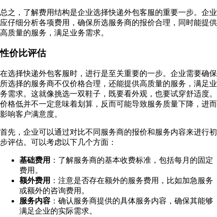
总之，了解费用结构是企业选择快递外包客服的重要一步。企业
应仔细分析各项费用，确保所选服务商的报价合理，同时能提供
高质量的服务，满足业务需求。
性价比评估
在选择快递外包客服时，进行是至关重要的一步。企业需要确保
所选择的服务商不仅价格合理，还能提供高质量的服务，满足业
务需求。这就像挑选一双鞋子，既要看外观，也要试穿舒适度。
价格低并不一定意味着划算，反而可能导致服务质量下降，进而
影响客户满意度。
首先，企业可以通过对比不同服务商的报价和服务内容来进行初
步评估。可以考虑以下几个方面：
基础费用
：了解服务商的基本收费标准，包括每月的固定
费用。
额外费用
：注意是否存在额外的服务费用，比如加急服务
或额外的咨询费用。
服务内容
：确认服务商提供的具体服务内容，确保其能够
满足企业的实际需求。