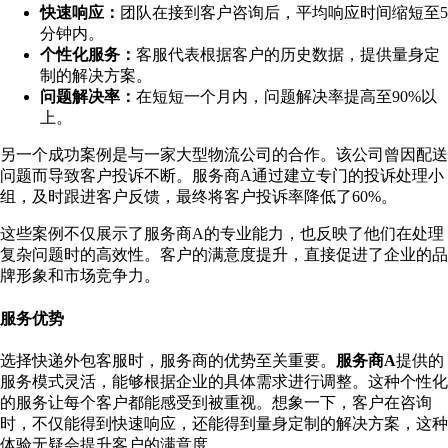
快速响应：
团队在接到客户咨询后，平均响应时间缩短至5
分钟内。
个性化服务：
客服代表根据客户的历史数据，提供量身定
制的解决方案。
问题解决率：
在短短一个月内，问题解决率提高至90%以
上。
另一个成功案例是与一家大型物流公司的合作。该公司曾因配送
问题而导致客户投诉不断。服务商A通过建立专门的投诉处理小
组，及时跟进客户反馈，最终将客户投诉率降低了60%。
这些案例不仅展示了服务商A的专业能力，也反映了他们在处理
复杂问题时的高效性。客户的满意度提升，直接促进了企业的品
牌形象和市场竞争力。
服务优势
选择快递外包客服时，服务商的优势至关重要。
服务商A
提供的
服务模式灵活，能够根据企业的具体需求进行调整。这种个性化
的服务让每个客户都能感受到被重视。想象一下，客户在咨询
时，不仅能得到快速响应，还能得到量身定制的解决方案，这种
体验无疑会提升客户的满意度。