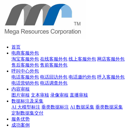
首页
电商客服外包
淘宝客服外包
在线客服外包
线上客服外包
网店客服外包
售后客服外包
售前客服外包
呼叫中心外包
电话客服外包
电话回访外包
电话邀约外包
呼入客服外包
电话营销外包
电话调查外包
内容审核
图片审核
文本审核
录像审核
直播审核
数据标注及采集
AI 大模型标注
垂类数据标注
AI 数据采集
垂类数据采集
定制数据集交付
服务优势
成功案例