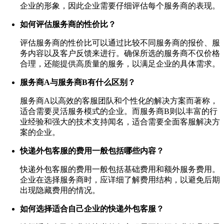
企业的形象，因此企业需要仔细评估每个服务商的表现。
如何评估服务商的性价比？
评估服务商的性价比可以通过比较不同服务商的报价、服
务内容以及客户反馈来进行。确保所选的服务商不仅价格
合理，还能提供高质量的服务，以满足企业的具体需求。
服务商A与服务商B有什么区别？
服务商A以高效的客服团队和个性化的解决方案而著称，
适合需要灵活服务模式的企业。而服务商B则以丰富的行
业经验和强大的技术支持闻名，适合需要全面客服解决方
案的企业。
快递外包客服的费用一般包括哪些内容？
快递外包客服的费用一般包括基础费用和额外服务费用。
企业在选择服务商时，应详细了解费用结构，以避免后期
出现隐藏费用的情况。
如何选择适合自己企业的快递外包客服？