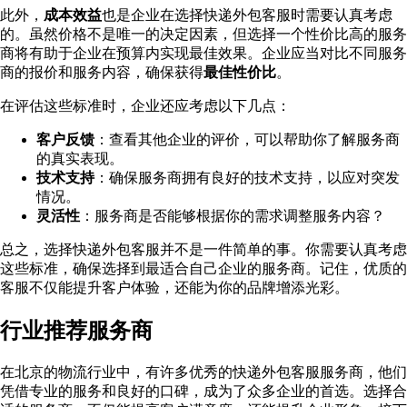
此外，
成本效益
也是企业在选择快递外包客服时需要认真考虑
的。虽然价格不是唯一的决定因素，但选择一个性价比高的服务
商将有助于企业在预算内实现最佳效果。企业应当对比不同服务
商的报价和服务内容，确保获得
最佳性价比
。
在评估这些标准时，企业还应考虑以下几点：
客户反馈
：查看其他企业的评价，可以帮助你了解服务商
的真实表现。
技术支持
：确保服务商拥有良好的技术支持，以应对突发
情况。
灵活性
：服务商是否能够根据你的需求调整服务内容？
总之，选择快递外包客服并不是一件简单的事。你需要认真考虑
这些标准，确保选择到最适合自己企业的服务商。记住，优质的
客服不仅能提升客户体验，还能为你的品牌增添光彩。
行业推荐服务商
在北京的物流行业中，有许多优秀的快递外包客服服务商，他们
凭借专业的服务和良好的口碑，成为了众多企业的首选。选择合