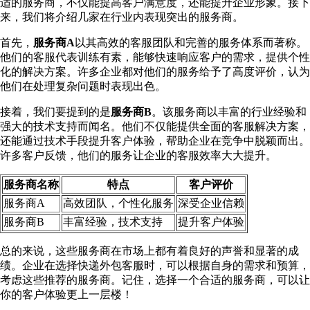
适的服务商，不仅能提高客户满意度，还能提升企业形象。接下
来，我们将介绍几家在行业内表现突出的服务商。
首先，
服务商A
以其高效的客服团队和完善的服务体系而著称。
他们的客服代表训练有素，能够快速响应客户的需求，提供个性
化的解决方案。许多企业都对他们的服务给予了高度评价，认为
他们在处理复杂问题时表现出色。
接着，我们要提到的是
服务商B
。该服务商以丰富的行业经验和
强大的技术支持而闻名。他们不仅能提供全面的客服解决方案，
还能通过技术手段提升客户体验，帮助企业在竞争中脱颖而出。
许多客户反馈，他们的服务让企业的客服效率大大提升。
服务商名称
特点
客户评价
服务商A
高效团队，个性化服务
深受企业信赖
服务商B
丰富经验，技术支持
提升客户体验
总的来说，这些服务商在市场上都有着良好的声誉和显著的成
绩。企业在选择快递外包客服时，可以根据自身的需求和预算，
考虑这些推荐的服务商。记住，选择一个合适的服务商，可以让
你的客户体验更上一层楼！