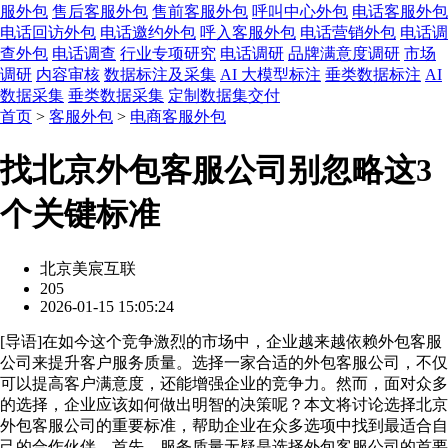
服外包
售后客服外包
售前客服外包
呼叫中心外包
电话客服外包
电话回访外包
电话邀约外包
呼入客服外包
电话营销外包
电话调
查外包
电话调查
行业专项研究
电话调研
品牌满意度调研
市场
调研
内容审核
数据标注及采集
AI 大模型标注
垂类数据标注
AI
数据采集
垂类数据采集
定制数据集交付
首页
>
客服外包
>
电商客服外包
找北京外包客服公司别忽略这3
个关键标准
北京美宸互联
205
2026-01-15 15:05:24
[
导语
]在如今这个竞争激烈的市场中，企业越来越依赖外包客服
公司来提升客户服务质量。选择一家合适的外包客服公司，不仅
可以提高客户满意度，还能增强企业的竞争力。然而，面对众多
的选择，企业应该如何做出明智的决策呢？本文将讨论选择北京
外包客服公司的重要标准，帮助企业在众多选项中找到最适合自
己的合作伙伴。首先，服务质量无疑是选择外包客服公司的首要