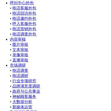
呼叫中心外包
•
电话客服外包
•
电话回访外包
•
电话邀约外包
•
呼入客服外包
•
电话营销外包
•
电话调查外包
内容审核
•
图片审核
•
文本审核
•
录像审核
•
直播审核
市场调研
•
电话调查
•
电话调研
•
行业专项研究
•
品牌满意度调研
•
政府与公共事业
•
神秘顾客服务
•
大数据分析
•
新媒体运营