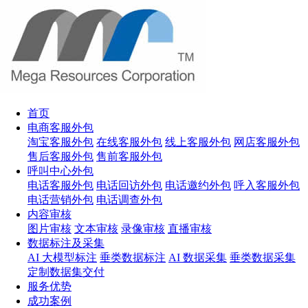
首页
电商客服外包
淘宝客服外包
在线客服外包
线上客服外包
网店客服外包
售后客服外包
售前客服外包
呼叫中心外包
电话客服外包
电话回访外包
电话邀约外包
呼入客服外包
电话营销外包
电话调查外包
内容审核
图片审核
文本审核
录像审核
直播审核
数据标注及采集
AI 大模型标注
垂类数据标注
AI 数据采集
垂类数据采集
定制数据集交付
服务优势
成功案例