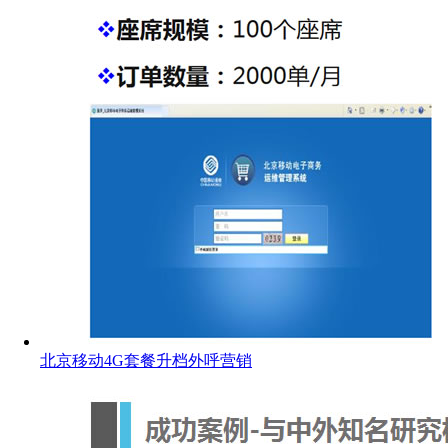
北京移动4G套餐升档外呼营销