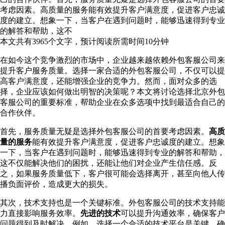
考虑因素。高质量的服务能有效提升客户满意度，促进客户忠诚
度的建立。想象一下，当客户在遇到问题时，能够迅速得到专业
的解答和帮助，这不
本文共有
3965
个文字，预计阅读所需时间
10
分钟
在如今这个竞争激烈的市场中，企业越来越依赖外包客服公司来
提升客户服务质量。选择一家合适的外包客服公司，不仅可以提
高客户满意度，还能增强企业的竞争力。然而，面对众多的选
择，企业应该如何做出明智的决策呢？本文将讨论选择北京外包
客服公司的重要标准，帮助企业在众多选项中找到最适合自己的
合作伙伴。
首先，服务质量无疑是选择外包客服公司的首要考虑因素。
高质
量的服务
能有效提升客户满意度，促进客户忠诚度的建立。想象
一下，当客户在遇到问题时，能够迅速得到专业的解答和帮助，
这不仅能解决他们的困扰，还能让他们对企业产生信任感。反
之，如果服务质量低下，客户很可能会选择离开，甚至向他人传
播负面评价，造成更大的损失。
其次，技术支持也是一个关键标准。外包客服公司的技术支持能
力直接影响服务效率。
先进的技术
可以提升沟通效率，确保客户
问题得到及时解决。例如，选择一个合适的技术平台是关键，确