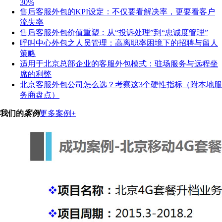
30%
售后客服外包的KPI设定：不仅要看解决率，更要看客户
流失率
售后客服外包价值重塑：从“投诉处理”到“忠诚度管理”
呼叫中心外包之人员管理：高离职率困境下的招聘与留人
策略
适用于北京总部企业的客服外包模式：驻场服务与远程坐
席的利弊
北京客服外包公司怎么选？考察这3个硬性指标（附本地服
务商盘点）
我们的
案例
更多案例+