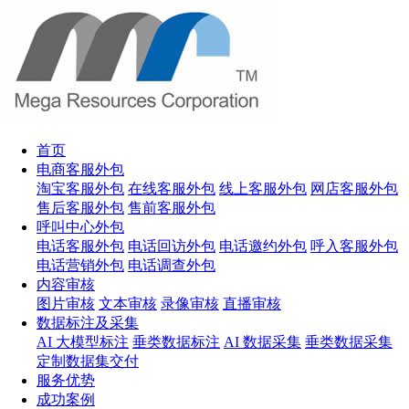
首页
电商客服外包
淘宝客服外包
在线客服外包
线上客服外包
网店客服外包
售后客服外包
售前客服外包
呼叫中心外包
电话客服外包
电话回访外包
电话邀约外包
呼入客服外包
电话营销外包
电话调查外包
内容审核
图片审核
文本审核
录像审核
直播审核
数据标注及采集
AI 大模型标注
垂类数据标注
AI 数据采集
垂类数据采集
定制数据集交付
服务优势
成功案例