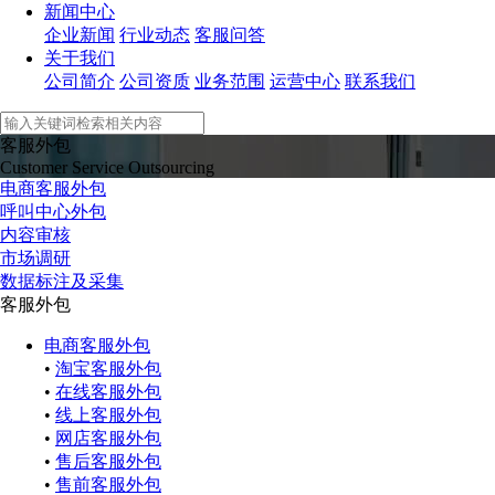
新闻中心
企业新闻
行业动态
客服问答
关于我们
公司简介
公司资质
业务范围
运营中心
联系我们
客服外包
Customer Service Outsourcing
电商客服外包
呼叫中心外包
内容审核
市场调研
数据标注及采集
客服外包
电商客服外包
•
淘宝客服外包
•
在线客服外包
•
线上客服外包
•
网店客服外包
•
售后客服外包
•
售前客服外包