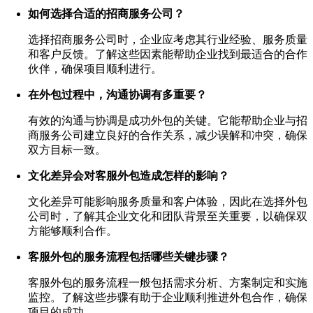
如何选择合适的招商服务公司？
选择招商服务公司时，企业应考虑其行业经验、服务质量
和客户反馈。了解这些因素能帮助企业找到最适合的合作
伙伴，确保项目顺利进行。
在外包过程中，沟通协调有多重要？
有效的沟通与协调是成功外包的关键。它能帮助企业与招
商服务公司建立良好的合作关系，减少误解和冲突，确保
双方目标一致。
文化差异会对客服外包造成怎样的影响？
文化差异可能影响服务质量和客户体验，因此在选择外包
公司时，了解其企业文化和团队背景至关重要，以确保双
方能够顺利合作。
客服外包的服务流程包括哪些关键步骤？
客服外包的服务流程一般包括需求分析、方案制定和实施
监控。了解这些步骤有助于企业顺利推进外包合作，确保
项目的成功。