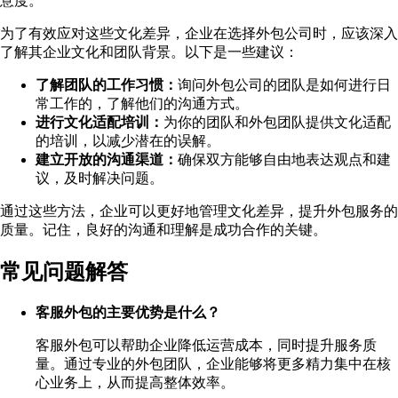
意度。
为了有效应对这些文化差异，企业在选择外包公司时，应该深入
了解其企业文化和团队背景。以下是一些建议：
了解团队的工作习惯：
询问外包公司的团队是如何进行日
常工作的，了解他们的沟通方式。
进行文化适配培训：
为你的团队和外包团队提供文化适配
的培训，以减少潜在的误解。
建立开放的沟通渠道：
确保双方能够自由地表达观点和建
议，及时解决问题。
通过这些方法，企业可以更好地管理文化差异，提升外包服务的
质量。记住，良好的沟通和理解是成功合作的关键。
常见问题解答
客服外包的主要优势是什么？
客服外包可以帮助企业降低运营成本，同时提升服务质
量。通过专业的外包团队，企业能够将更多精力集中在核
心业务上，从而提高整体效率。