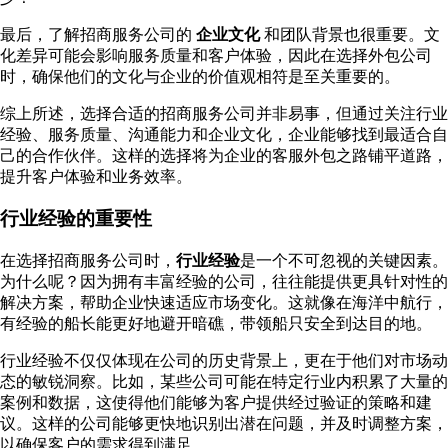
最后，了解招商服务公司的
企业文化
和团队背景也很重要。文
化差异可能会影响服务质量和客户体验，因此在选择外包公司
时，确保他们的文化与企业的价值观相符是至关重要的。
综上所述，选择合适的招商服务公司并非易事，但通过关注行业
经验、服务质量、沟通能力和企业文化，企业能够找到最适合自
己的合作伙伴。这样的选择将为企业的客服外包之路铺平道路，
提升客户体验和业务效率。
行业经验的重要性
在选择招商服务公司时，
行业经验
是一个不可忽视的关键因素。
为什么呢？因为拥有丰富经验的公司，往往能提供更具针对性的
解决方案，帮助企业快速适应市场变化。这就像在海洋中航行，
有经验的船长能更好地避开暗礁，带领船只安全到达目的地。
行业经验不仅仅体现在公司的历史背景上，更在于他们对市场动
态的敏锐洞察。比如，某些公司可能在特定行业内积累了大量的
案例和数据，这使得他们能够为客户提供经过验证的策略和建
议。这样的公司能够更快地识别出潜在问题，并及时调整方案，
以确保客户的需求得到满足。