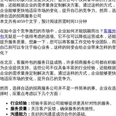
验，还能根据企业的需求量身定制解决方案。通过这样的方式，
企业能够更快地适应市场的变化，提升自己的竞争力。然而，选
择合适的招商服务公司
本文共有
4059
个文字，预计阅读所需时间
11
分钟
在如今这个竞争激烈的市场中，企业如何才能脱颖而出？
客服外
包
无疑是一个值得考虑的选项。它不仅可以降低运营成本，还能
提升服务质量。想象一下，您可以将客服工作交给专业团队，而
自己则可以专注于核心业务，这样的转变会给企业带来怎样的变
化？
在北京，客服外包的服务日益成熟，许多招商服务公司都在积极
为企业提供支持。这些公司不仅具备丰富的行业经验，还能根据
企业的需求量身定制解决方案。通过这样的方式，企业能够更快
地适应市场的变化，提升自己的竞争力。
然而，选择合适的招商服务公司并不是一件简单的事。企业在选
择时，应重点考虑以下几个方面：
行业经验：
经验丰富的公司能够提供更具针对性的服务。
服务质量：
关注客户反馈，确保服务的有效性。
沟通能力：
良好的沟通是成功合作的基础。