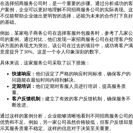
在选择招商服务公司时，是一个重要的步骤。通过分析成功的客
户案例，企业可以更好地理解不同招商服务公司的实际表现。这
不仅能帮助企业做出更明智的选择，还能为未来的合作打下良好
的基础。
例如，某家电子商务公司在选择客服外包服务时，参考了几家公
司的案例。通过对比，他们发现一家招商服务公司在处理客户投
诉方面的表现尤为突出。该公司在过去的项目中，成功将客户满
意度提升了30%。这是一个令人印象深刻的数字。
具体来说，这家服务公司采取了以下措施：
快速响应：
他们设定了严格的响应时间标准，确保客户的
问题能在最短时间内得到解决。
定期培训：
他们定期对客服人员进行培训，提高服务质
量。
客户反馈机制：
建立了有效的客户反馈机制，确保服务不
断改进。
通过这样的案例分析，企业能够清晰地看到不同招商服务公司的
优势和不足。例如，另一家公司虽然价格较低，但客户反馈却显
示其服务质量不稳定。这样的信息对于决策至关重要。