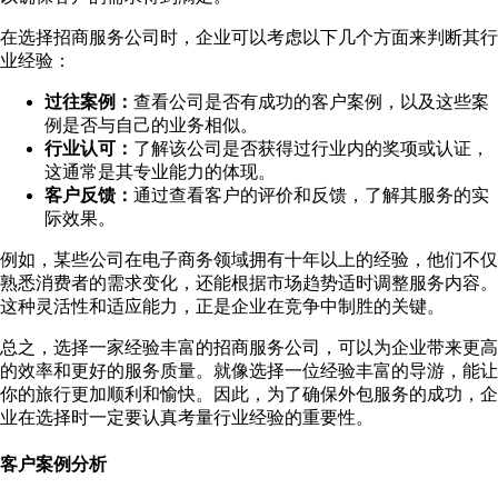
在选择招商服务公司时，企业可以考虑以下几个方面来判断其行
业经验：
过往案例：
查看公司是否有成功的客户案例，以及这些案
例是否与自己的业务相似。
行业认可：
了解该公司是否获得过行业内的奖项或认证，
这通常是其专业能力的体现。
客户反馈：
通过查看客户的评价和反馈，了解其服务的实
际效果。
例如，某些公司在电子商务领域拥有十年以上的经验，他们不仅
熟悉消费者的需求变化，还能根据市场趋势适时调整服务内容。
这种灵活性和适应能力，正是企业在竞争中制胜的关键。
总之，选择一家经验丰富的招商服务公司，可以为企业带来更高
的效率和更好的服务质量。就像选择一位经验丰富的导游，能让
你的旅行更加顺利和愉快。因此，为了确保外包服务的成功，企
业在选择时一定要认真考量行业经验的重要性。
客户案例分析