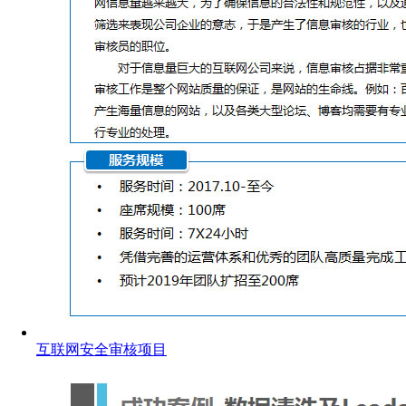
互联网安全审核项目