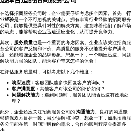
在选择招商服务公司时，企业需要仔细考虑多个因素。首先，
行
业经验
是一个不可忽视的关键点。拥有丰富行业经验的招商服务
公司，能够提供更具针对性的解决方案。这意味着他们了解市场
的动态，能够帮助企业迅速适应变化，从而提升竞争力。
其次，
服务质量
也是一个重要的考虑因素。企业应该关注招商服
务公司的客户反馈和评价。高质量的服务不仅能提升客户满意
度，还能增强企业的品牌形象。想象一下，一个响应迅速、问题
解决能力强的团队，能为客户带来怎样的体验！
在评估服务质量时，可以考虑以下几个维度：
响应速度：
客服团队能多快回复客户的询问？
客户满意度：
其他客户对该公司的评价如何？
问题解决能力：
遇到问题时，服务团队能否迅速有效地处
理？
此外，企业还应关注招商服务公司的
沟通能力
。良好的沟通能
够确保双方目标一致，减少误解和冲突。想象一下，如果招商服
务公司能在第一时间理解你的需求，合作的顺利程度会提高多
少！