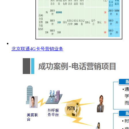
北京联通4G卡号营销业务