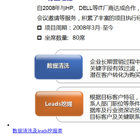
数据清洗及leads挖掘类