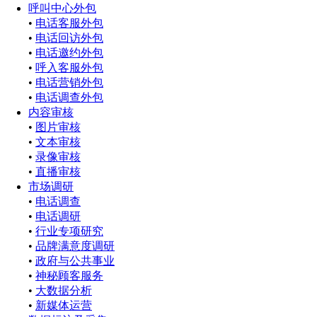
呼叫中心外包
•
电话客服外包
•
电话回访外包
•
电话邀约外包
•
呼入客服外包
•
电话营销外包
•
电话调查外包
内容审核
•
图片审核
•
文本审核
•
录像审核
•
直播审核
市场调研
•
电话调查
•
电话调研
•
行业专项研究
•
品牌满意度调研
•
政府与公共事业
•
神秘顾客服务
•
大数据分析
•
新媒体运营