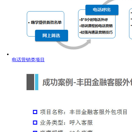
电话营销类项目