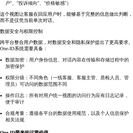
户”、“投诉倾向”、“价格敏感”）
这个视图让客服在回应用户时，能够基于完整的信息做出判断，
而不是仅凭当前单次对话。
数据安全与权限控制
跨平台整合用户数据，对数据安全和隐私保护提出了更高要求。
One-ID系统需要具备：
数据加密：用户身份信息、对话内容在传输和存储过程中的
加密保护
权限分级：不同角色（一线客服、客服主管、质检人员、管
理员）可访问的数据范围不同
操作日志：所有对用户统一视图的访问行为应有日志记录，
便于审计
合规考量：遵循各平台的数据使用规范，以及个人信息保护
相关法规
One-ID带来的运营价值