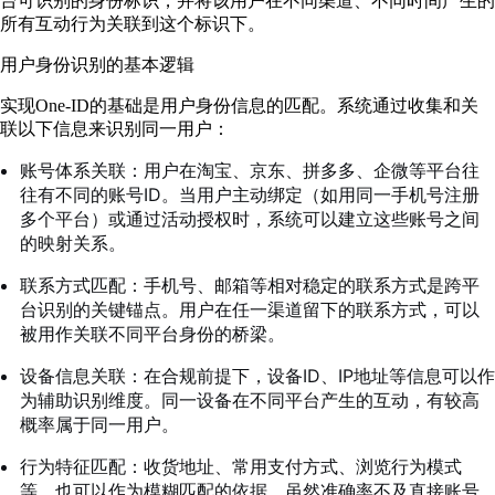
台可识别的身份标识，并将该用户在不同渠道、不同时间产生的
所有互动行为关联到这个标识下。
用户身份识别的基本逻辑
实现One-ID的基础是用户身份信息的匹配。系统通过收集和关
联以下信息来识别同一用户：
账号体系关联：用户在淘宝、京东、拼多多、企微等平台往
往有不同的账号ID。当用户主动绑定（如用同一手机号注册
多个平台）或通过活动授权时，系统可以建立这些账号之间
的映射关系。
联系方式匹配：手机号、邮箱等相对稳定的联系方式是跨平
台识别的关键锚点。用户在任一渠道留下的联系方式，可以
被用作关联不同平台身份的桥梁。
设备信息关联：在合规前提下，设备ID、IP地址等信息可以作
为辅助识别维度。同一设备在不同平台产生的互动，有较高
概率属于同一用户。
行为特征匹配：收货地址、常用支付方式、浏览行为模式
等，也可以作为模糊匹配的依据，虽然准确率不及直接账号