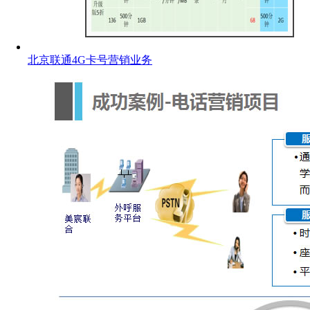
北京联通4G卡号营销业务