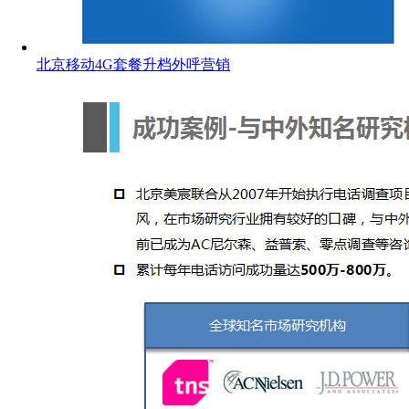
北京移动4G套餐升档外呼营销