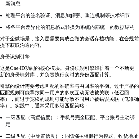
新消息
处理平台的签名验证、消息加解密、重连机制等技术细节
将各平台差异化的消息格式转换为系统内部统一的数据结构
对于企微场景，接入层需要集成企微的会话存档功能，在合规前
提下获取沟通内容。
身份识别引擎
这是One-ID功能的核心模块。身份识别引擎维护着一个不断更
新的身份映射库，并负责执行实时的身份匹配计算。
引擎的设计需要考虑匹配的准确率与召回率的平衡。过于严格的
匹配规则可能导致同一用户的多次互动无法被关联（低召回
率），而过于宽松的规则可能导致不同用户被错误关联（低准确
率）。实践中，通常采用多级匹配策略：
一级匹配（高置信度）：手机号完全匹配、平台账号主动绑
定
二级匹配（中等置信度）：同设备+相似行为模式、收货地址