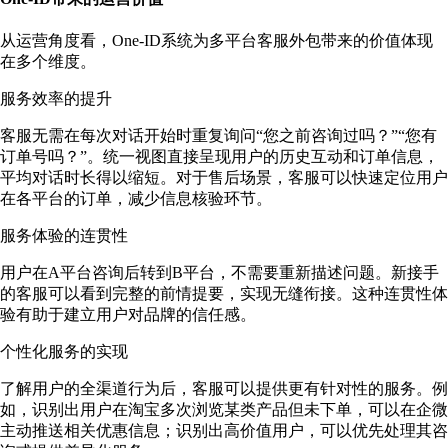
从运营角度看，One-ID系统为多平台客服外包带来的价值体现
在多个维度。
服务效率的提升
客服无需在每次对话开始时重复询问“您之前咨询过吗？”“您有
订单号吗？”。统一视图直接呈现用户的历史互动和订单信息，
平均对话时长得以缩短。对于售后场景，客服可以快速定位用户
在各平台的订单，减少信息核验环节。
服务体验的连贯性
用户在A平台咨询后转到B平台，不需要重新描述问题。新接手
的客服可以看到完整的前情提要，实现无缝衔接。这种连贯性体
验有助于建立用户对品牌的信任感。
个性化服务的实现
了解用户的全渠道行为后，客服可以提供更有针对性的服务。例
如，识别出用户在淘宝多次浏览某类产品但未下单，可以在企微
主动推送相关优惠信息；识别出高价值用户，可以优先处理其咨