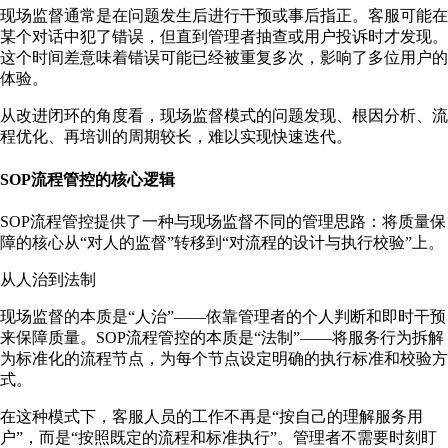
现场监督通常是在问题发生后进行干预或事后指正。客服可能在
某个对话中犯了错误，但直到管理者抽查或用户投诉时才发现。
这个时间差意味着错误可能已经被重复多次，影响了多位用户的
体验。
从改进闭环的角度看，现场监督模式的问题发现、根因分析、流
程优化、再培训的周期较长，难以实现快速迭代。
SOP流程管控的核心逻辑
SOP流程管控提供了一种与现场监督不同的管理思路：将质量保
障的核心从“对人的监督”转移到“对流程的设计与执行校验”上。
从人治到法制
现场监督的本质是“人治”——依靠管理者的个人判断和即时干预
来保障质量。SOP流程管控的本质是“法制”——将服务行为拆解
为标准化的流程节点，为每个节点设定明确的执行标准和校验方
式。
在这种模式下，客服人员的工作不再是“按自己的理解服务用
户”，而是“按照既定的流程和标准执行”。管理者不需要时刻盯