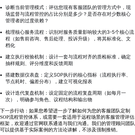
诊断当前管理模式：评估您现有客服团队的管理方式中，现
场监督与流程管控的占比分别是多少？是否存在对少数核心
管理者的过度依赖？
梳理核心服务流程：识别对服务质量影响较大的3-5个核心流
程（如售前咨询、售后处理、投诉升级），将其标准化、文
档化
建立执行校验机制：设计一套与流程对齐的质检标准，确定
抽样规则、评分维度和反馈周期
搭建数据仪表盘：定义SOP执行的核心指标（流程执行率、
节点耗时、偏差分布），建立可视化报表
设计迭代复盘机制：设定固定的流程复盘周期（如每月一
次），明确参与角色、议程结构和输出物
下一步行动：如果您希望进一步了解如何为您的客服团队定制
SOP流程管控体系，或需要一套适用于远程场景的客服管理评估
框架，欢迎通过官网联系通道与我们沟通。我们的管理顾问团队
可以提供基于实际案例的方法论讲解，不涉及强制推销。