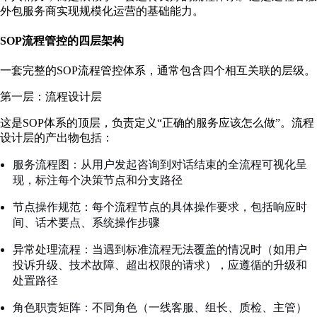
外包服务商实现规模化运营的基础能力。
SOP流程管控的四层架构
一套完整的SOP流程管控体系，通常包含四个相互关联的层级。
第一层：流程设计层
这是SOP体系的顶层，负责定义“正确的服务应该怎么做”。流程
设计层的产出物包括：
服务流程图：从用户发起咨询到对话结束的全流程可视化呈
现，标注每个决策节点和分支路径
节点操作规范：每个流程节点的具体操作要求，包括响应时
间、话术要点、系统操作步骤
异常处理流程：当遇到标准流程无法覆盖的情况时（如用户
投诉升级、技术故障、超出权限的请求），应遵循的升级和
处置路径
角色职责矩阵：不同角色（一线客服、组长、质检、主管）