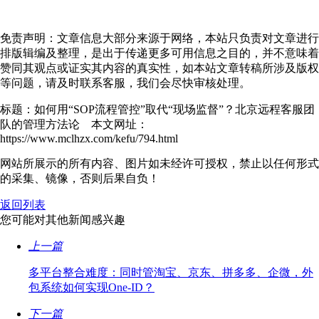
免责声明：文章信息大部分来源于网络，本站只负责对文章进行
排版辑编及整理，是出于传递更多可用信息之目的，并不意味着
赞同其观点或证实其内容的真实性，如本站文章转稿所涉及版权
等问题，请及时联系客服，我们会尽快审核处理。
标题：如何用“SOP流程管控”取代“现场监督”？北京远程客服团
队的管理方法论 本文网址：
https://www.mclhzx.com/kefu/794.html
网站所展示的所有内容、图片如未经许可授权，禁止以任何形式
的采集、镜像，否则后果自负！
返回列表
您可能对其他新闻感兴趣
上一篇
多平台整合难度：同时管淘宝、京东、拼多多、企微，外
包系统如何实现One-ID？
下一篇