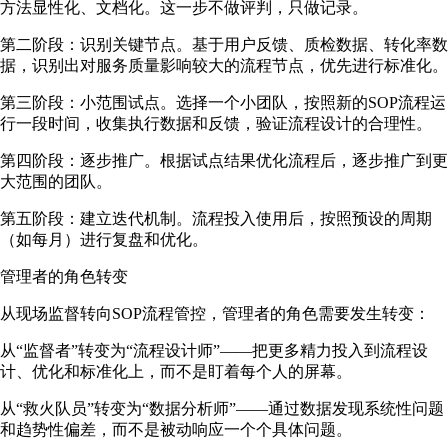
方法显性化、文档化。这一步不做评判，只做记录。
第二阶段：识别关键节点。基于用户反馈、质检数据、转化率数
据，识别出对服务质量影响较大的流程节点，优先进行标准化。
第三阶段：小范围试点。选择一个小团队，按照新的SOP流程运
行一段时间，收集执行数据和反馈，验证流程设计的合理性。
第四阶段：逐步推广。根据试点结果优化流程后，逐步推广到更
大范围的团队。
第五阶段：建立迭代机制。流程投入使用后，按照预设的周期
（如每月）进行复盘和优化。
管理者的角色转变
从现场监督转向SOP流程管控，管理者的角色需要发生转变：
从“监督者”转变为“流程设计师”——把更多精力投入到流程设
计、优化和标准化上，而不是盯着每个人的屏幕。
从“救火队员”转变为“数据分析师”——通过数据发现系统性问题
和趋势性偏差，而不是被动响应一个个具体问题。