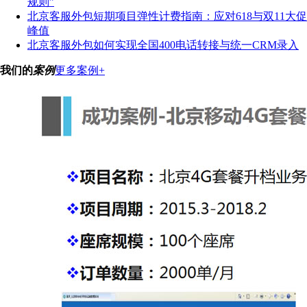
规则”
北京客服外包短期项目弹性计费指南：应对618与双11大促
峰值
北京客服外包如何实现全国400电话转接与统一CRM录入
我们的
案例
更多案例+