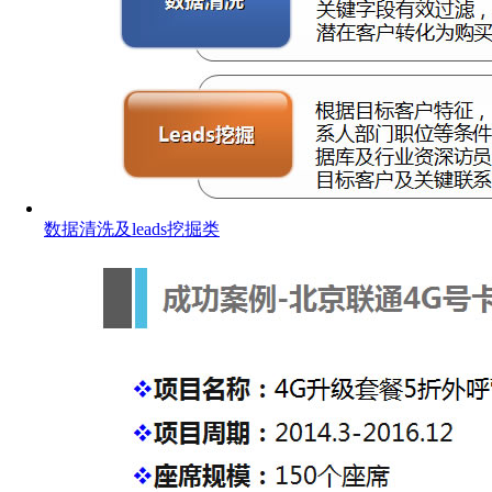
数据清洗及leads挖掘类