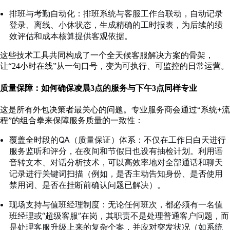
排班与考勤自动化：排班系统与客服工作台联动，自动记录
登录、离线、小休状态，生成精确的工时报表，为后续的绩
效评估和成本核算提供客观依据。
这些技术工具共同构成了一个全天候客服解决方案的骨架，
让“24小时在线”从一句口号，变为可执行、可监控的日常运营。
质量保障：如何确保凌晨3点的服务与下午3点同样专业
这是所有外包决策者最关心的问题。专业服务商会通过“系统+流
程”的组合拳来保障服务质量的一致性：
覆盖全时段的QA（质量保证）体系：不仅在工作日白天进行
服务监听和评分，在夜间和节假日也设有抽检计划。利用语
音转文本、对话分析技术，可以高效率地对全部通话和聊天
记录进行关键词扫描（例如，是否主动告知身份、是否使用
禁用词、是否在挂断前确认问题已解决）。
现场支持与值班经理制度：无论任何班次，都必须有一名值
班经理或“超级客服”在岗，其职责不是处理普通客户问题，而
是处理客服升级上来的复杂个案，并应对突发状况（如系统