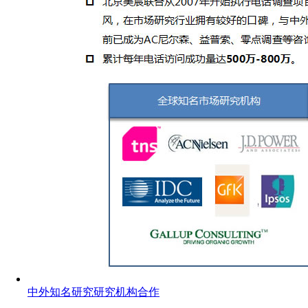
中外知名研究研究机构合作