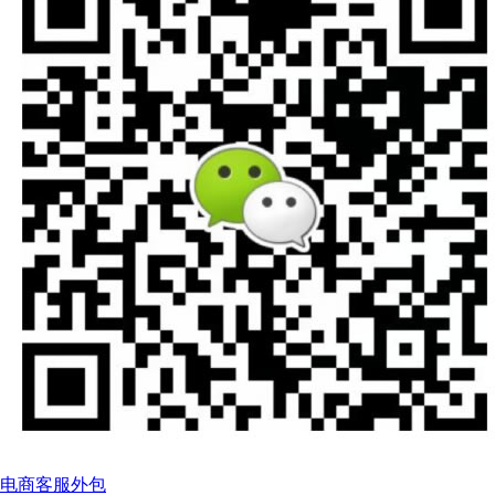
电商客服外包