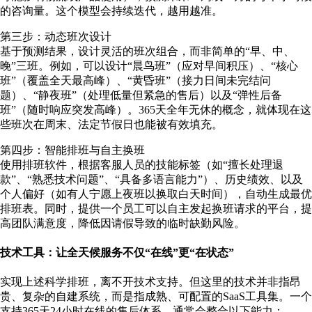
的咨询量。这个模型会持续迭代，越用越准。
第三步：动态班次设计
基于预测结果，设计灵活的班次组合，而非简单的“早、中、
晚”三班。例如，可以设计“晨鸟班”（应对早间积压）、“核心
班”（覆盖全天最高峰）、“黄昏班”（接力日间未完结问
题）、“静夜班”（处理低量但紧急的售后）以及“弹性后备
班”（随时响应突发高峰）。365天全年无休的概念，就体现在这
些班次在周末、法定节假日也能被有效填充。
第四步：智能排班与自主换班
使用排班软件，根据客服人员的技能标签（如“擅长处理退
款”、“熟悉技术问题”、“具备多语言能力”）、历史绩效、以及
个人偏好（如有人宁愿上夜班以换取白天时间），自动生成最优
排班表。同时，提供一个员工可以自主发起换班请求的平台，提
高团队满意度，降低因请假导致的临时缺勤风险。
技术工具：让全天候服务不仅“在线”更“在状态”
实现上述科学排班，离不开技术支持。但这里的技术并非指昂
贵、复杂的自建系统，而是指成熟、可配置的SaaS工具集。一个
支持365天24小时在线的售后体系，通常会整合以下能力：