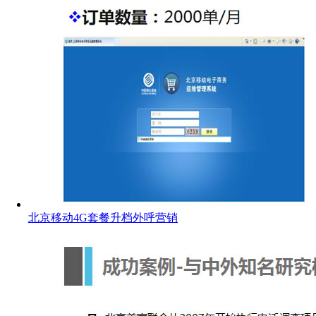
北京移动4G套餐升档外呼营销