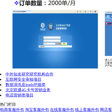
中外知名研究研究机构合作
互联网安全审核项目
数据清洗及leads挖掘类
北京联通4G卡号营销业务
电话营销类项目
热门栏目
电商客服外包
淘宝客服外包
在线客服外包
线上客服外包
网店客