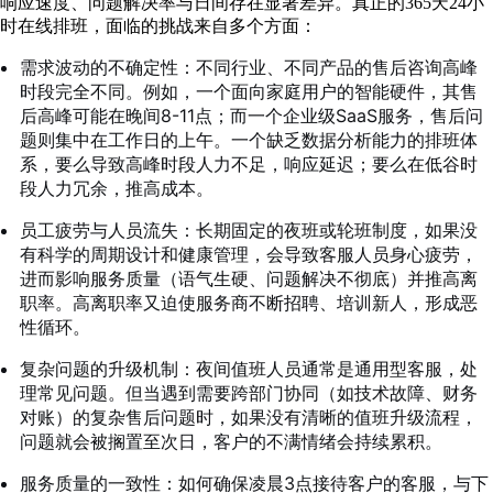
响应速度、问题解决率与日间存在显著差异。真正的365天24小
时在线排班，面临的挑战来自多个方面：
需求波动的不确定性：不同行业、不同产品的售后咨询高峰
时段完全不同。例如，一个面向家庭用户的智能硬件，其售
后高峰可能在晚间8-11点；而一个企业级SaaS服务，售后问
题则集中在工作日的上午。一个缺乏数据分析能力的排班体
系，要么导致高峰时段人力不足，响应延迟；要么在低谷时
段人力冗余，推高成本。
员工疲劳与人员流失：长期固定的夜班或轮班制度，如果没
有科学的周期设计和健康管理，会导致客服人员身心疲劳，
进而影响服务质量（语气生硬、问题解决不彻底）并推高离
职率。高离职率又迫使服务商不断招聘、培训新人，形成恶
性循环。
复杂问题的升级机制：夜间值班人员通常是通用型客服，处
理常见问题。但当遇到需要跨部门协同（如技术故障、财务
对账）的复杂售后问题时，如果没有清晰的值班升级流程，
问题就会被搁置至次日，客户的不满情绪会持续累积。
服务质量的一致性：如何确保凌晨3点接待客户的客服，与下