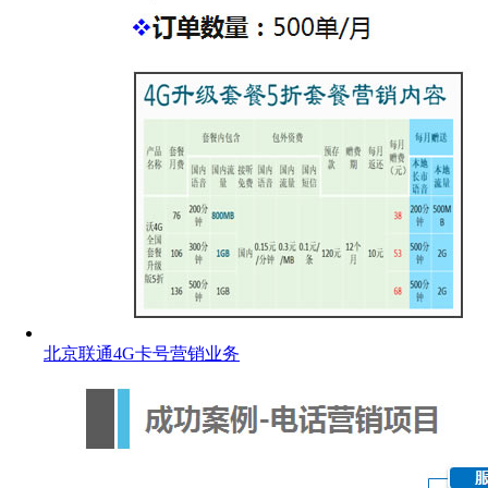
北京联通4G卡号营销业务