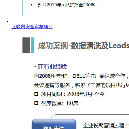
互联网安全审核项目