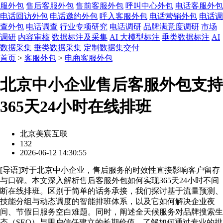
服外包
售后客服外包
售前客服外包
呼叫中心外包
电话客服外包
电话回访外包
电话邀约外包
呼入客服外包
电话营销外包
电话调
查外包
电话调查
行业专项研究
电话调研
品牌满意度调研
市场
调研
内容审核
数据标注及采集
AI 大模型标注
垂类数据标注
AI
数据采集
垂类数据采集
定制数据集交付
首页
>
客服外包
>
电商客服外包
北京中小企业售后客服外包支持
365天24小时在线排班
北京美宸互联
132
2026-06-12 14:30:55
[
导语
]对于北京中小企业，售后服务的时效性直接影响客户留存
与口碑。本文深入解析售后客服外包如何实现365天24小时不间
断在线排班。区别于简单的话务承接，我们探讨基于流量预测、
技能分组与动态调度的智能排班体系，以及它如何解决企业夜
间、节假日服务空白难题。同时，阐述全天候服务对品牌搜索生
态（SEO）与用户信任建立的长期价值。了解如何通过专业的排