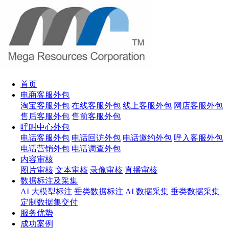
首页
电商客服外包
淘宝客服外包
在线客服外包
线上客服外包
网店客服外包
售后客服外包
售前客服外包
呼叫中心外包
电话客服外包
电话回访外包
电话邀约外包
呼入客服外包
电话营销外包
电话调查外包
内容审核
图片审核
文本审核
录像审核
直播审核
数据标注及采集
AI 大模型标注
垂类数据标注
AI 数据采集
垂类数据采集
定制数据集交付
服务优势
成功案例