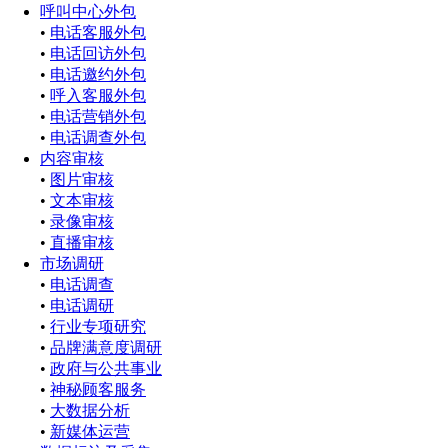
呼叫中心外包
•
电话客服外包
•
电话回访外包
•
电话邀约外包
•
呼入客服外包
•
电话营销外包
•
电话调查外包
内容审核
•
图片审核
•
文本审核
•
录像审核
•
直播审核
市场调研
•
电话调查
•
电话调研
•
行业专项研究
•
品牌满意度调研
•
政府与公共事业
•
神秘顾客服务
•
大数据分析
•
新媒体运营