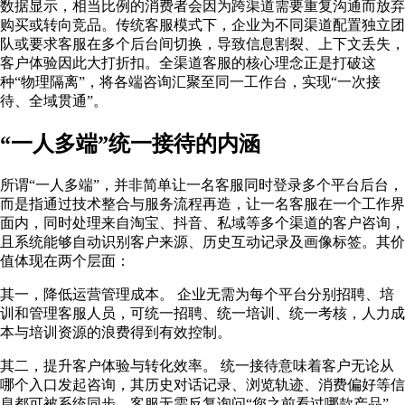
数据显示，相当比例的消费者会因为跨渠道需要重复沟通而放弃
购买或转向竞品
。传统客服模式下，企业为不同渠道配置独立团
队或要求客服在多个后台间切换，导致信息割裂、上下文丢失，
客户体验因此大打折扣。全渠道客服的核心理念正是打破这
种“物理隔离”，将各端咨询汇聚至同一工作台，实现“一次接
待、全域贯通”
。
“一人多端”统一接待的内涵
所谓“一人多端”，并非简单让一名客服同时登录多个平台后台，
而是指通过技术整合与服务流程再造，让一名客服在一个工作界
面内，同时处理来自淘宝、抖音、私域等多个渠道的客户咨询，
且系统能够自动识别客户来源、历史互动记录及画像标签。其价
值体现在两个层面：
其一，降低运营管理成本。 企业无需为每个平台分别招聘、培
训和管理客服人员，可统一招聘、统一培训、统一考核，人力成
本与培训资源的浪费得到有效控制
。
其二，提升客户体验与转化效率。 统一接待意味着客户无论从
哪个入口发起咨询，其历史对话记录、浏览轨迹、消费偏好等信
息都可被系统同步，客服无需反复询问“您之前看过哪款产品”，