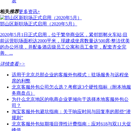
表
相关
推荐
更多资讯+
邯山区新职场正式启用（2020年5月）
2020年5月1日正式启用，位于繁华商业区，紧邻邯郸火车站;目
前运营职场面积达2000平米，现建成坐席数量达500席;整洁优美
的办公环境，并配备酒店级员工公寓和员工食堂，配套齐全完
善。...
详情查看>>
适用于北京总部企业的客服外包模式：驻场服务与远程坐
席的利弊
北京客服外包公司怎么选？考察这3个硬性指标（附本地服
务商盘点）
为什么北京地区的电商企业更倾向于选择本地客服外包公
司？
淘宝客服外包避坑指南：关于响应时间与回复率的那些“潜
规则”
北京客服外包短期项目弹性计费指南：应对618与双11大促
峰值