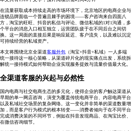
在流量获取成本持续走高的市场环境下，北京地区的电商企业与
连锁品牌面临一个普遍且棘手的困境——客户咨询来自四面八
方，淘宝的旺旺、抖音的私信与评论、微信私域的1对1沟通，多
个平台的消息入口相互独立，运营团队疲于在不同后台之间切
换。这一局面的直接后果是响应延迟、客户流失，以及难以沉淀
可持续经营的私域资产。
本文将围绕北京全渠道
客服外包
（淘宝+抖音+私域）一人多端
统一接待这一核心策略，从渠道碎片化的现实痛点出发，系统拆
解统一接待模式如何帮助企业实现服务提效与流量价值最大化。
全渠道客服的兴起与必然性
国内电商与社交电商生态的多元化，使得企业的客户触达渠道从
早期的单一网店咨询，演变为覆盖传统电商平台、内容电商平台
以及私域社交场景的复杂网络。这一变化并非简单的渠道数量增
加，而是客户行为模式的根本转变——消费者倾向于在不同平台
完成消费决策的不同环节，例如在抖音发现商品、在淘宝比价、
在微信咨询细节。