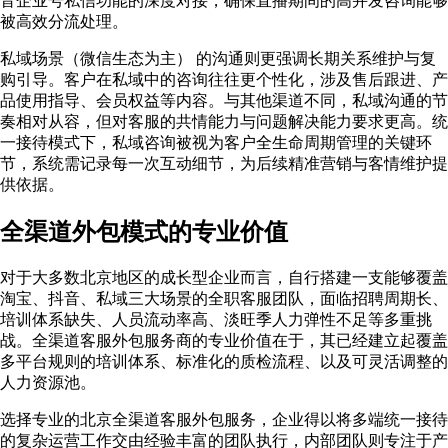
音企业号私信功能的深度对接，确保直播期间的高并发咨询能够
被高效分流处理。
私域场景（微信生态为主） 的沟通则更强调长期关系维护与复
购引导。客户在私域中的咨询往往更个性化，涉及售后跟进、产
品使用指导、会员权益等内容。与其他渠道不同，私域沟通的节
奏相对从容，但对客服的共情能力与问题解决能力要求更高。统
一接待模式下，私域咨询被视为客户全生命周期管理的关键环
节，系统需记录每一次互动细节，为后续精准营销与客情维护提
供依据。
全渠道外包模式的专业价值
对于大多数北京地区的成长型企业而言，自行搭建一支能够覆盖
淘宝、抖音、私域三大场景的全职客服团队，面临招聘周期长、
培训体系缺失、人员流动率高、淡旺季人力弹性不足等多重挑
战。全渠道客服外包服务商的专业价值在于，其已经建立起覆盖
多平台规则的培训体系、标准化的质检流程、以及可灵活调整的
人力资源池。
选择专业的北京全渠道客服外包服务，企业得以将多端统一接待
的复杂运营工作交由经验丰富的团队执行，内部团队则专注于产