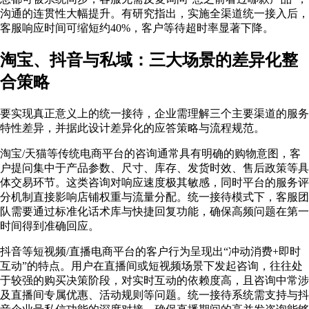
沟通的连贯性大幅提升。有研究指出，实施全渠道统一接入后，
客服响应时间可缩短约40%，客户等待超时率显著下降
。
淘宝、抖音与私域：三大场景的差异化整
合策略
要实现真正意义上的统一接待，企业需理解三个主要渠道的服务
特性差异，并据此设计差异化的应答策略与流程规范。
淘宝/天猫等传统电商平台的咨询通常具有明确的购物意图，客
户提问集中于产品参数、尺寸、库存、发货时效、售后政策等具
体交易环节。这类咨询对响应速度极其敏感，同时平台的服务评
分机制直接影响店铺权重与流量分配。统一接待模式下，客服团
队需要通过标准化话术库与快捷回复功能，确保高频问题在第一
时间得到准确回应。
抖音等短视频/直播电商平台的客户行为呈现出“冲动消费+即时
互动”的特点。用户在直播间或短视频场景下发起咨询，往往处
于较强的购买决策阶段，对实时互动的依赖度高，且咨询中常涉
及直播间专属优惠、活动规则等问题。统一接待系统需支持与抖