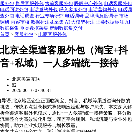
服外包
售后客服外包
售前客服外包
呼叫中心外包
电话客服外包
电话回访外包
电话邀约外包
呼入客服外包
电话营销外包
电话调
查外包
电话调查
行业专项研究
电话调研
品牌满意度调研
市场
调研
内容审核
数据标注及采集
AI 大模型标注
垂类数据标注
AI
数据采集
垂类数据采集
定制数据集交付
首页
>
客服外包
>
电商客服外包
北京全渠道客服外包（淘宝+抖
音+私域）一人多端统一接待
北京美宸互联
82
2026-06-16 07:46:31
[
导语
]北京地区企业正面临淘宝、抖音、私域等渠道咨询分散的
挑战，传统多点登录模式导致响应延迟与客户流失。本文深入解
析全渠道客服外包模式，通过“一人多端”统一接待策略，将分散
流量整合为高效转化引擎，涵盖平台规则、私域沉淀与专业外包
协同，助力企业实现服务与增长双赢。
本文共有
1516
个文字，预计阅读所需时间
4
分钟