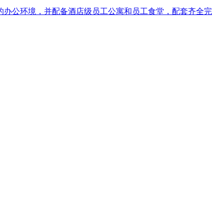
洁优美的办公环境，并配备酒店级员工公寓和员工食堂，配套齐全完