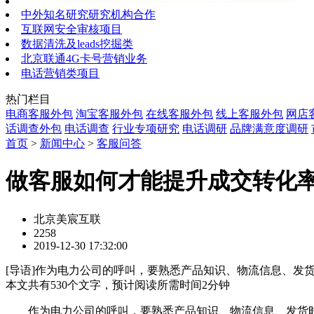
中外知名研究研究机构合作
互联网安全审核项目
数据清洗及leads挖掘类
北京联通4G卡号营销业务
电话营销类项目
热门栏目
电商客服外包
淘宝客服外包
在线客服外包
线上客服外包
网店
话调查外包
电话调查
行业专项研究
电话调研
品牌满意度调研
首页
>
新闻中心
>
客服问答
做客服如何才能提升成交转化
北京美宸互联
2258
2019-12-30 17:32:00
[
导语
]作为电力公司的呼叫，要熟悉产品知识、物流信息、发
本文共有
530
个文字，预计阅读所需时间
2
分钟
作为电力公司的呼叫，要熟悉产品知识、物流信息、发货时