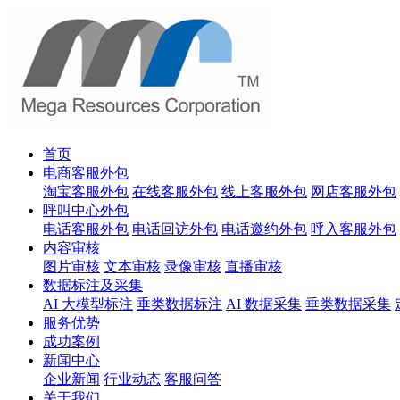
首页
电商客服外包
淘宝客服外包
在线客服外包
线上客服外包
网店客服外包
呼叫中心外包
电话客服外包
电话回访外包
电话邀约外包
呼入客服外包
内容审核
图片审核
文本审核
录像审核
直播审核
数据标注及采集
AI 大模型标注
垂类数据标注
AI 数据采集
垂类数据采集
服务优势
成功案例
新闻中心
企业新闻
行业动态
客服问答
关于我们