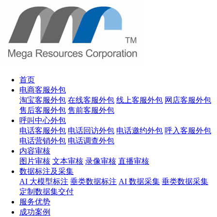
首页
电商客服外包
淘宝客服外包
在线客服外包
线上客服外包
网店客服外包
售后客服外包
售前客服外包
呼叫中心外包
电话客服外包
电话回访外包
电话邀约外包
呼入客服外包
电话营销外包
电话调查外包
内容审核
图片审核
文本审核
录像审核
直播审核
数据标注及采集
AI 大模型标注
垂类数据标注
AI 数据采集
垂类数据采集
定制数据集交付
服务优势
成功案例