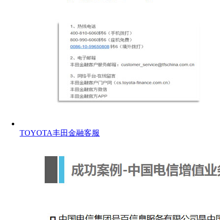
TOYOTA丰田金融客服