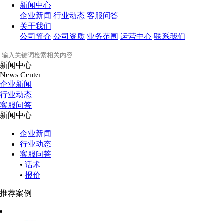
新闻中心
企业新闻
行业动态
客服问答
关于我们
公司简介
公司资质
业务范围
运营中心
联系我们
新闻中心
News Center
企业新闻
行业动态
客服问答
新闻中心
企业新闻
行业动态
客服问答
•
话术
•
报价
推荐案例