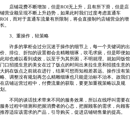
店铺花费不断增加，但是ROI无上升，且有所下滑，但是店
铺营业额呈现不断上升趋势，如果此时我们过度考虑直通车
ROI，而对于直通车流量有所限制，将会直接制约店铺营业的增
长。
3、重操作，轻策略
许多的掌柜会过分沉迷于操作的细节上，每一个关键词的出
价、排位、折扣的设置都会去精雕细琢，吹毛求疵，但是即便如
此却也难以看到成效，以至于为其所困，不明就理。就如同饭馆
门口招揽生意的美女在过了饭点的时间出来拉生意和招揽生意的
大妈在饭点之前就在进行，结果可想而知相差甚远。操作没有策
略、调整没有规划再怎么精雕细琢也只能是治标不治本。故我们
在店铺运营过程中，付费流量的获取，要更加重视策略以及规
划。
不同的谈话技术带来不同的服务效果，所以在线呼叫需要在
服务过程中猜测和把握消费者的心态，把握顾客的需求，向顾客
推荐适应该需求的产品，引导购买，促进店铺销售量的提高。