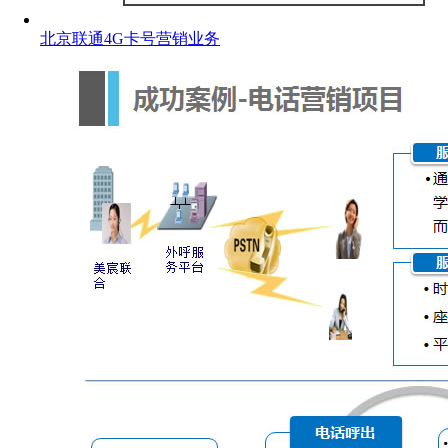
北京联通4G卡号营销业务