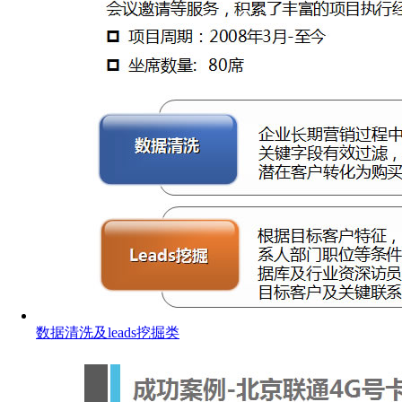
数据清洗及leads挖掘类