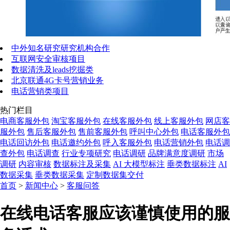
中外知名研究研究机构合作
互联网安全审核项目
数据清洗及leads挖掘类
北京联通4G卡号营销业务
电话营销类项目
热门栏目
电商客服外包
淘宝客服外包
在线客服外包
线上客服外包
网店客
服外包
售后客服外包
售前客服外包
呼叫中心外包
电话客服外包
电话回访外包
电话邀约外包
呼入客服外包
电话营销外包
电话调
查外包
电话调查
行业专项研究
电话调研
品牌满意度调研
市场
调研
内容审核
数据标注及采集
AI 大模型标注
垂类数据标注
AI
数据采集
垂类数据采集
定制数据集交付
首页
>
新闻中心
>
客服问答
在线电话客服应该谨慎使用的服