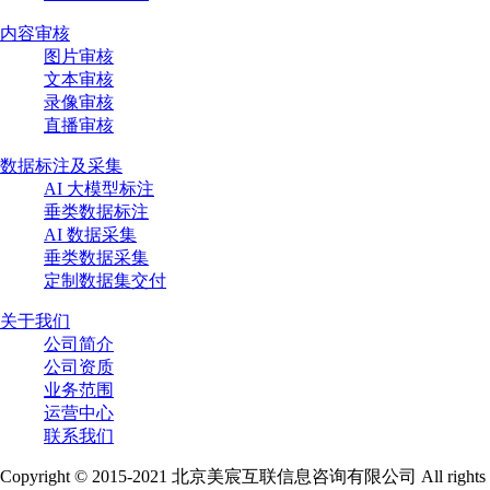
内容审核
图片审核
文本审核
录像审核
直播审核
数据标注及采集
AI 大模型标注
垂类数据标注
AI 数据采集
垂类数据采集
定制数据集交付
关于我们
公司简介
公司资质
业务范围
运营中心
联系我们
Copyright © 2015-2021 北京美宸互联信息咨询有限公司 All rights