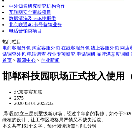
中外知名研究研究机构合作
互联网安全审核项目
数据清洗及leads挖掘类
北京联通4G卡号营销业务
电话营销类项目
热门栏目
电商客服外包
淘宝客服外包
在线客服外包
线上客服外包
网店
话调查外包
电话调查
行业专项研究
电话调研
品牌满意度调研
首页
>
新闻中心
>
企业新闻
邯郸科技园职场正式投入使用（2
北京美宸互联
2575
2020-03-01 20:52:32
[
导语
]独立三层别墅级新职场，经过半年多的装修，如今于20
绿植的设计，让工作区域格局严禁又不缺失活泼。
本文共有
161
个文字，预计阅读所需时间
1
分钟