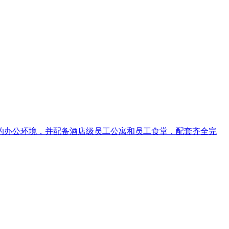
洁优美的办公环境，并配备酒店级员工公寓和员工食堂，配套齐全完