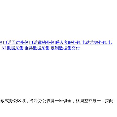
包
电话回访外包
电话邀约外包
呼入客服外包
电话营销外包
电
注
AI 数据采集
垂类数据采集
定制数据集交付
的开放式办公区域，各种办公设备一应俱全，格局整齐划一，搭配