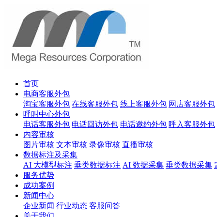
首页
电商客服外包
淘宝客服外包
在线客服外包
线上客服外包
网店客服外包
呼叫中心外包
电话客服外包
电话回访外包
电话邀约外包
呼入客服外包
内容审核
图片审核
文本审核
录像审核
直播审核
数据标注及采集
AI 大模型标注
垂类数据标注
AI 数据采集
垂类数据采集
服务优势
成功案例
新闻中心
企业新闻
行业动态
客服问答
关于我们