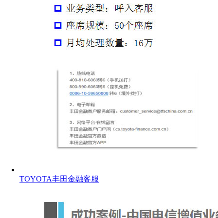
TOYOTA丰田金融客服