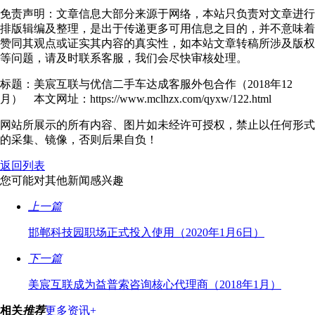
免责声明：文章信息大部分来源于网络，本站只负责对文章进行
排版辑编及整理，是出于传递更多可用信息之目的，并不意味着
赞同其观点或证实其内容的真实性，如本站文章转稿所涉及版权
等问题，请及时联系客服，我们会尽快审核处理。
标题：美宸互联与优信二手车达成客服外包合作（2018年12
月） 本文网址：https://www.mclhzx.com/qyxw/122.html
网站所展示的所有内容、图片如未经许可授权，禁止以任何形式
的采集、镜像，否则后果自负！
返回列表
您可能对其他新闻感兴趣
上一篇
邯郸科技园职场正式投入使用（2020年1月6日）
下一篇
美宸互联成为益普索咨询核心代理商（2018年1月）
相关
推荐
更多资讯+