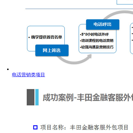
电话营销类项目