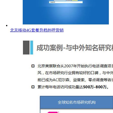
北京移动4G套餐升档外呼营销