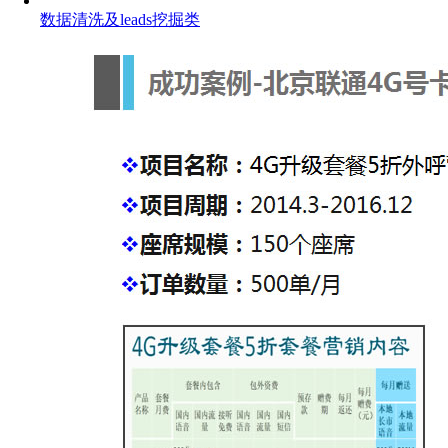
数据清洗及leads挖掘类