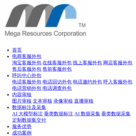
首页
电商客服外包
淘宝客服外包
在线客服外包
线上客服外包
网店客服外包
售后客服外包
售前客服外包
呼叫中心外包
电话客服外包
电话回访外包
电话邀约外包
呼入客服外包
电话营销外包
电话调查外包
内容审核
图片审核
文本审核
录像审核
直播审核
数据标注及采集
AI 大模型标注
垂类数据标注
AI 数据采集
垂类数据采集
定制数据集交付
服务优势
成功案例