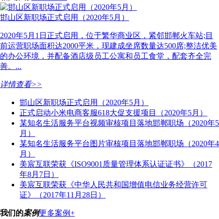
邯山区新职场正式启用（2020年5月）
2020年5月1日正式启用，位于繁华商业区，紧邻邯郸火车站;目
前运营职场面积达2000平米，现建成坐席数量达500席;整洁优美
的办公环境，并配备酒店级员工公寓和员工食堂，配套齐全完
善。...
详情查看>>
邯山区新职场正式启用（2020年5月）
正式启动小米电商客服618大促支援项目（2020年5月）
某知名生活服务平台视频审核项目落地邯郸职场（2020年5
月）
某知名生活服务平台图片审核项目落地邯郸职场（2020年4
月）
美宸互联荣获《ISO9001质量管理体系认证证书》（2017
年8月7日）
美宸互联荣获《中华人民共和国增值电信业务经营许可
证》（2017年11月28日）
我们的
案例
更多案例+