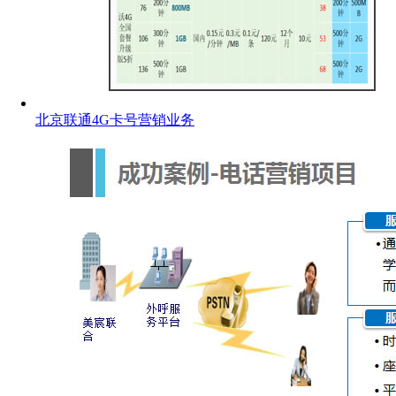
北京联通4G卡号营销业务