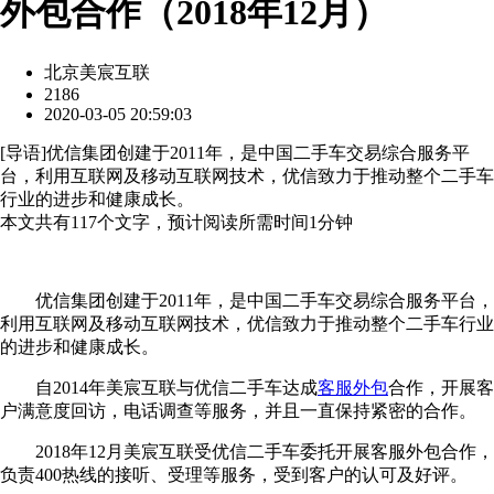
外包合作（2018年12月）
北京美宸互联
2186
2020-03-05 20:59:03
[
导语
]优信集团创建于2011年，是中国二手车交易综合服务平
台，利用互联网及移动互联网技术，优信致力于推动整个二手车
行业的进步和健康成长。
本文共有
117
个文字，预计阅读所需时间
1
分钟
优信集团创建于2011年，是中国二手车交易综合服务平台，
利用互联网及移动互联网技术，优信致力于推动整个二手车行业
的进步和健康成长。
自2014年美宸互联与优信二手车达成
客服外包
合作，开展客
户满意度回访，电话调查等服务，并且一直保持紧密的合作。
2018年12月美宸互联受优信二手车委托开展客服外包合作，
负责400热线的接听、受理等服务，受到客户的认可及好评。