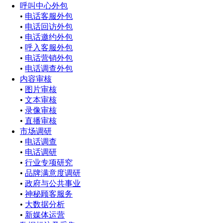
呼叫中心外包
•
电话客服外包
•
电话回访外包
•
电话邀约外包
•
呼入客服外包
•
电话营销外包
•
电话调查外包
内容审核
•
图片审核
•
文本审核
•
录像审核
•
直播审核
市场调研
•
电话调查
•
电话调研
•
行业专项研究
•
品牌满意度调研
•
政府与公共事业
•
神秘顾客服务
•
大数据分析
•
新媒体运营