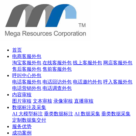
首页
电商客服外包
淘宝客服外包
在线客服外包
线上客服外包
网店客服外包
售后客服外包
售前客服外包
呼叫中心外包
电话客服外包
电话回访外包
电话邀约外包
呼入客服外包
电话营销外包
电话调查外包
内容审核
图片审核
文本审核
录像审核
直播审核
数据标注及采集
AI 大模型标注
垂类数据标注
AI 数据采集
垂类数据采集
定制数据集交付
服务优势
成功案例