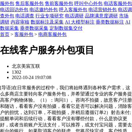
服外包
售后客服外包
售前客服外包
呼叫中心外包
电话客服外包
电话回访外包
电话邀约外包
呼入客服外包
电话营销外包
电话调
查外包
电话调查
行业专项研究
电话调研
品牌满意度调研
市场
调研
内容审核
数据标注及采集
AI 大模型标注
垂类数据标注
AI
数据采集
垂类数据采集
定制数据集交付
首页
>
客服外包
>
电商客服外包
在线客户服务外包项目
北京美宸互联
1302
2022-10-24 19:07:08
[
导语
]在日常服务的过程中，我们将始终遇到各种客户需求，这
么多商店主要转向客户服务外包，并希望通过专业的客户服务提
高客户购物体验。（1）：询问1）。咨询不拍摄，故意客户注册
和随访，看看客户没有拍摄，看看它是否可以解决问题，消除客
户的担忧，达到订单，不能拍摄，并稍后遵循订单2）射击未付;
提醒单词和后续行动，看看客户没有哪些付款，什么是协议更
好，或者当前账户无法支付，可以推荐，或支付宝问题，需要去
柜台的银行，如果取消客户的疑虑，您将尽快完成。客户性质