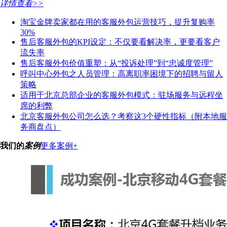
详情查看>>
淘宝金牌卖家都在用的客服外包运营技巧，提升复购率
30%
售后客服外包的KPI设定：不仅要看解决率，更要看客户
流失率
售后客服外包价值重塑：从“投诉处理”到“忠诚度管理”
呼叫中心外包之人员管理：高离职率困境下的招聘与留人
策略
适用于北京总部企业的客服外包模式：驻场服务与远程坐
席的利弊
北京客服外包公司怎么选？考察这3个硬性指标（附本地服
务商盘点）
我们的
案例
更多案例+