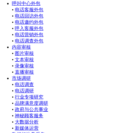
呼叫中心外包
•
电话客服外包
•
电话回访外包
•
电话邀约外包
•
呼入客服外包
•
电话营销外包
•
电话调查外包
内容审核
•
图片审核
•
文本审核
•
录像审核
•
直播审核
市场调研
•
电话调查
•
电话调研
•
行业专项研究
•
品牌满意度调研
•
政府与公共事业
•
神秘顾客服务
•
大数据分析
•
新媒体运营