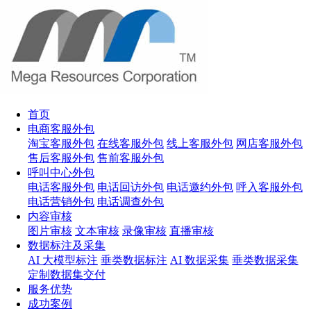
首页
电商客服外包
淘宝客服外包
在线客服外包
线上客服外包
网店客服外包
售后客服外包
售前客服外包
呼叫中心外包
电话客服外包
电话回访外包
电话邀约外包
呼入客服外包
电话营销外包
电话调查外包
内容审核
图片审核
文本审核
录像审核
直播审核
数据标注及采集
AI 大模型标注
垂类数据标注
AI 数据采集
垂类数据采集
定制数据集交付
服务优势
成功案例