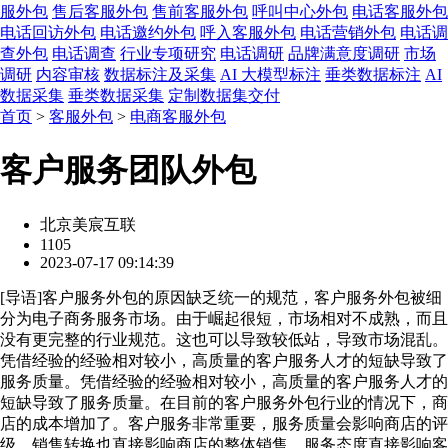
服外包
售后客服外包
售前客服外包
呼叫中心外包
电话客服外包
电话回访外包
电话邀约外包
呼入客服外包
电话营销外包
电话调
查外包
电话调查
行业专项研究
电话调研
品牌满意度调研
市场
调研
内容审核
数据标注及采集
AI 大模型标注
垂类数据标注
AI
数据采集
垂类数据采集
定制数据集交付
首页
>
客服外包
>
电商客服外包
客户服务团队外包
北京美宸互联
1105
2023-07-17 09:14:39
[
导语
]客户服务外包的原因缺乏统一的规范，客户服务外包被细
分为电子商务服务市场。由于崛起很短，市场相对不成熟，而且
没有更完整的行业规范。这也可以导致较低站，导致市场混乱。
凭借经验的经验相对较小，高质量的客户服务人才的短缺导致了
服务质量。凭借经验的经验相对较小，高质量的客户服务人才的
短缺导致了服务质量。在目前的客户服务外包行业的情况下，商
店的成本增加了。客户服务非常重要，服务质量会影响商店的评
级，销售转换也直接影响商店的整体销售，服务态度直接影响客