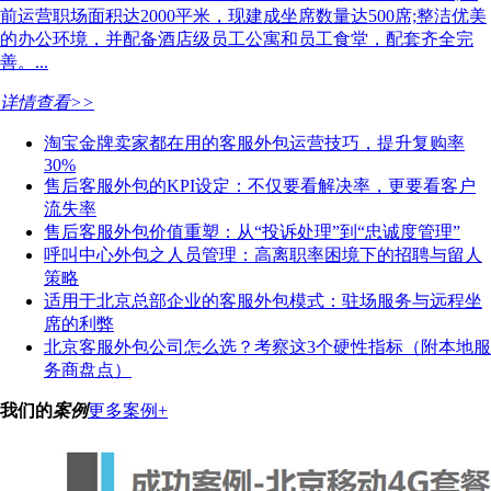
前运营职场面积达2000平米，现建成坐席数量达500席;整洁优美
的办公环境，并配备酒店级员工公寓和员工食堂，配套齐全完
善。...
详情查看>>
淘宝金牌卖家都在用的客服外包运营技巧，提升复购率
30%
售后客服外包的KPI设定：不仅要看解决率，更要看客户
流失率
售后客服外包价值重塑：从“投诉处理”到“忠诚度管理”
呼叫中心外包之人员管理：高离职率困境下的招聘与留人
策略
适用于北京总部企业的客服外包模式：驻场服务与远程坐
席的利弊
北京客服外包公司怎么选？考察这3个硬性指标（附本地服
务商盘点）
我们的
案例
更多案例+